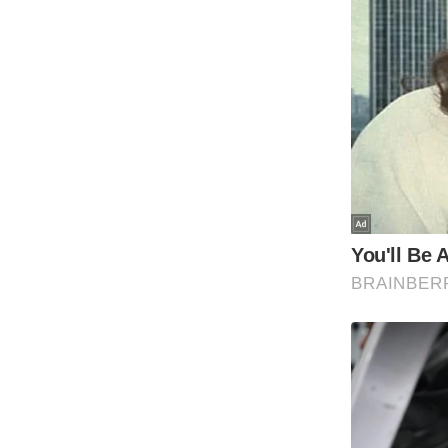
Code Of Ethics
RSS
Our Team
Expert Panel
Loksabhachunav
Android App