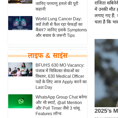
राजिता सबिनेन
हॉलीवुड
जानिए परमाणु हमले की पूरी
कहानी
में उनकी मौत
फिल्म समीक्षा
लगाए गए हैं; 
World Lung Cancer Day:
Breaking
चला है कि भारत
क्यों तेजी से फैल रहा फेफड़ों का
News
कैंसर? जानिए इसके Symptoms
लाइफस्टाइल
और बचाव के जरूरी Tips
टेक्नॉलॉजी
ब्यूटी/फैशन
लाइफ & साइंस
घरेलू नुस्खे
BFUHS 630 MO Vacancy:
पर्यटन स्थल
पंजाब में चिकित्सा सेवाओं का
फिटनेस मंत्रा
विस्तार, 630 Medical Officer
पदों के लिए आज Apply करने का
रिलेशनशिप
Last Day
राजनीति
WhatsApp Group Chat बनेगा
विश्लेषण
और भी स्मार्ट, @all Mention
समसामयिक
और Poll Timer जैसे 3 धांसू
Features लॉन्च
मातृभूमि