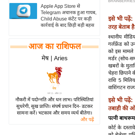
Apple App Store से
स्तंभ
Telegram अचानक हुआ गायब,
एम.
इसे भी पढ़ें:
Child Abuse कंटेंट पर कड़ी
आर.
कार्रवाई के बाद छिड़ी बड़ी बहस
तरह बेताब है
आई.
स्थानीय मीडि
चाय पर
गर्लफ्रेंड को
आज का राशिफल
समीक्षा
को इस मामले म
मेष | Aries
मर्डर (सोच-स
धर्म
खबरों के मुता
ज्योतिष
चेहरा छिपाने
प्रभु
राशि 5 मिलि
महिमा/
वाशिंगटन राज्
धर्मस्थल
इसे भी पढ़ें:
नौकरी में पदोन्नति और धन लाभ। परिस्थितियां
व्रत
सुधरेगी, सुख प्राप्ति। संघर्ष प्रधान दिन- डटकर
तबाही की ओ
त्योहार
सामना करें। भटकाव और समय व्यर्थ बीतेगा।
पत्नी बाथरूम 
और पढ़ें
राशिफल
कोर्ट के दस्त
विशेष
को बेलेव्यू प