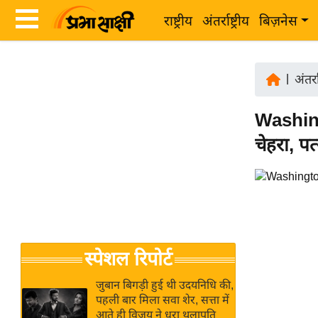
राष्ट्रीय
अंतर्राष्ट्रीय
बिज़नेस
Latest
ता
News
|
अंतर्रा
ज़ा
in
ख
Washing
Hindi
ब
चेहरा, प
र
Hindi
राष्ट्रीय
News
अंतर्राष्ट्रीय
Live
बिज़नेस
उद्योग
Breaking
स्पेशल रिपोर्ट
जगत
News in
विशेषज्ञ
Hindi
जुबान बिगड़ी हुई थी उदयनिधि की,
राय
पहली बार मिला सवा शेर, सत्ता में
आते ही विजय ने धरा थलापति