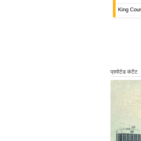
ऑडियो
King Coun
इंफ़ोग्राफ़िक
राज्यों से
शहरों से
वेब स्टोरी
कार्टून
Short
Videos
iOS App
About us
Contact Editor
Advertise
Privacy Policy
Grievance
Redressal