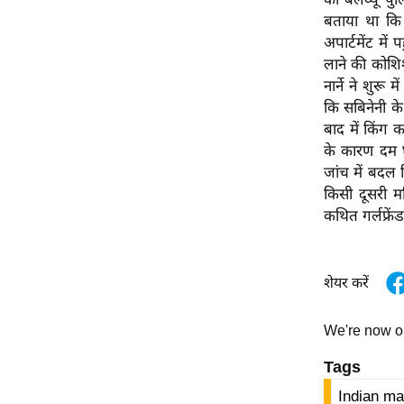
विश्लेषण
बताया था कि 
ट्रेंडिंग
अपार्टमेंट में 
लाने की कोशिश
Q
नार्ने ने शुर
u
कि सबिनेनी के
i
बाद में किंग 
c
के कारण दम घु
k
जांच में बदल 
L
किसी दूसरी मह
i
कथित गर्लफ्रेंड 
n
k
s
शेयर करें
विधानसभा
We're now 
चुनाव
Tags
फोटो
वीडियो
Indian ma