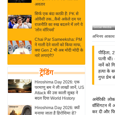
बजट
Hindi
अवतार
खेल
News
सिर्फ एक बंदा काफ़ी है: PK से
क्रिकेट
ओवैसी तक...कैसे अकेले दम पर
Hindi
IPL
राजनीति का रुख बदलने में लगे ये
Social Media
'लोन वॉरियर्स'
Videos
2026
अभिनय आकाश
क्राइम
Chai Par Sameeksha: PM
ने गाली देने वालों को किया माफ,
ई-पेपर
क्या Gen Z भी अब मोदी मोदी के
पीड़िता, 2
मिसाल बेमिसाल
नारे लगाएंगे?
पत्नी थीं
शख्सियत
नार्ने को
यंग इंडिया
ट्रेंडिंग
हत्या के 
गुप्त प्रेम 
साहित्य जगत
Hiroshima Day 2026: एक
ऑटो वर्ल्ड
परमाणु बम ने ली लाखों जानें, US
Attack की उस काली सुबह ने
न्यूज ब्रीफ
बदल दिया World History
अमेरिकी लोक
मनोरंजन जगत
वॉशिंगटन में अ
Hiroshima Day 2026: क्यों
बॉलीवुड
कर दी और फिर
मनाया जाता है हिरोशिमा डे?