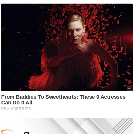
ट
ने
स
मं
त्रा
रि
ले
श
न
शि
प
रा
ज
नी
ति
वि
श्ले