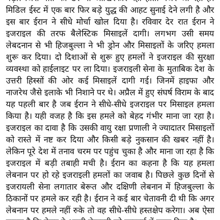
य
मिडिल ईस्ट में एक बार फिर बड़े युद्ध की आहट सुनाई देने लगी है और
ब
इस बार ईरान ने सीधे मोर्चा खोल दिया है। रविवार देर रात ईरान ने
ज
इजराइल की तरफ बैलेस्टिक मिसाइलें दागी। लगभग उसी समय
ट
लेबदनान से भी हिजबुल्ला ने भी ड्रोन और मिसाइलों के जरिए हमला
शुरू कर दिया। दो दिशाओं से शुरू हुए हमलों ने इजराइल की सुरक्षा
खे
व्यवस्था को हाईलाइट पर ला दिया। इजराइली सेना के मुताबिक देश के
ल
उत्तरी हिस्सों की ओर कई मिसाइलें दागी गई। जिनमें हाइफा और
क्रि
नाजरेथ जैसे इलाके भी निशाने पर थे। अप्रैल में हुए संघर्ष विराम के बाद
के
यह पहली बार है जब ईरान ने सीधे-सीधे इजराइल पर मिसाइल हमला
ट
किया है। यही वजह है कि इस हमले को बेहद गंभीर माना जा रहा है।
I
इजराइल का दावा है कि उसकी वायु रक्षा प्रणाली ने ज्यादातर मिसाइलों
को रास्ते में नष्ट कर दिया और किसी बड़े नुकसान की खबर नहीं है।
P
लेकिन पूरे देश में तनाव चरम पर पहुंच चुका है और माना जा रहा है कि
L
इजराइल में बड़ी तबाही मची है। ईरान का कहना है कि यह हमला
2
लेबनान पर हो रहे इजराइली हमलों का जवाब है। पिछले कुछ दिनों से
0
इजरायली सेना लगातार बेरूत और दक्षिणी लेबनान में हिजबुल्ला के
2
ठिकानों पर हमले कर रही है। ईरान ने कई बार चेतावनी दी थी कि अगर
6
लेबनान पर हमले नहीं रुके तो वह सीधे-सीधे हस्तक्षेप करेगा। अब ऐसा
क्रा