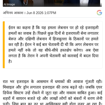
AI Image
य
बि
अभिनय आकाश
। Jun 8 2026 1:07PM
ज़
ने
ईरान का कहना है कि यह हमला लेबनान पर हो रहे इजराइली
स
हमलों का जवाब है। पिछले कुछ दिनों से इजरायली सेना लगातार
उ
बेरूत और दक्षिणी लेबनान में हिजबुल्ला के ठिकानों पर हमले
द्यो
कर रही है। ईरान ने कई बार चेतावनी दी थी कि अगर लेबनान पर
ग
हमले नहीं रुके तो वह सीधे-सीधे हस्तक्षेप करेगा। अब ऐसा
लगता है कि तेरान ने अपनी चेतावनी को कारवाई में बदल दिया
ज
है।
ग
त
वि
रात भर इजराइल के आसमान में धमाकों की आवाज गूंजती रही।
शे
मिसाइल और ड्रोन लगातार इजराइल की तरफ बढ़ते रहे। जबकि एयर
ष
डिफेंस सिस्टम उन्हें रोकने में जुटा रहा और नाकाम साबित हुआ। कई
ज्ञ
शहरों में सायरन बजते रहे और लाखों लोगों को बंकरों में शरण लेनी
रा
पड़ी। जिस बात का डर था आखिरकार वही होता नजर आ रहा है।