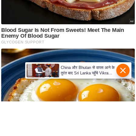
c
y
G
r
i
e
v
a
n
China और Bhutan से वापस आने के
c
तुरंत बाद Sri Lanka पहुँचे Vikram
Misri, भारत के जबरदस्त दाँव से
e
दुनिया हुई हैरान
R
e
d
r
e
s