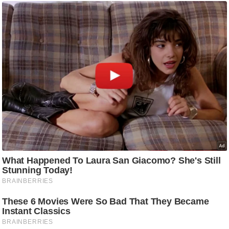
/
फै
श
न
घ
रे
लू
नु
स्खे
प
र्य
ट
न
स्थ
ल
फि