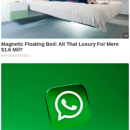
ति
ष
प्र
भु
म
हि
मा
/
ध
र्म
स्थ
ल
व्र
त
त्यो
हा
र