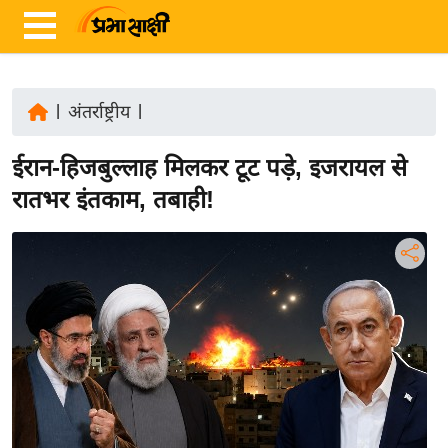
|
अंतर्राष्ट्रीय
|
ता
ईरान-हिजबुल्लाह मिलकर टूट पड़े, इजरायल से
ज़ा
ख
रातभर इंतकाम, तबाही!
ब
र
रा
ष्ट्री
य
अं
त
र्रा
ष्ट्री