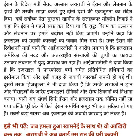
ख्सि
ईरान के विदेश मंत्री सैयद अब्बास अरागची ने ईरान और लेबनान के
य
झंडों की तस्वीर साझा करते हुए दोनों देशों की एकजुटता का संदेश
त
दिया। वहीं सर्वोच्च नेता मुस्तबा खामीन के सलाहकार मोहसेन रिजाई ने
कहा कि ईरान ने पहले स्पष्ट कर दिया था कि युद्ध विराम का उल्लंघन
यं
और लेबनान पर हमले बर्दाश्त नहीं किए जाएंगे। उन्होंने कहा कि
ग
इजराइल को उसकी कारवाई का जवाब मिल गया है। उधर ईरान की
इं
रिवोशनरी गार्ड यानी कि आईआरजीसी ने आरोप लगाया है कि इजराइल
डि
अमेरिका की मदद और अंतरराष्ट्रीय संस्थाओं की चुप्पी का फायदा
या
उठाकर लेबनान में युद्ध अपराध कर रहा है। आईआरजीसी ने दावा किया
सा
है कि इजराइल ने फास्फोरस बमों समेत प्रतिबंधित हथियारों का
हि
इस्तेमाल किया और इसी वजह से जवाबी कारवाई जरूरी हो गई थी।
त्य
दूसरी तरफ हिजबुल्ला ने भी दावा किया है कि उसके लड़ाकों ने ड्रोन
और मिसाइलों के जरिए इजराइली सैनिकों और सैन्य ठिकानों को निशाना
ज
बनाया। यानी अब संघर्ष सिर्फ ईरान और इजराइल तक सीमित नहीं रह
ग
गया बल्कि पूरे क्षेत्र में फैले ईरान समर्थित समूह भी अब सक्रिय हो गए
त
हैं। सबसे बड़ा खतरा अब इजराइल की जवाबी कारवाई को लेकर है।
ऑ
टो
इसे भी पढ़ें:
जब हमला हुआ खामनेई के साथ थे! वो आखिरी
व
वक्त तक...अरागची ने अब बताई उस रात की पूरी कहानी