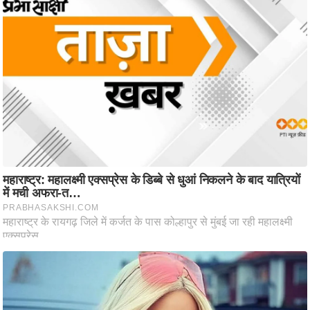
ष
ण
स
म
सा
म
यि
क
मा
तृ
भू
मि
स्तं
भ
ए
म
.