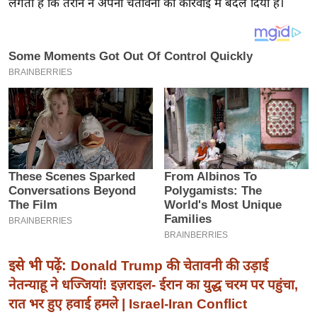
लगता है कि तेरान ने अपनी चेतावनी को कारवाई में बदल दिया है।
इ
म
ई
-
पे
प
र
मि
सा
ल
बे
मि
सा
इसे भी पढ़ें:
Donald Trump की चेतावनी की उड़ाई
ल
नेतन्याहू ने धज्जियां! इज़राइल- ईरान का युद्ध चरम पर पहुंचा,
रात भर हुए हवाई हमले | Israel-Iran Conflict
श