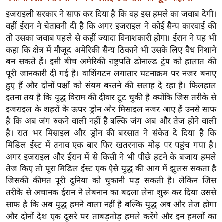
र्ल्ड
इजराइली सरकार ने साफ कर दिया है कि वह इस हमले का जवाब देगी।
न्यू
वहीं ईरान ने चेतावनी दी है कि अगर इजराइल ने कोई सैन्य कारवाई की
ज
तो उसका जवाब पहले से कहीं ज्यादा विनाशकारी होगा। ईरान ने यह भी
ब्री
कहा कि क्षेत्र में मौजूद अमेरिकी सैन्य ठिकाने भी उसके लिए वैध निशाने
बन सकते हैं। इसी बीच अमेरिकी राष्ट्रपति डोनाल्ड ट्रंप को हालात की
फ
पूरी जानकारी दी गई है। वाशिंगटन लगातार घटनाक्रम पर नजर बनाए
म
हुए हैं और दोनों पक्षों को संयम बरतने की सलाह दे रहा है। फिलहाल
नो
इतना तय है कि युद्ध विराम की दीवार टूट चुकी है क्योंकि जिस तरीके से
रं
इजराइल के शहरों के ऊपर ड्रोन और मिसाइल नजर आए हैं उनसे साफ
ज
है कि अब जंग रुकने वाली नहीं है बल्कि जंग अब और तेज होने वाली
न
है। रात भर मिसाइल और ड्रोन की बरसात ने संकेत दे दिया है कि
ज
मिडिल ईस्ट में तनाव एक बार फिर खतरनाक मोड़ पर पहुंच गया है।
ग
अगर इजराइल और ईरान में से किसी ने भी पीछे हटने के बजाय हमले
त
तेज किए तो पूरा मिडिल ईस्ट एक ऐसे युद्ध की आग में झुलस सकता है
जिसकी कीमत पूरी दुनिया को चुकानी पड़ सकती है। लेकिन जिस
बॉ
तरीके से अचानक ईरान ने लेबनान का बदला लेना शुरू कर दिया उससे
ली
साफ है कि अब युद्ध हमने वाला नहीं है बल्कि युद्ध अब और तेज होगा
वु
और दोनों देश एक दूसरे पर ताबड़तोड़ हमले करेंगे और इन हमलों का