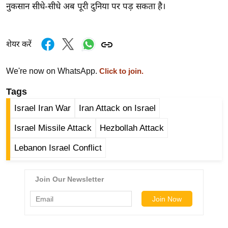
ड
नुकसान सीधे-सीधे अब पूरी दुनिया पर पड़ सकता है।
हॉ
ली
वु
शेयर करें
ड
फि
We're now on WhatsApp.
Click to join.
ल्म
Tags
स
Israel Iran War
Iran Attack on Israel
मी
क्षा
Israel Missile Attack
Hezbollah Attack
B
Lebanon Israel Conflict
r
e
a
k
i
n