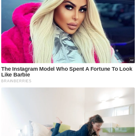
आ
र
.
आ
ई
.
चा
य
प
र
स
मी
क्षा
ध
र्म
ज्यो