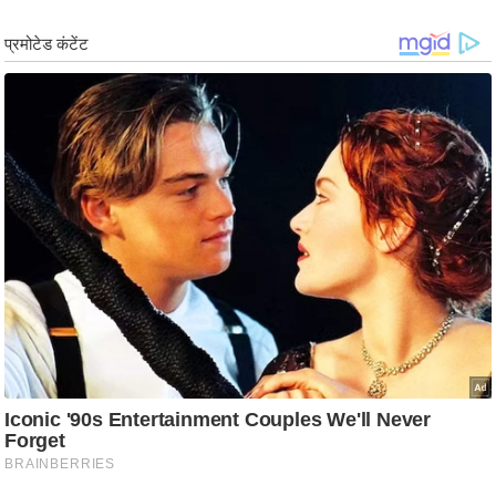
g
N
e
w
s
ला
इ
फ
स्टा
इ
ल
टे
क्नॉ
लॉ
जी
ब्यू
टी