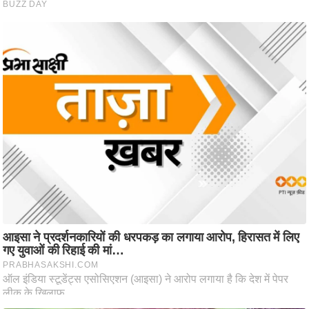
ति
ष
प्र
भु
म
हि
मा
/
ध
र्म
स्थ
ल
व्र
त
त्यो
हा
र