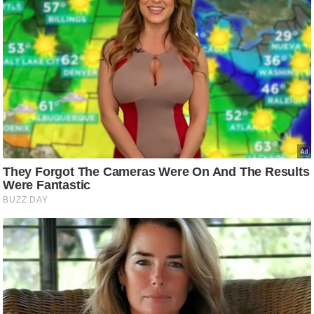
/
फै
श
न
घ
रे
लू
नु
स्खे
प
र्य
ट
न
स्थ
ल
फि