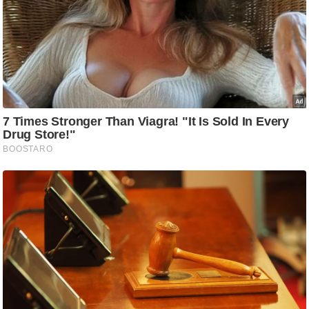
ट
ने
स
मं
त्रा
रि
ले
श
न
शि
प
रा
ज
नी
ति
वि
श्ले