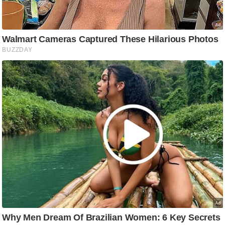
आ
र
.
आ
ई
.
चा
य
प
र
स
मी
क्षा
ध
र्म
ज्यो