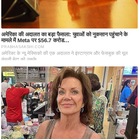
ष
ण
स
म
सा
म
यि
क
मा
तृ
भू
मि
स्तं
भ
ए
म
.