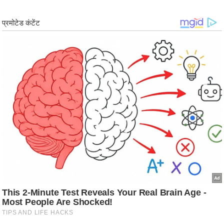
ड
हॉ
ली
वु
ड
फि
ल्म
स
मी
क्षा
B
r
e
a
k
i
n