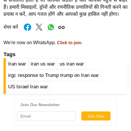
से संचालित होता है जो आपको अज्ञात हैं और आपकी पहुंच से बाहर
र्ल्ड
हैं। हमारी मिसाइलों, ड्रोनों और रणनीतिक प्रणालियों की गिनती करने का
न्यू
प्रयास न करें, आप गलत होंगे और आपको कुछ हासिल नहीं होगा।
ज
शेयर करें
ब्री
फ
We're now on WhatsApp.
Click to join.
म
नो
Tags
रं
Iran war
iran us war
us iran war
ज
irgc response to Trump trump on Iran war
न
ज
US Israel Iran war
ग
त
बॉ
ली
वु