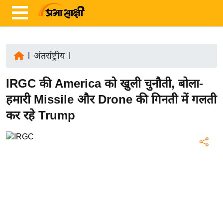
|
अंतर्राष्ट्रीय
|
ता
IRGC की America को खुली चुनौती, बोला-
ज़ा
ख
हमारी Missile और Drone की गिनती में गलती
ब
कर रहे Trump
र
रा
ष्ट्री
य
अं
त
र्रा
ष्ट्री