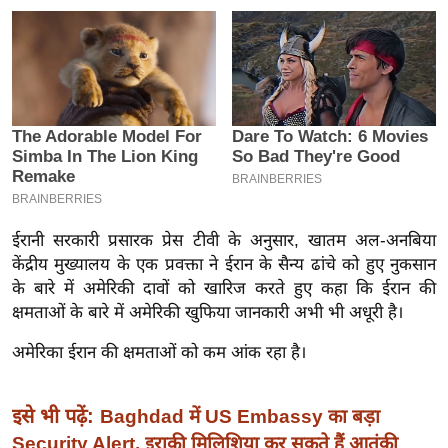
इ
म
ई
-
पे
प
र
मि
ईरानी सरकारी प्रसारक प्रेस टीवी के अनुसार, खातम अल-अनबिया
सा
केंद्रीय मुख्यालय के एक प्रवक्ता ने ईरान के सैन्य ढांचे को हुए नुकसान
ल
के बारे में अमेरिकी दावों को खारिज करते हुए कहा कि ईरान की
क्षमताओं के बारे में अमेरिकी खुफिया जानकारी अभी भी अधूरी है।
बे
मि
अमेरिका ईरान की क्षमताओं को कम आंक रहा है।
सा
ल
इसे भी पढ़ें:
Baghdad में US Embassy का बड़ा
श
Security Alert, इराकी मिलिशिया कर सकते हैं आतंकी