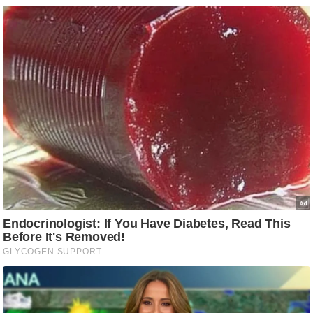
g
N
e
w
s
ला
इ
फ
स्टा
इ
ल
टे
क्नॉ
लॉ
जी
ब्यू
टी