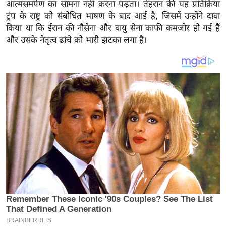
य
आत्मसमर्पण का सामना नहीं करना पड़ता। तेहरान की यह प्रतिक्रिया
ट्रंप के राष्ट्र को संबोधित भाषण के बाद आई है, जिसमें उन्होंने दावा
ब
किया था कि ईरान की नौसेना और वायु सेना काफी कमजोर हो गई हैं
ज
और उसके नेतृत्व ढांचे को भारी झटका लगा है।
ट
खे
ल
क्रि
के
ट
I
P
L
2
0
2
6
क्रा