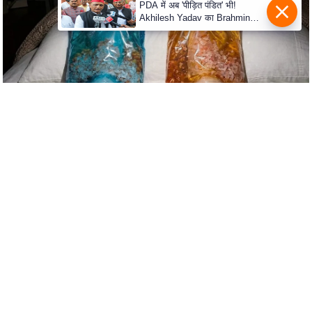
s
a
l
C
o
d
e
O
f
E
t
h
i
c
s
R
S