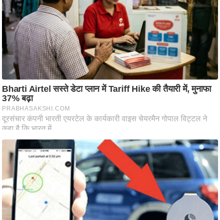
ष
ण
स
म
सा
म
यि
क
मा
तृ
भू
मि
स्तं
भ
ए
म
.