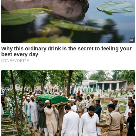
ट
ने
स
मं
त्रा
रि
ले
श
न
शि
प
रा
ज
नी
ति
वि
श्ले