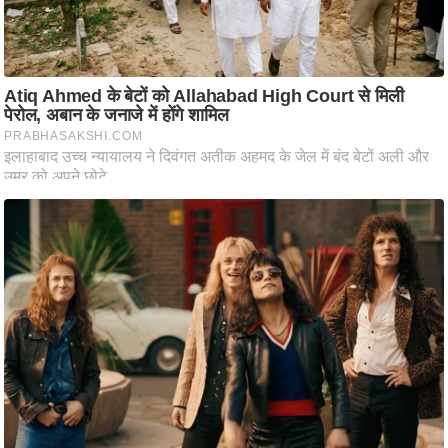
ष
ण
स
म
सा
म
यि
क
मा
तृ
भू
मि
स्तं
भ
ए
म
.