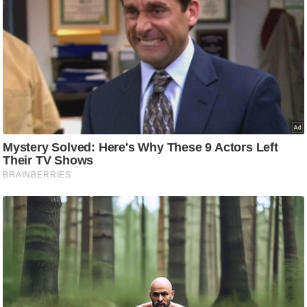
g
N
e
w
s
ला
इ
फ
स्टा
इ
ल
टे
क्नॉ
लॉ
जी
ब्यू
टी