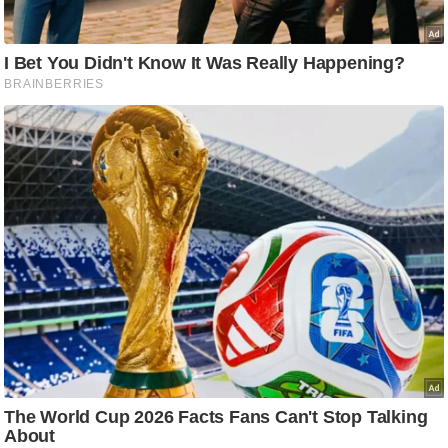
आ
र
.
आ
ई
.
चा
य
प
र
स
मी
क्षा
ध
र्म
ज्यो