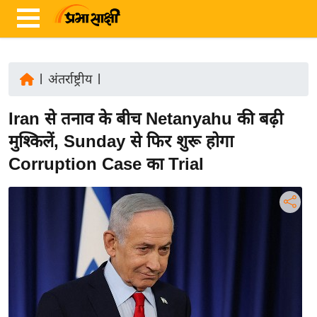
|
अंतर्राष्ट्रीय
|
ता
Iran से तनाव के बीच Netanyahu की बढ़ी
ज़ा
ख
मुश्किलें, Sunday से फिर शुरू होगा
ब
Corruption Case का Trial
र
रा
ष्ट्री
य
अं
त
र्रा
ष्ट्री