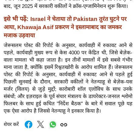
र्ल्ड
बाद, जून 2025 में सरकारी वकीलों ने क्रॉस-एग्जामिनेशन शुरू किया।
न्यू
इसे भी पढ़ें:
Israel ने चेताया तो Pakistan तुरंत घुटने पर
ज
आया, Khawaja Asif प्रकरण ने इस्लामाबाद का जमकर
ब्री
मजाक उड़वाया
फ
जेरूसलम पोस्ट की रिपोर्ट के अनुसार, कार्यवाही में रुकावट आने से
म
पहले, कार्यवाही मुख्य रूप से केस 4000 पर केंद्रित थी, जिसे बेज़ेक-
नो
वाला मामला भी कहा जाता है। इन तीनों मामलों में इसे सबसे गंभीर
रं
माना जाता है, क्योंकि इसमें रिश्वतखोरी के आरोप शामिल हैं। जेरूसलम
ज
पोस्ट की रिपोर्ट के अनुसार, कार्यवाही में रुकावट आने से पहले हुई
न
पिछली सुनवाई के दौरान, सरकारी वकीलों ने नेतन्याहू से बेज़ेक-यस
ज
मर्जर (विलय) से जुड़े मुद्दों; कारोबारी शॉल एलोविच के साथ उनके
ग
संबंधों; और इज़राइल के पूर्व संचार मंत्रालय के डायरेक्टर-जनरल श्लोमो
त
फिलबर के साथ हुई कथित "निर्देश बैठक" के बारे में सवाल पूछे यह
एक ऐसा आरोप है जिससे नेतन्याहू ने इनकार किया है।
बॉ
ली
शेयर करें
वु