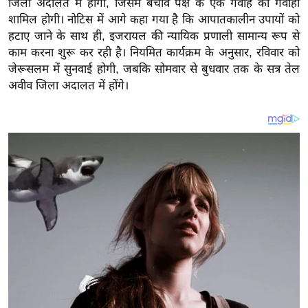
जिला अदालत में होगी, जिसमें बचाव पक्ष के एक गवाह की गवाही
य
शामिल होगी। नोटिस में आगे कहा गया है कि आपातकालीन उपायों को
ब
हटाए जाने के साथ ही, इजरायल की न्यायिक प्रणाली सामान्य रूप से
ज
काम करना शुरू कर रही है। नियमित कार्यक्रम के अनुसार, रविवार को
ट
जेरूसलम में सुनवाई होगी, जबकि सोमवार से बुधवार तक के सत्र तेल
खे
अवीव जिला अदालत में होंगे।
ल
क्रि
के
ट
I
P
L
2
0
2
6
क्रा