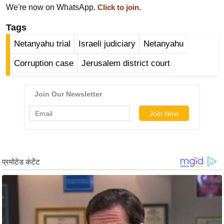
ड
We're now on WhatsApp.
Click to join.
हॉ
Tags
ली
वु
Netanyahu trial
Israeli judiciary
Netanyahu
ड
Corruption case
Jerusalem district court
फि
ल्म
स
मी
क्षा
B
r
e
a
k
i
n