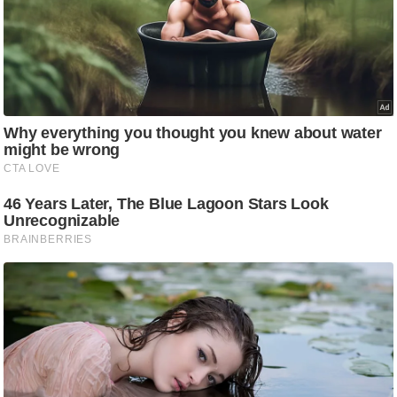
/
फै
श
न
घ
रे
लू
नु
स्खे
प
र्य
ट
न
स्थ
ल
फि