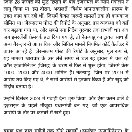
जिन्हें 28 फरवरी को युद्ध छिड़ने के बाद इजरायल के न्याय मंत्रालय ने
ख्सि
लागू किया था। इस दौरान, अदालतें "विशेष आपातकालीन" प्रारूप के
य
तहत काम कर रही थीं, जिसमें केवल ज़रूरी मामलों तक ही कामकाज
त
सीमित था। जेरूसलम पोस्ट की रिपोर्ट के अनुसार, इस व्यवस्था को कई
यं
बार बढ़ाया गया था, और सबसे नया निर्देश गुरुवार तक प्रभावी था। अब
ग
जब इमरजेंसी फ्रेमवर्क हटा दिया गया है, तो नेतन्याहू का ट्रायल साथ ही
इं
अन्य गैर-ज़रूरी आपराधिक और सिविल मामले नियमित कोर्ट कैलेंडर में
डि
वापस आ रहे हैं। जेरूसलम पोस्ट की रिपोर्ट के अनुसार, मूल रूप से,
या
यह मामला भ्रष्टाचार के उस लंबे समय से चल रहे ट्रायल में चल रहे
क्रॉस-एग्जामिनेशन (जिरह) के चरण से फिर से शुरू होगा, जिसमें केस
सा
1000, 2000 और 4000 शामिल हैं। नेतन्याहू, जिन पर 2019 में
हि
आरोप तय किए गए थे, ने सभी आरोपों से इनकार किया है और खुद को
त्य
निर्दोष बताया है।
ज
ग
उन्होंने दिसंबर 2024 में गवाही देना शुरू किया, और ऐसा करने वाले वे
त
इज़राइल के पहले मौजूदा प्रधानमंत्री बन गए, जो एक आपराधिक
आरोपी के तौर पर कटघरे में खड़े हुए।
ऑ
टो
व
बचाव पक्ष द्वारा महीनों तक सीधे सवालों (डायरेक्ट एग्जामिनेशन) के