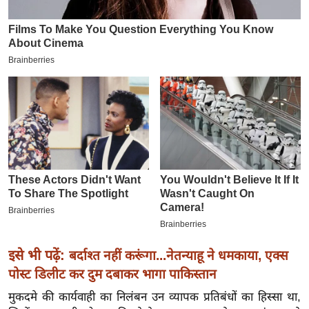
इ
म
ई
-
पे
प
र
मि
सा
ल
बे
मि
इसे भी पढ़ें:
बर्दाश्त नहीं करूंगा...नेतन्याहू ने धमकाया, एक्स
सा
पोस्ट डिलीट कर दुम दबाकर भागा पाकिस्तान
ल
श
मुकदमे की कार्यवाही का निलंबन उन व्यापक प्रतिबंधों का हिस्सा था,