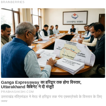
ति
ष
प्र
भु
म
हि
मा
/
ध
र्म
स्थ
ल
व्र
त
त्यो
हा
र