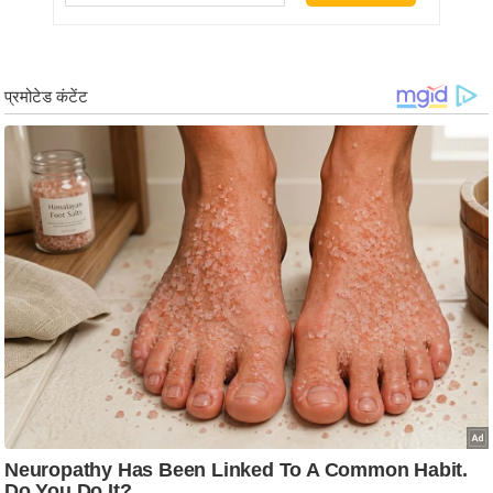
/
फै
श
न
घ
रे
लू
नु
स्खे
प
र्य
ट
न
स्थ
ल
फि