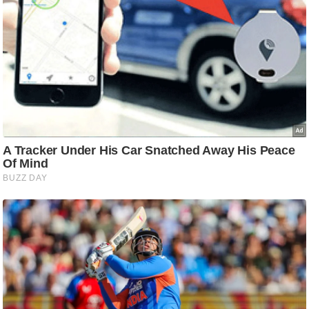
आ
र
.
आ
ई
.
चा
य
प
र
स
मी
क्षा
ध
र्म
ज्यो