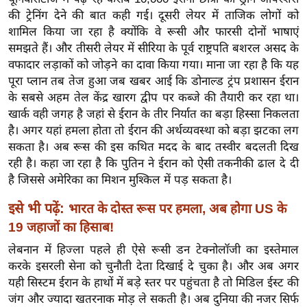
र्ल्ड
की ट्रेनिंग देने की बात कही गई। दूसरी लेयर में ताजिक लोगों को
शामिल किया जा रहा है क्योंकि वे रूसी और फारसी दोनों भाषाएं
न्यू
समझते हैं। और तीसरी लेयर में सीरिया के पूर्व राष्ट्रपति बशरल असद के
ज
वफादार लड़ाकों को जोड़ने का दावा किया गया। माना जा रहा है कि यह
ब्री
पूरा प्लान तब तेज हुआ जब खबर आई कि डोनाल्ड ट्रंप प्रशासन ईरान
फ
के सबसे अहम तेल केंद्र खारग द्वीप पर कब्जे की तैयारी कर रहा था।
म
खार्क वही जगह है जहां से ईरान के तीर निर्यात का बड़ा हिस्सा निकलता
नो
है। अगर यहां हमला होता तो ईरान की अर्थव्यवस्था को बड़ा झटका लग
रं
सकता है। अब रूस की इस कथित मदद के बाद तस्वीर बदलती दिख
ज
रही है। कहा जा रहा है कि पुतिन ने ईरान को ऐसी तकनीकी ढाल दे दी
न
है जिससे अमेरिका का मिशन मुश्किल में पड़ सकता है।
ज
इसे भी पढ़ें:
भारत के दोस्त रूस पर हमला, अब होगा US के
ग
19 जहाजों का हिसाब!
त
लेबनान में हिज्ला पहले ही ऐसे रूसी डन टेक्नोलॉजी का इस्तेमाल
बॉ
करके इसरली सेना को चुनौती देता दिखाई दे चुका है। और अब अगर
ली
यही सिस्टम ईरान के हाथों में बड़े स्तर पर पहुंचता है तो मिडिल ईस्ट की
वु
जंग और ज्यादा खतरनाक मोड़ ले सकती है। अब दुनिया की नजर सिर्फ