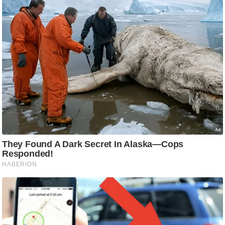
ष
ण
स
म
सा
म
यि
क
मा
तृ
भू
मि
स्तं
भ
ए
म
.