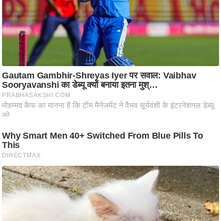
ति
ष
प्र
भु
म
हि
मा
/
ध
र्म
स्थ
ल
व्र
त
त्यो
हा
र