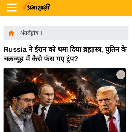
|
अंतर्राष्ट्रीय
|
ता
Russia ने ईरान को थमा दिया ब्रह्मास्त्र, पुतिन के
ज़ा
ख
चक्रव्यूह में कैसे फंस गए ट्रंप?
ब
र
रा
ष्ट्री
य
अं
त
र्रा
ष्ट्री