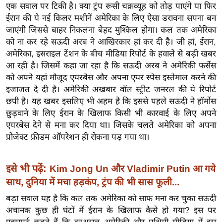
ड
एक सवाल पर टिकी है। क्या ट्रंप रूसी चक्रव्यूह को तोड़ पाएंगे या फिर
हॉ
ईरान की ये नई किलर मशीनें अमेरिका के लिए ऐसा डरावना सपना बन
ली
जाएंगी जिससे बाहर निकलना बेहद मुश्किल होगा। कल तक अमेरिका
वु
को ना कर रहे सऊदी अरब ने आखिरकार हां कर दी है। जी हां, ईरान,
ड
अमेरिका, इसराइल टेंशन के बीच मीडिया रिपोर्ट के हवाले से बड़ी खबर
आ रही है। जिसमें कहा जा रहा है कि सऊदी अरब ने अमेरिकी फर्सेस
फि
को अपने यहां मौजूद एयरबेस और अपना एयर स्पेस इस्तेमाल करने की
ल्म
इजाजत दे दी है। अमेरिकी अखबार वॉल स्ट्रीट जनरल की ये रिपोर्ट
स
छपी है। यह खबर इसलिए भी अहम है कि इससे पहले सऊदी ने हॉर्मोस
मी
छुड़वाने के लिए ईरान के खिलाफ किसी भी कारवाई के लिए अपने
क्षा
एयरबेस देने से मना कर दिया था। जिसके चलते अमेरिका को अपना
B
प्रोजेक्ट फ्रीडम ऑपरेशन ही रोकना पड़ गया था।
r
e
इसे भी पढ़ें:
Kim Jong Un और Vladimir Putin आ गये
a
साथ, दुनिया में मचा हड़कंप, ट्रंप की भी सास फूली...
k
बड़ा सवाल यह है कि कल तक अमेरिका को साफ मना कर चुका सऊदी
i
अचानक कुछ ही घंटों में ईरान के खिलाफ कैसे हो गया? इस पर
n