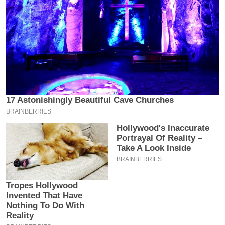
इ
म
ई
-
पे
प
र
मि
सा
ल
बे
मि
सा
ल
श