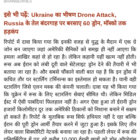
ख्सि
य
इसे भी पढ़ें:
Ukraine का भीषण Drone Attack,
त
Russia के तेल बंदरगाह पर बरसाए 60 ड्रोन, मॉस्को तक
यं
हड़कंप
ग
रिपोर्ट में दावा किया गया कि इनकी वजह से युद्ध के मैदान में एक ग्रे
इं
जोन बन जाएगा जहां अमेरिकी सैनिकों को समझ ही नहीं आएगा कि
डि
हमला आखिर कहां से हो रहा है। लेकिन कहानी यहीं खत्म नहीं होती।
या
रूस अब ईरान को लंबी दूरी वाले सेटेलाइट ड्रोन देने की तैयारी में भी
सा
बताया जा रहा है। और सबसे चौंकाने वाली बात यह है कि इन ड्रोंस में
हि
कथित तौर पर स्टार्लिंग टर्मिनल्स का इस्तेमाल हो सकता है। यानी वही
त्य
स्टारलिंग जिसे एलन मस्क की कंपनी चलाती। दावा यह भी किया गया
कि यूक्रेन में रूस के लिए स्टारलिंग सेवाएं सीमित थी। लेकिन मिडिल
ज
ईस्ट में ऐसी पाबंदियां फिलहाल नहीं है। अगर ऐसा हुआ तो ईरानी ड्रोन
ग
हजारों किलोमीटर दूर तक अमेरिकी ठिकानों को निशाना बनाने में सक्षम
त
हो सकते हैं। रिपोर्ट के मुताबिक रूस सिर्फ हथियार नहीं दे रहा बल्कि
ऑ
ईरान की पूरी ड्रोन आर्मी तैयार करने में जुटा हुआ है। इसके लिए तीन
टो
लेयर वाला सिक्योरिटी नेटवर्क बनाया जा रहा है। पहली लेयर में रूस की
व
यूनिवर्सिटीज में पढ़ रहे करीब 10,000 ईरानी छात्रों को ड्रोन ऑपरेशंस