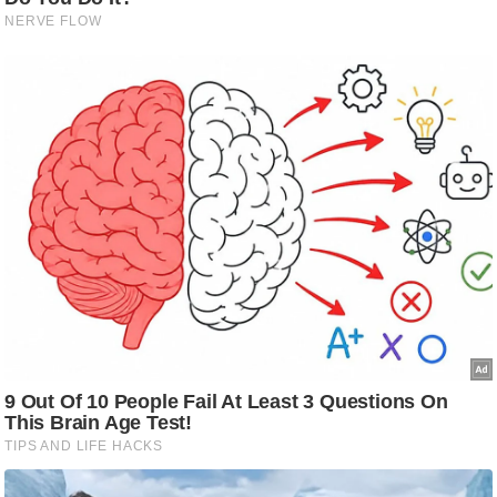
ट
ने
स
मं
त्रा
रि
ले
श
न
शि
प
रा
ज
नी
ति
वि
श्ले