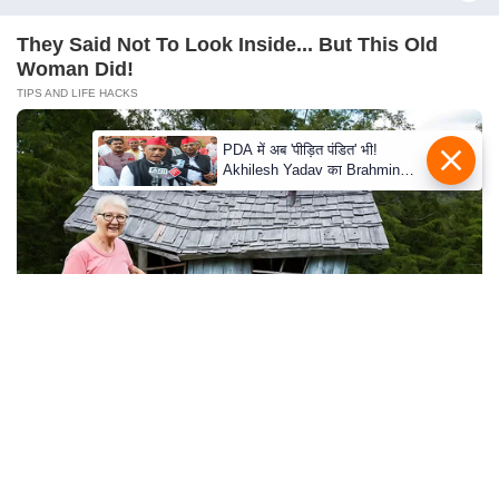
S
O
They Said Not To Look Inside... But This Old
u
Woman Did!
r
TIPS AND LIFE HACKS
T
e
a
m
E
x
p
e
r
t
They Forgot The Cameras Were On And The
P
Results Were Fantastic
a
BUZZ DAY
n