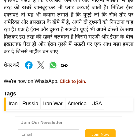
एक्सपर्ट कहते हैं कि दरअसल अमेरिकी और पश्चिमी मीडिया में इस
g
तरह की खबरें जानबूझकर भी प्लांट करवाई जाती हैं। मिडिल ईस्ट
N
एक्सपर्ट तो यह भी कयास लगाते हैं कि यूएई जो कि सीधे तौर पर
e
अमेरिका और इसराइल के खेमे में है, अपने दो दुश्मनों को निपटाना चाह
w
रहा है। एक है ईरान और दूसरा है सऊदी। यूएई भी अपने दोस्तों के साथ
s
मिलकर इस तरह की खबरें चलवाता है जिससे सऊदी और ईरान के बीच
ला
इख्तलाफ पैदा हो और ईरान गुस्से में सऊदी पर एक आध बड़ा हमला
कर दे जिससे माहौल बन जाए।
इ
फ
शेयर करें
स्टा
इ
We're now on WhatsApp.
Click to join.
ल
टे
Tags
क्नॉ
Iran
Russia
Iran War
America
USA
लॉ
जी
ब्यू
टी