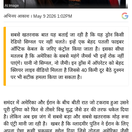
AI Image
य
बि
अभिनय आकाश
। May 9 2026 1:02PM
ज़
ने
सबसे खतरनाक बात यह बताई जा रही है कि यह ड्रोन किसी
स
रेडियो सिग्नल पर नहीं चलते। इन्हें एक बेहद पतली फाइबर
उ
ऑप्टिक केबल के जरिए कंट्रोल किया जाता है। इसका सीधा
द्यो
मतलब है कि अमेरिका के सबसे महंगे जैमर्स भी इन्हें रोक नहीं
ग
पाएंगे। यानी नो सिग्नल, नो जैमी। इन ड्रोंस में ऑपरेटर को बेहद
क्लियर लाइव वीडियो मिलता है जिससे 40 किमी दूर बैठे दुश्मन
ज
पर भी सटीक हमला किया जा सकता है।
ग
त
वि
समंदर में अमेरिका और ईरान के बीच बीती रात जो टकराव हुआ उसने
शे
पूरी दुनिया को फिर से तीसरे विश्व युद्ध जैसे डर की तरफ धकेल दिया
ष
है। लेकिन अब इस जंग में सबसे बड़ा और सबसे खतरनाक मोड़ रूस
ज्ञ
की एंट्री मानी जा रही है। खबर है कि व्लादमीर पुतिन ने ईरान के लिए
रा
अपना ऐसा रूसी चक्रव्यूह खोल दिया जिसे तोड़ना अमेरिका जैसी