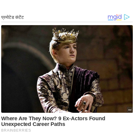
ड
हॉ
ली
वु
ड
फि
ल्म
स
मी
क्षा
B
r
e
a
k
i
n