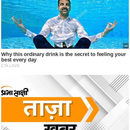
ट
ने
स
मं
त्रा
रि
ले
श
न
शि
प
रा
ज
नी
ति
वि
श्ले