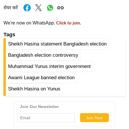
र्ल्ड
शेयर करें
न्यू
ज
We're now on WhatsApp.
Click to join.
ब्री
Tags
फ
Sheikh Hasina statement Bangladesh election
म
नो
Bangladesh election controversy
रं
Muhammad Yunus interim government
ज
न
Awami League banned election
ज
Sheikh Hasina on Yunus
ग
त
बॉ
ली
वु