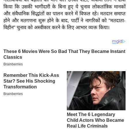
य
किया कि उसकी भागीदारी के बिना हुए ये चुनाव लोकतांत्रिक मानकों
ब
और संवैधानिक सिद्धांतों का पालन करने में विफल रहे। मतदान समाप्त
ज
होने और मतगणना शुरू होने के बाद, पार्टी ने नागरिकों को "मतदाता-
ट
विहीन" चुनाव को अस्वीकार करने के लिए आभार व्यक्त किया।
खे
ल
क्रि
के
ट
I
P
L
2
0
2
6
क्रा