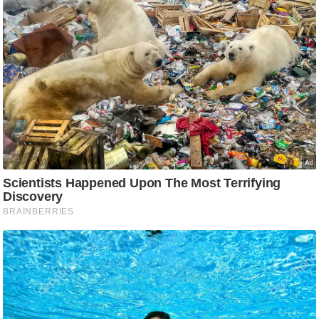
/
फै
श
न
घ
रे
लू
नु
स्खे
प
र्य
ट
न
स्थ
ल
फि