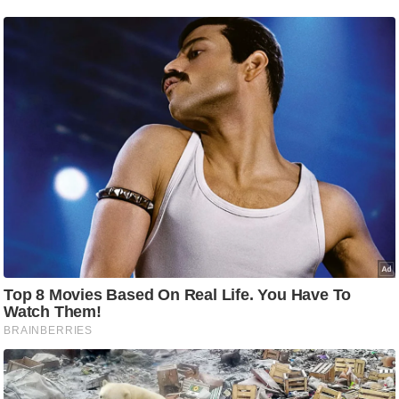
g
N
e
w
s
ला
इ
फ
स्टा
इ
ल
टे
क्नॉ
लॉ
जी
ब्यू
टी