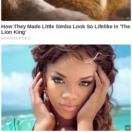
आ
र
.
आ
ई
.
चा
य
प
र
स
मी
क्षा
ध
र्म
ज्यो