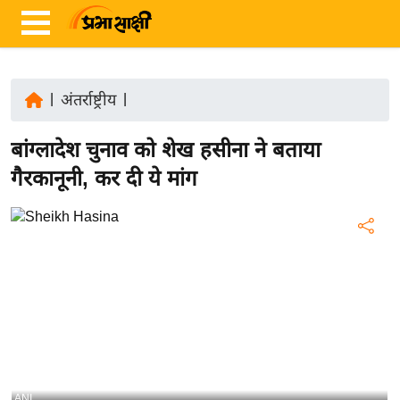
|
अंतर्राष्ट्रीय
|
ता
बांग्लादेश चुनाव को शेख हसीना ने बताया
ज़ा
ख
गैरकानूनी, कर दी ये मांग
ब
र
रा
ष्ट्री
य
अं
त
र्रा
ष्ट्री
ANI