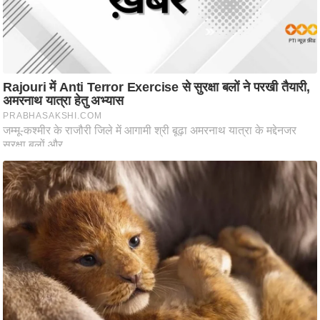
ष
ण
स
म
सा
म
यि
क
मा
तृ
भू
मि
स्तं
भ
ए
म
.