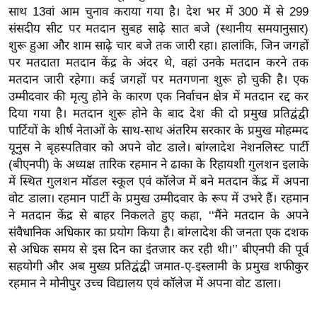
ख्सि
साथ 13वां आम चुनाव कराया गया है। देश भर में 300 में से 299
य
संसदीय सीट पर मतदान सुबह साढ़े सात बजे (स्थानीय समयानुसार)
त
शुरू हुआ और शाम साढ़े चार बजे तक जारी रहा। हालांकि, जिन जगहों
पर मतदाता मतदान केंद्र के अंदर थे, वहां उनके मतदान करने तक
यं
मतदान जारी रहेगा। कई जगहों पर मतगणना शुरू हो चुकी है। एक
ग
उम्मीदवार की मृत्यु होने के कारण एक निर्वाचन क्षेत्र में मतदान रद्द कर
इं
दिया गया है। मतदान शुरू होने के बाद देश की दो प्रमुख प्रतिद्वंद्वी
डि
पार्टियों के शीर्ष नेताओं के साथ-साथ अंतरिम सरकार के प्रमुख मोहम्मद
या
यूनुस ने बृहस्पतिवार को अपने वोट डाले। बांग्लादेश नेशनलिस्ट पार्टी
सा
(बीएनपी) के अध्यक्ष तारिक रहमान ने ढाका के रिहायशी गुलशन इलाके
हि
में स्थित गुलशन मॉडल स्कूल एवं कॉलेज में बने मतदान केंद्र में अपना
त्य
वोट डाला। रहमान पार्टी के प्रमुख उम्मीदवार के रूप में उभरे हैं। रहमान
ज
ने मतदान केंद्र से बाहर निकलते हुए कहा, ‘‘मैंने मतदान के अपने
संवैधानिक अधिकार का प्रयोग किया है। बांग्लादेश की जनता एक दशक
ग
से अधिक समय से इस दिन का इंतजार कर रही थी।’’ बीएनपी की पूर्व
त
सहयोगी और अब मुख्य प्रतिद्वंद्वी जमात-ए-इस्लामी के प्रमुख शफीकुर
ऑ
रहमान ने मोनीपुर उच्च विद्यालय एवं कॉलेज में अपना वोट डाला।
टो
व