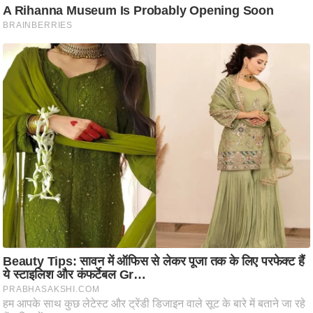
ति
ष
प्र
भु
म
हि
मा
/
ध
र्म
स्थ
ल
व्र
त
त्यो
हा
र