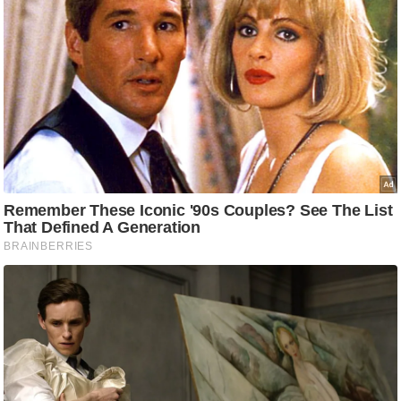
g
N
e
w
s
ला
इ
फ
स्टा
इ
ल
टे
क्नॉ
लॉ
जी
ब्यू
टी