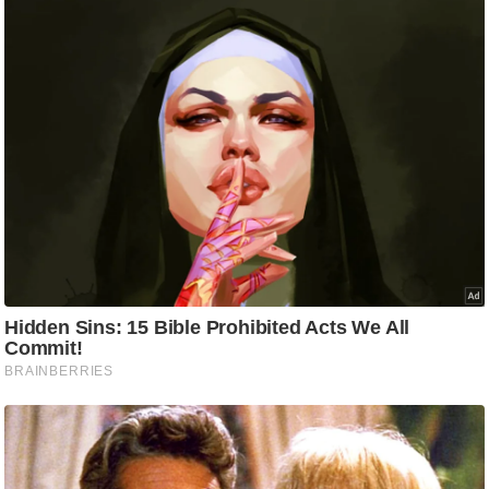
ड
हॉ
ली
वु
ड
फि
ल्म
स
मी
क्षा
B
r
e
a
k
i
n