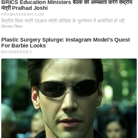
ष
ण
स
म
सा
म
यि
क
मा
तृ
भू
मि
स्तं
भ
ए
म
.