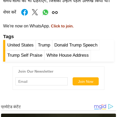
समय-सीमा को भी दोहराएंगे, जिसका उन्होंने पहले उल्लेख किया था।
र्ल्ड
न्यू
शेयर करें
ज
ब्री
We're now on WhatsApp.
Click to join.
फ
Tags
म
United States
Trump
Donald Trump Speech
नो
रं
Trump Self Praise
White House Address
ज
न
ज
ग
त
बॉ
ली
वु