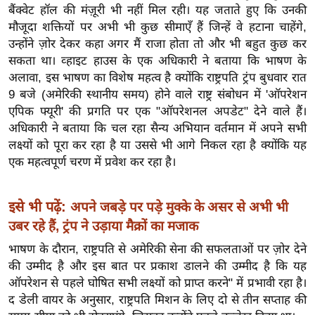
ख्सि
बैंक्वेट हॉल की मंज़ूरी भी नहीं मिल रही। यह जताते हुए कि उनकी
य
मौजूदा शक्तियों पर अभी भी कुछ सीमाएँ हैं जिन्हें वे हटाना चाहेंगे,
त
उन्होंने ज़ोर देकर कहा अगर मैं राजा होता तो और भी बहुत कुछ कर
सकता था। व्हाइट हाउस के एक अधिकारी ने बताया कि भाषण के
यं
अलावा, इस भाषण का विशेष महत्व है क्योंकि राष्ट्रपति ट्रंप बुधवार रात
ग
9 बजे (अमेरिकी स्थानीय समय) होने वाले राष्ट्र संबोधन में 'ऑपरेशन
इं
एपिक फ्यूरी' की प्रगति पर एक "ऑपरेशनल अपडेट" देने वाले हैं।
डि
अधिकारी ने बताया कि चल रहा सैन्य अभियान वर्तमान में अपने सभी
या
लक्ष्यों को पूरा कर रहा है या उससे भी आगे निकल रहा है क्योंकि यह
सा
एक महत्वपूर्ण चरण में प्रवेश कर रहा है।
हि
त्य
इसे भी पढ़ें:
अपने जबड़े पर पड़े मुक्के के असर से अभी भी
ज
उबर रहे हैं, ट्रंप ने उड़ाया मैक्रों का मजाक
ग
भाषण के दौरान, राष्ट्रपति से अमेरिकी सेना की सफलताओं पर ज़ोर देने
त
की उम्मीद है और इस बात पर प्रकाश डालने की उम्मीद है कि यह
ऑ
ऑपरेशन से पहले घोषित सभी लक्ष्यों को प्राप्त करने" में प्रभावी रहा है।
टो
द डेली वायर के अनुसार, राष्ट्रपति मिशन के लिए दो से तीन सप्ताह की
व