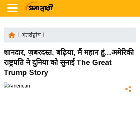
|
अंतर्राष्ट्रीय
|
ता
शानदार, ज़बरदस्त, बढ़िया, मैं महान हूं...अमेरिकी
ज़ा
ख
राष्ट्रपति ने दुनिया को सुनाई The Great
ब
Trump Story
र
रा
ष्ट्री
य
अं
त
र्रा
ष्ट्री