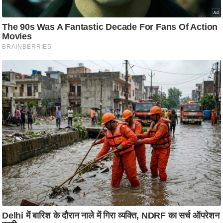
आ
र
.
आ
ई
.
चा
य
प
र
स
मी
क्षा
ध
र्म
ज्यो