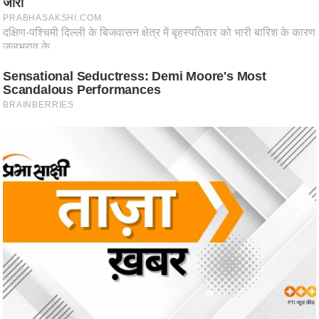
ति
ष
प्र
भु
म
हि
मा
/
ध
र्म
स्थ
ल
व्र
त
त्यो
हा
र