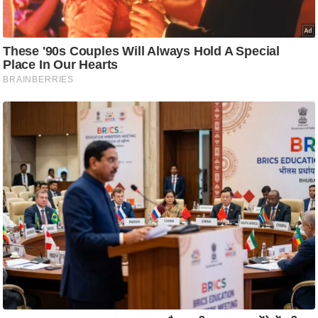
ट
ने
स
मं
त्रा
रि
ले
श
न
शि
प
रा
ज
नी
ति
वि
श्ले