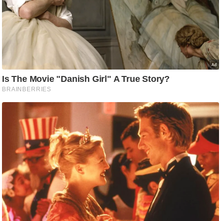
/
फै
श
न
घ
रे
लू
नु
स्खे
प
र्य
ट
न
स्थ
ल
फि