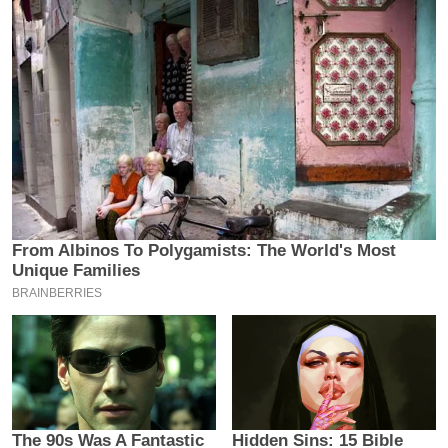
य
ब
ज
ट
खे
ल
क्रि
के
ट
I
P
L
2
0
2
6
क्रा