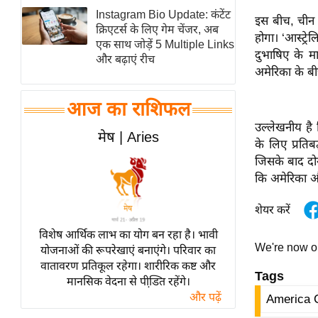
Instagram Bio Update: कंटेंट
स्तंभ
इस बीच, चीन के
क्रिएटर्स के लिए गेम चेंजर, अब
होगा। ‘आस्ट्र
एम.
एक साथ जोड़ें 5 Multiple Links
दुभाषिए के म
आर.
और बढ़ाएं रीच
अमेरिका के बीच
आई.
चाय पर
आज का राशिफल
समीक्षा
उल्लेखनीय है 
मेष | Aries
धर्म
के लिए प्रति
जिसके बाद दोन
ज्योतिष
कि अमेरिका और
प्रभु
महिमा/
शेयर करें
धर्मस्थल
विशेष आर्थिक लाभ का योग बन रहा है। भावी
व्रत
We're now 
योजनाओं की रूपरेखाएं बनाएंगे। परिवार का
त्योहार
वातावरण प्रतिकूल रहेगा। शारीरिक कष्ट और
Tags
मानसिक वेदना से पीडि़त रहेंगे।
राशिफल
और पढ़ें
America 
विशेष