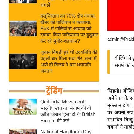
बजट
Hindi
समझें
खेल
News
बलूचिस्तान का 70% क्षेत्र गंवाया,
क्रिकेट
खैबर को तालिबान ने कब्जाया,
Hindi
IPL
PoK में गोलियों से आवाज को
दबाया, किस पाकिस्तान पर हुकूमत
Videos
2026
admin@Prab
कर रहे मुनीर-शहबाज?
क्राइम
जुबान बिगड़ी हुई थी उदयनिधि की,
ई-पेपर
बीजिंग ने
पहली बार मिला सवा शेर, सत्ता में
मिसाल बेमिसाल
आते ही विजय ने धरा थलापति
संघर्ष की
अवतार
शख्सियत
यंग इंडिया
ट्रेंडिंग
सिडनी। बीजिं
साहित्य जगत
अमेरिका के सा
ऑटो वर्ल्ड
Quit India Movement:
नुकसान होगा। च
भारतीय स्वतंत्रता संग्राम की वो
न्यूज ब्रीफ
पर अपनी संप्रभ
क्रांति जिसने हिला दी थी British
मनोरंजन जगत
संभावित बिन्द
Empire की जड़ें
बयानों ने माह
बॉलीवुड
National Handloom Day