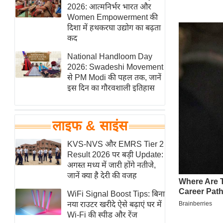
हॉलीवुड
2026: आत्मनिर्भर भारत और
Women Empowerment की
फिल्म समीक्षा
दिशा में हथकरघा उद्योग का बढ़ता
Breaking
कद
News
National Handloom Day
लाइफस्टाइल
2026: Swadeshi Movement
से PM Modi की पहल तक, जानें
टेक्नॉलॉजी
इस दिन का गौरवशाली इतिहास
ब्यूटी/फैशन
घरेलू नुस्खे
लाइफ & साइंस
पर्यटन स्थल
फिटनेस मंत्रा
KVS-NVS और EMRS Tier 2
Result 2026 पर बड़ी Update:
रिलेशनशिप
अगस्त मध्य में जारी होंगे नतीजे,
राजनीति
जानें क्या है देरी की वजह
विश्लेषण
WiFi Signal Boost Tips: बिना
समसामयिक
नया राउटर खरीदे ऐसे बढ़ाएं घर में
Wi-Fi की स्पीड और रेंज
मातृभूमि