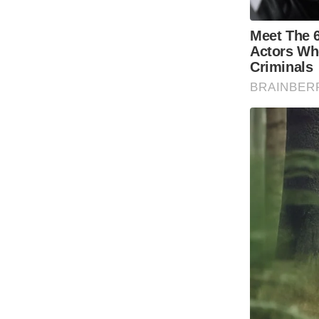
Code Of Ethics
RSS
Our Team
Expert Panel
Loksabhachunav
Android App