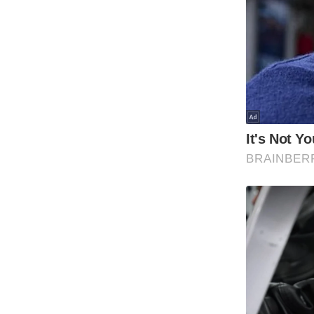
ऑडियो
इंफ़ोग्राफ़िक
राज्यों से
शहरों से
वेब स्टोरी
कार्टून
Short
Videos
iOS App
About us
Contact Editor
Advertise
Privacy Policy
Grievance
Redressal