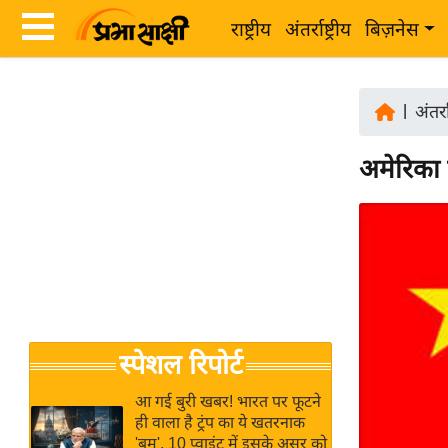
राष्ट्रीय
अंतर्राष्ट्रीय
बिज़नेस
Latest
ता
News
|
अंतर्रा
ज़ा
in
ख
अमेरिका क
Hindi
ब
र
Hindi
राष्ट्रीय
News
अंतर्राष्ट्रीय
Live
बिज़नेस
उद्योग
Breaking
स्पेशल रिपोर्ट
जगत
News in
विशेषज्ञ
Hindi
आ गई बुरी खबर! भारत पर फूटने
राय
ही वाला है ट्रंप का ये खतरनाक
'बम', 10 प्वाइंट में इसके असर को