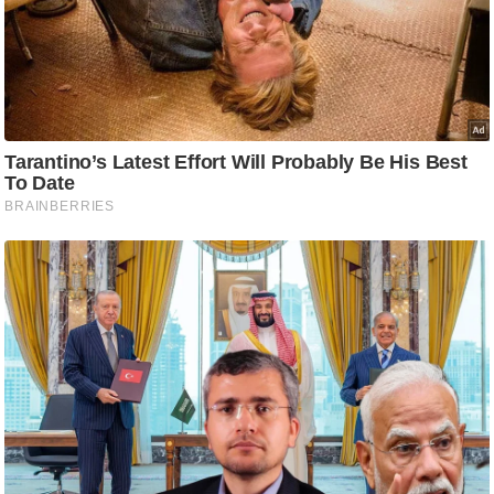
ष
ण
स
म
सा
म
यि
क
मा
तृ
भू
मि
स्तं
भ
ए
म
.