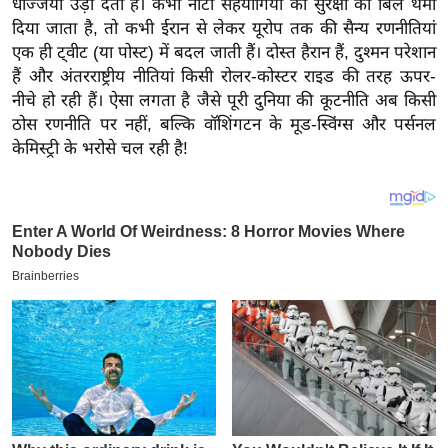
धज्जियां उड़ा देता है। कभी नाटो सहयोगियों को सुरक्षा का बिल थमा
य
दिया जाता है, तो कभी ईरान से लेकर यूरोप तक की सैन्य रणनीतियां
ब
एक ही ट्वीट (या पोस्ट) में बदल जाती हैं। दोस्त हैरान हैं, दुश्मन परेशान
ज
हैं और अंतरराष्ट्रीय नीतियां किसी रोलर-कोस्टर राइड की तरह ऊपर-
ट
नीचे हो रही हैं। ऐसा लगता है जैसे पूरी दुनिया की कूटनीति अब किसी
खे
ठोस रणनीति पर नहीं, बल्कि वॉशिंगटन के मूड-स्विंग्स और पर्सनल
ल
केमिस्ट्री के भरोसे चल रही है!
क्रि
के
ट
I
P
L
2
0
2
6
क्रा