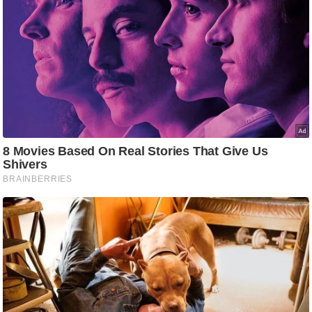
ट
ने
स
मं
त्रा
रि
ले
श
न
शि
प
रा
ज
नी
ति
वि
श्ले