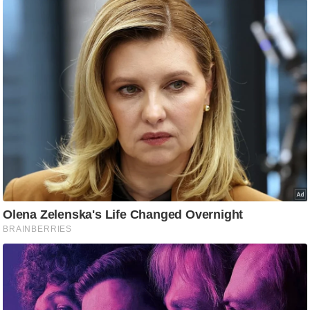
/
फै
श
न
घ
रे
लू
नु
स्खे
प
र्य
ट
न
स्थ
ल
फि