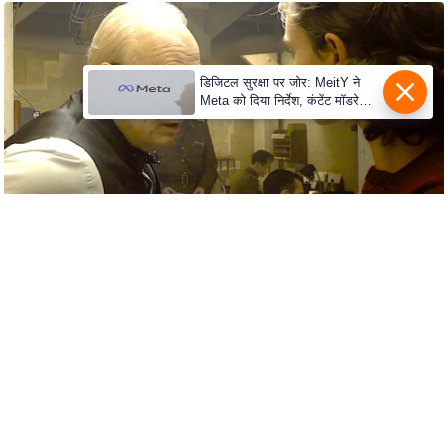
s
a
l
C
डिजिटल सुरक्षा पर जोर: MeitY ने
Meta को दिया निर्देश, कंटेंट मॉडरेशन
o
मजबूत करे
d
e
O
f
E
t
h
i
c
s
R
S