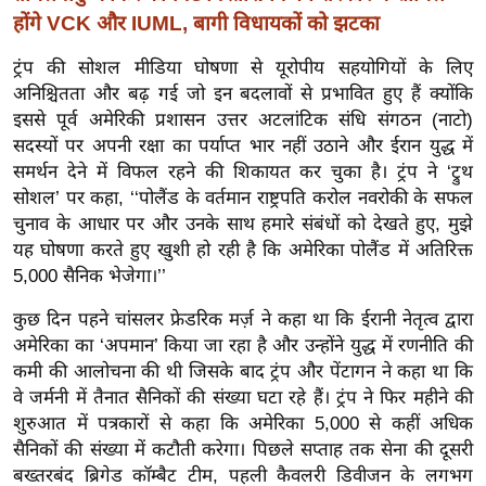
ख्सि
होंगे VCK और IUML, बागी विधायकों को झटका
य
त
ट्रंप की सोशल मीडिया घोषणा से यूरोपीय सहयोगियों के लिए
अनिश्चितता और बढ़ गई जो इन बदलावों से प्रभावित हुए हैं क्योंकि
यं
इससे पूर्व अमेरिकी प्रशासन उत्तर अटलांटिक संधि संगठन (नाटो)
ग
सदस्यों पर अपनी रक्षा का पर्याप्त भार नहीं उठाने और ईरान युद्ध में
इं
समर्थन देने में विफल रहने की शिकायत कर चुका है। ट्रंप ने ‘ट्रुथ
डि
सोशल’ पर कहा, ‘‘पोलैंड के वर्तमान राष्ट्रपति करोल नवरोकी के सफल
या
चुनाव के आधार पर और उनके साथ हमारे संबंधों को देखते हुए, मुझे
सा
यह घोषणा करते हुए खुशी हो रही है कि अमेरिका पोलैंड में अतिरिक्त
हि
5,000 सैनिक भेजेगा।’’
त्य
कुछ दिन पहने चांसलर फ्रेडरिक मर्ज़ ने कहा था कि ईरानी नेतृत्व द्वारा
ज
अमेरिका का ‘अपमान’ किया जा रहा है और उन्होंने युद्ध में रणनीति की
ग
कमी की आलोचना की थी जिसके बाद ट्रंप और पेंटागन ने कहा था कि
त
वे जर्मनी में तैनात सैनिकों की संख्या घटा रहे हैं। ट्रंप ने फिर महीने की
ऑ
शुरुआत में पत्रकारों से कहा कि अमेरिका 5,000 से कहीं अधिक
टो
सैनिकों की संख्या में कटौती करेगा। पिछले सप्ताह तक सेना की दूसरी
बख्तरबंद ब्रिगेड कॉम्बैट टीम, पहली कैवलरी डिवीजन के लगभग
व