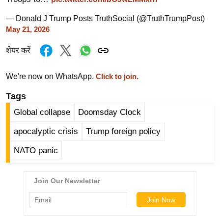
ड
हॉ
— Donald J Trump Posts TruthSocial (@TruthTrumpPost)
ली
May 21, 2026
वु
शेयर करें
ड
फि
We're now on WhatsApp.
Click to join.
ल्म
स
Tags
मी
Global collapse
Doomsday Clock
क्षा
apocalyptic crisis
Trump foreign policy
B
r
NATO panic
e
a
k
i
n