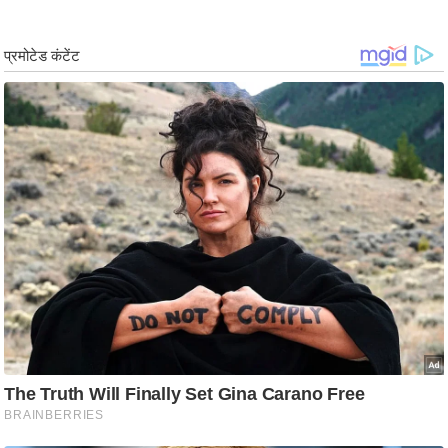
g
N
e
w
s
ला
इ
फ
स्टा
इ
ल
टे
क्नॉ
लॉ
जी
ब्यू
टी