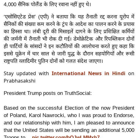
4,000 सैनिक पोलैंड के लिए रवाना नहीं हुए थे।
र्ल्ड
न्यू
‘एसोसिएटेड प्रेस’ (एपी) ने बताया कि यह तैनाती रद्द करना यूरोप में
ज
सैनिकों की संख्या कम करने के ट्रंप के आदेश का पालन करने के प्रयास
ब्री
का हिस्सा था। लंबी दूरी की मिसाइलें दागने के लिए प्रशिक्षित कर्मियों
फ
की जर्मनी में तैनाती भी रोक दी गई। डेमोक्रेटिक और रिपब्लिकन दोनों
ही पार्टियों के सांसदों ने इन कटौतियों की आलोचना करते हुए कहा कि
म
इससे यूक्रेन में चार साल से जारी युद्ध के दौरान सहयोगियों और रूसी
नो
राष्ट्रपति व्लादिमीर पुतिन दोनों को गलत संदेश जाएगा।
रं
ज
Stay updated with
International News in Hindi
on
Prabhasakshi
न
ज
President Trump posts on TruthSocial:
ग
त
Based on the successful Election of the now President
बॉ
of Poland, Karol Nawrocki, who I was proud to Endorse,
ली
and our relationship with him, I am pleased to announce
वु
that the United States will be sending an additional 5,000
Troops to…
pic.twitter.com/bOJwLMMxh7