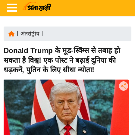
|
अंतर्राष्ट्रीय
|
ता
Donald Trump के मूड-स्विंग्स से तबाह हो
ज़ा
ख
सकता है विश्व! एक पोस्ट ने बढ़ाई दुनिया की
ब
धड़कनें, पुतिन के लिए सीधा न्योता!
र
रा
ष्ट्री
य
अं
त
र्रा
ष्ट्री