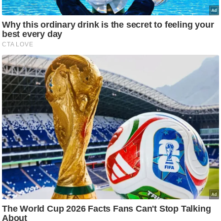
ति
ष
प्र
भु
म
हि
मा
/
ध
र्म
स्थ
ल
व्र
त
त्यो
हा
र