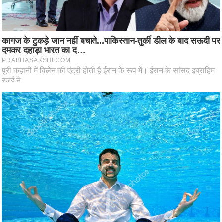
आ
र
.
आ
ई
.
चा
य
प
र
स
मी
क्षा
ध
र्म
ज्यो