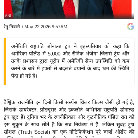
य
बि
ANI
ज़
रेनू तिवारी
। May 22 2026 9:57AM
ने
स
अमेरिकी राष्ट्रपति डोनाल्ड ट्रंप ने बृहस्पतिवार को कहा कि
उ
अमेरिका पोलैंड में 5,000 और सैनिक भेजेगा जिससे ट्रंप और
द्यो
उनके प्रशासन द्वारा यूरोप में अमेरिकी सैन्य उपस्थिति को कम
ग
करने के बारे में हफ्तों से बदलते बयानों के बाद भ्रम की स्थिति
ज
पैदा हो गई है।
ग
त
वि
वैश्विक राजनीति इन दिनों किसी संस्पेंस थ्रिलर फिल्म जैसी हो गई है,
शे
जिसके डायरेक्टर, प्रोड्यूसर और इकलौते अभिनेता राष्ट्रपति डोनाल्ड
ष
ट्रंप खुद हैं। दुनिया भर के रणनीतिकार और कूटनीतिक पंडित रात को
ज्ञ
इस सुकून के साथ सोते हैं कि सब नियंत्रण में है, लेकिन सुबह ट्रुथ
रा
सोशल (Truth Social) का एक नोटिफिकेशन पूरे 'वर्ल्ड ऑर्डर' की