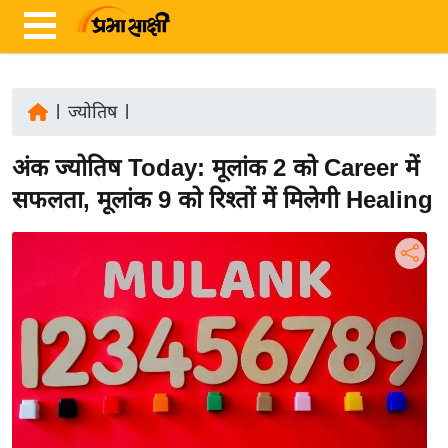
|
ज्योतिष
|
ता
अंक ज्योतिष Today: मूलांक 2 को Career में
ज़ा
ख
सफलता, मूलांक 9 को रिश्तों में मिलेगी Healing
ब
र
रा
ष्ट्री
य
अं
त
र्रा
ष्ट्री