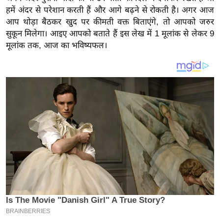
य
हमें अंदर से परेशान करती हैं और आगे बढ़ने से रोकती है। अगर आज
ब
आप थोड़ा बैठकर खुद पर कीमती वक्त बिताएंगे, तो आपको जरुर
ज
सुकून मिलेगा। आइए आपको बताते हैं इस लेख में 1 मूलांक से लेकर 9
ट
मूलांक तक, आज का भविष्यफल।
खे
ल
क्रि
के
ट
I
P
L
2
0
2
6
क्रा