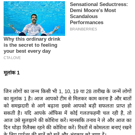
इ
म
ई
-
पे
प
र
मि
मूलांक 1
सा
ल
जिन लोगों का जन्म किसी भी 1, 10, 19 या 28 तारीख के जन्में लोगों
बे
का मूलांक 1 है। आज आपको टीम से मिलकर काम करना है और बातों
मि
को समझदारी से आगे बढ़ाना इससे आपको बड़ी सफलता प्राप्त हो
सा
सकती है। यदि आपके ऑफिस में कोई गलतफहमी चल रही है, तो
ल
आज उसे सुलझाने की कोशिश करें। मानसकि तनाव ने ले और आज का
दिन थोड़ा रिलैक्स रहने की कोशिश करें। रिश्तों में कोमलता बनाएं रखने
श
के लिए पार्टनर की बातें को सुनें और अंहकार को त्याग दें।