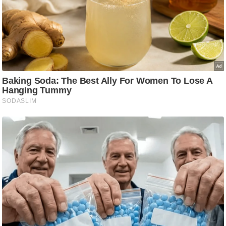
आ
र
.
आ
ई
.
चा
य
प
र
स
मी
क्षा
ध
र्म
ज्यो