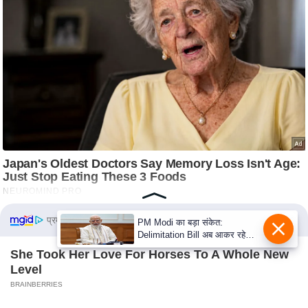
e
l
L
o
k
s
a
b
h
a
c
h
प्रमोटेड कंटेंट
u
PM Modi का बड़ा संकेत:
Delimitation Bill अब आकर रहेगा!
n
NDA के पास पूरा संख्या बल
She Took Her Love For Horses To A Whole New
a
Level
v
BRAINBERRIES
A