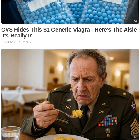
ति
ष
प्र
भु
म
हि
मा
/
ध
र्म
स्थ
ल
व्र
त
त्यो
हा
र