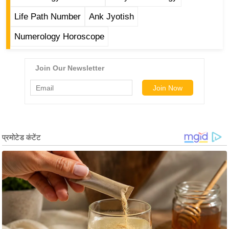
ष
Life Path Number
Ank Jyotish
ण
स
Numerology Horoscope
म
सा
म
यि
क
मा
तृ
भू
मि
स्तं
भ
ए
म
.