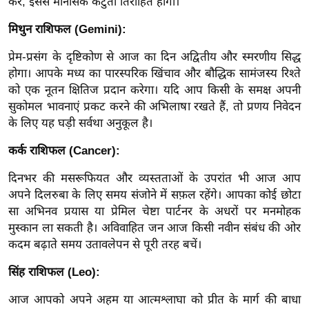
करें, इससे मानसिक कटुता तिरोहित होगी।
ख्सि
य
मिथुन राशिफल (Gemini):
त
प्रेम-प्रसंग के दृष्टिकोण से आज का दिन अद्वितीय और स्मरणीय सिद्ध
यं
होगा। आपके मध्य का पारस्परिक खिंचाव और बौद्धिक सामंजस्य रिश्ते
ग
को एक नूतन क्षितिज प्रदान करेगा। यदि आप किसी के समक्ष अपनी
इं
सुकोमल भावनाएं प्रकट करने की अभिलाषा रखते हैं, तो प्रणय निवेदन
डि
के लिए यह घड़ी सर्वथा अनुकूल है।
या
कर्क राशिफल (Cancer):
सा
हि
दिनभर की मसरूफियत और व्यस्तताओं के उपरांत भी आज आप
त्य
अपने दिलरुबा के लिए समय संजोने में सफ़ल रहेंगे। आपका कोई छोटा
ज
सा अभिनव प्रयास या प्रेमिल चेष्टा पार्टनर के अधरों पर मनमोहक
ग
मुस्कान ला सकती है। अविवाहित जन आज किसी नवीन संबंध की ओर
कदम बढ़ाते समय उतावलेपन से पूरी तरह बचें।
त
ऑ
सिंह राशिफल (Leo):
टो
आज आपको अपने अहम या आत्मश्लाघा को प्रीत के मार्ग की बाधा
व