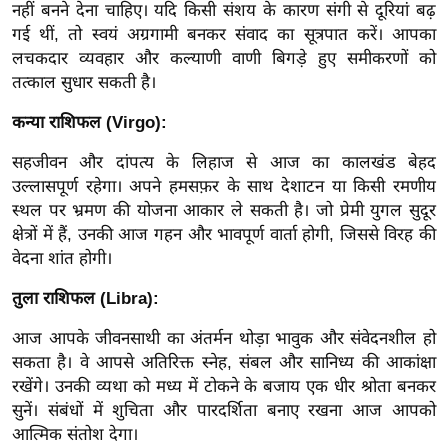
नहीं बनने देना चाहिए। यदि किसी संशय के कारण संगी से दूरियां बढ़
र्ल्ड
गई थीं, तो स्वयं अग्रगामी बनकर संवाद का सूत्रपात करें। आपका
न्यू
लचकदार व्यवहार और कल्याणी वाणी बिगड़े हुए समीकरणों को
ज
तत्काल सुधार सकती है।
ब्री
कन्या राशिफल (Virgo):
फ
म
सहजीवन और दांपत्य के लिहाज से आज का कालखंड बेहद
नो
उल्लासपूर्ण रहेगा। अपने हमसफ़र के साथ देशाटन या किसी रमणीय
रं
स्थल पर भ्रमण की योजना आकार ले सकती है। जो प्रेमी युगल सुदूर
ज
क्षेत्रों में हैं, उनकी आज गहन और भावपूर्ण वार्ता होगी, जिससे विरह की
वेदना शांत होगी।
न
ज
तुला राशिफल (Libra):
ग
त
आज आपके जीवनसाथी का अंतर्मन थोड़ा भावुक और संवेदनशील हो
सकता है। वे आपसे अतिरिक्त स्नेह, संबल और सानिध्य की आकांक्षा
बॉ
रखेंगे। उनकी व्यथा को मध्य में टोकने के बजाय एक धीर श्रोता बनकर
ली
सुनें। संबंधों में शुचिता और पारदर्शिता बनाए रखना आज आपको
वु
आत्मिक संतोश देगा।