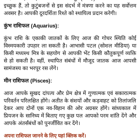
g
इच्छुक हैं, तो कुटुंबजनों से इस संदर्भ में मंत्रणा करने का यह सर्वोत्तम
N
अवसर है। आपकी दूरदर्शिता रिश्ते को स्थायित्व प्रदान करेगी।
e
कुंभ राशिफल (Aquarius):
w
s
कुंभ राशि के एकाकी जातकों के लिए आज की गोचर स्थिति कोई
ला
विस्मयकारी उपहार ला सकती है। आभासी पटल (सोशल मीडिया) या
इ
किसी मध्यस्थ मित्र के सहयोग से आपकी भेंट किसी कौतुकपूर्ण व्यक्ति
से हो सकती है। वहीं, स्थापित संबंधों में मौजूद जातक आज आपसी
फ
सामंजस्य का भरपूर रस लेंगे।
स्टा
इ
मीन राशिफल (Pisces):
ल
आज आपके सुखद दांपत्य और प्रेम क्षेत्र में गुणात्मक एवं सकारात्मक
टे
परिवर्तन परिलक्षित होंगे। अतीत के संशयों और कड़वाहट को तिलांजलि
क्नॉ
देकर आप दोनों एक नव-विहान की ओर अग्रसर होंगे। सांध्यकाल में
लॉ
प्रियजन के सानिध्य में बिताए गए कुछ पल आपको परम शांति देंगे और
जी
आपके अंतर्संबंधों को पुनर्जीवित कर देंगे।
ब्यू
अपना राशिफल जानने के लिए यहां क्लिक करें।
टी