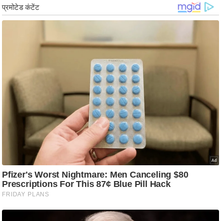
ट
ने
स
मं
त्रा
रि
ले
श
न
शि
प
रा
ज
नी
ति
वि
श्ले