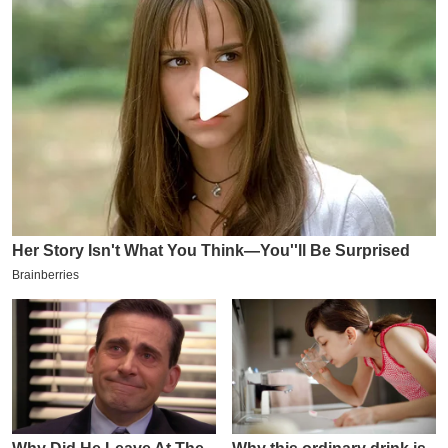
य
ब
ज
ट
खे
ल
क्रि
के
ट
I
P
L
2
0
2
6
क्रा