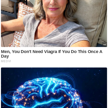
आ
र
.
आ
ई
.
चा
य
प
र
स
मी
क्षा
ध
र्म
ज्यो