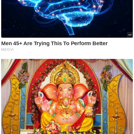
ति
ष
प्र
भु
म
हि
मा
/
ध
र्म
स्थ
ल
व्र
त
त्यो
हा
र