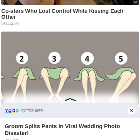
s
a
l
C
o
d
e
O
f
E
t
h
i
c
प्रमोटेड कंटेंट
s
R
Groom Splits Pants In Viral Wedding Photo
Disaster!
S
BUZZDAY