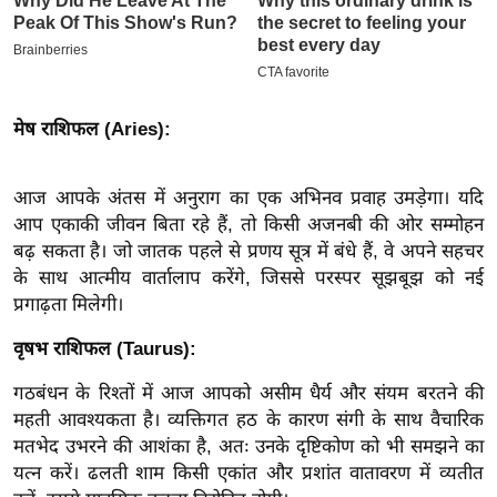
इ
म
ई
-
मेष राशिफल (Aries):
पे
प
आज आपके अंतस में अनुराग का एक अभिनव प्रवाह उमड़ेगा। यदि
र
आप एकाकी जीवन बिता रहे हैं, तो किसी अजनबी की ओर सम्मोहन
मि
बढ़ सकता है। जो जातक पहले से प्रणय सूत्र में बंधे हैं, वे अपने सहचर
सा
के साथ आत्मीय वार्तालाप करेंगे, जिससे परस्पर सूझबूझ को नई
ल
प्रगाढ़ता मिलेगी।
वृषभ राशिफल (Taurus):
बे
मि
गठबंधन के रिश्तों में आज आपको असीम धैर्य और संयम बरतने की
सा
महती आवश्यकता है। व्यक्तिगत हठ के कारण संगी के साथ वैचारिक
ल
मतभेद उभरने की आशंका है, अतः उनके दृष्टिकोण को भी समझने का
यत्न करें। ढलती शाम किसी एकांत और प्रशांत वातावरण में व्यतीत
श