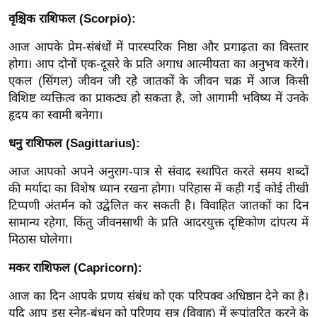
ड
वृश्चिक राशिफल (Scorpio):
हॉ
ली
आज आपके प्रेम-संबंधों में पारस्परिक निष्ठा और प्रगाढ़ता का विस्तार
वु
होगा। आप दोनों एक-दूसरे के प्रति अगाध आत्मीयता का अनुभव करेंगे।
ड
एकल (सिंगल) जीवन जी रहे जातकों के जीवन चक्र में आज किसी
विशिष्ट व्यक्तित्व का प्राकट्य हो सकता है, जो आगामी भविष्य में उनके
फि
हृदय का स्वामी बनेगा।
ल्म
स
धनु राशिफल (Sagittarius):
मी
आज आपको अपने अनुराग-पात्र से संवाद स्थापित करते समय शब्दों
क्षा
की मर्यादा का विशेष ध्यान रखना होगा। परिहास में कही गई कोई तीखी
B
टिप्पणी अंतर्मन को उद्वेलित कर सकती है। विवाहित जातकों का दिन
r
सामान्य रहेगा, किंतु जीवनसाथी के प्रति आदरयुक्त दृष्टिकोण दांपत्य में
e
मिठास घोलेगा।
a
k
मकर राशिफल (Capricorn):
i
आज का दिन आपके प्रणय संबंध को एक परिपक्व अधिष्ठान देने का है।
n
यदि आप इस स्नेह-बंधन को परिणय सूत्र (विवाह) में रूपांतरित करने के