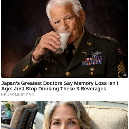
ष
ण
स
म
सा
म
यि
क
मा
तृ
भू
मि
स्तं
भ
ए
म
.