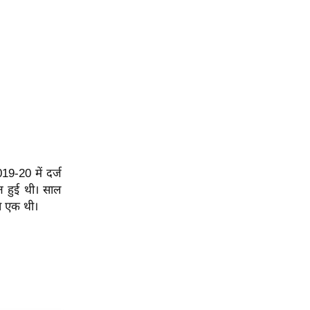
19-20 में दर्ज
त हुई थी। साल
से एक थी।