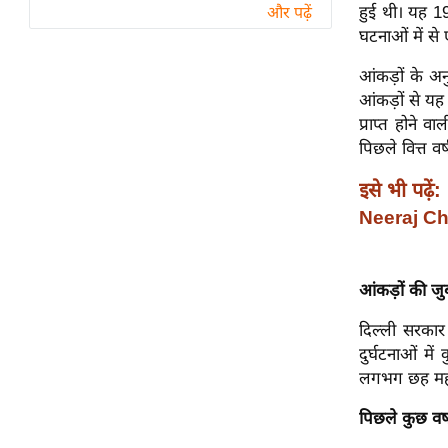
विश्लेषण
हुई थी। यह 1
और पढ़ें
घटनाओं में से
ट्रेंडिंग
आंकड़ों के अ
Q
आंकड़ों से यह
u
प्राप्त होने 
i
पिछले वित्त वर
c
इसे भी पढ़ें:
k
L
Neeraj Ch
i
n
k
आंकड़ों की जुब
s
दिल्ली सरकार
विधानसभा
दुर्घटनाओं म
चुनाव
लगभग छह महीन
फोटो
पिछले कुछ वर्ष
वीडियो