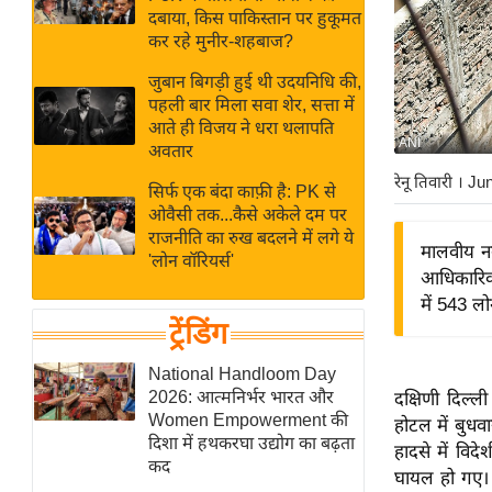
बजट
Hindi
दबाया, किस पाकिस्तान पर हुकूमत
खेल
News
कर रहे मुनीर-शहबाज?
क्रिकेट
जुबान बिगड़ी हुई थी उदयनिधि की,
Hindi
IPL
पहली बार मिला सवा शेर, सत्ता में
आते ही विजय ने धरा थलापति
Videos
2026
ANI
अवतार
क्राइम
रेनू तिवारी
। Ju
सिर्फ एक बंदा काफ़ी है: PK से
ई-पेपर
ओवैसी तक...कैसे अकेले दम पर
मिसाल बेमिसाल
राजनीति का रुख बदलने में लगे ये
मालवीय नग
'लोन वॉरियर्स'
शख्सियत
आधिकारिक 
यंग इंडिया
में 543 लो
ट्रेंडिंग
साहित्य जगत
ऑटो वर्ल्ड
National Handloom Day
2026: आत्मनिर्भर भारत और
दक्षिणी दिल्ल
न्यूज ब्रीफ
Women Empowerment की
होटल में बुध
मनोरंजन जगत
दिशा में हथकरघा उद्योग का बढ़ता
हादसे में वि
कद
बॉलीवुड
घायल हो गए। इ