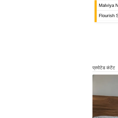
Malviya N
Code Of Ethics
Flourish 
RSS
Our Team
Expert Panel
Loksabhachunav
Android App