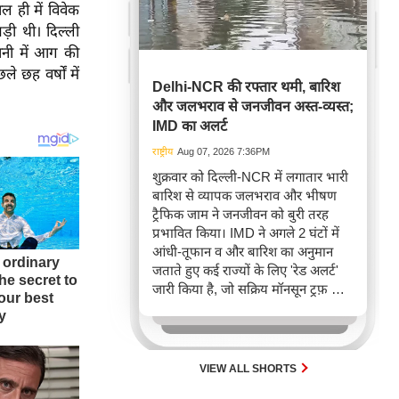
ल ही में विवेक
ड़ी थी। दिल्ली
ानी में आग की
 छह वर्षों में
Delhi-NCR की रफ्तार थमी, बारिश
और जलभराव से जनजीवन अस्त-व्यस्त;
IMD का अलर्ट
राष्ट्रीय
Aug 07, 2026 7:36PM
शुक्रवार को दिल्ली-NCR में लगातार भारी
बारिश से व्यापक जलभराव और भीषण
ट्रैफिक जाम ने जनजीवन को बुरी तरह
प्रभावित किया। IMD ने अगले 2 घंटों में
आंधी-तूफान व और बारिश का अनुमान
जताते हुए कई राज्यों के लिए 'रेड अलर्ट'
जारी किया है, जो सक्रिय मॉनसून ट्रफ़ और
चक्रवाती हवाओं के घेरे का परिणाम है,
जिससे यातायात बाधित होने के साथ-साथ
सफदरजंग अस्पताल में भी जलभराव की
स्थिति बनी।
VIEW ALL SHORTS