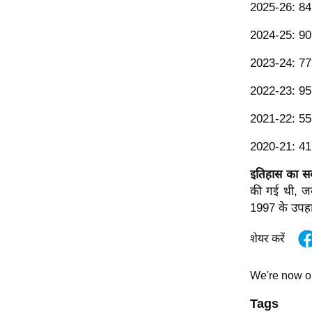
2025-26: 84 
ऑडियो
2024-25: 90 
इंफ़ोग्राफ़िक
राज्यों से
2023-24: 77 
शहरों से
2022-23: 95 
वेब स्टोरी
2021-22: 55 
कार्टून
Short
2020-21: 41 
Videos
इतिहास का सब
iOS App
की गई थी, जब
About us
1997 के उपहार
Contact Editor
शेयर करें
Advertise
Privacy Policy
We're now 
Grievance
Tags
Redressal