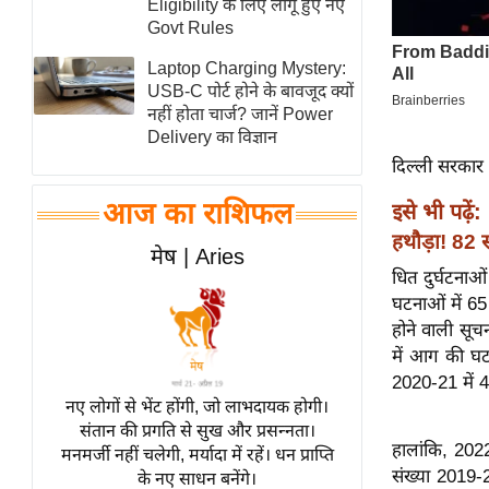
Eligibility के लिए लागू हुए नए
स्तंभ
Govt Rules
एम.
Laptop Charging Mystery:
आर.
USB-C पोर्ट होने के बावजूद क्यों
नहीं होता चार्ज? जानें Power
आई.
Delivery का विज्ञान
चाय पर
दिल्ली सरकार 
समीक्षा
आज का राशिफल
इसे भी पढ़ें:
धर्म
हथौड़ा! 82 स
ज्योतिष
मेष | Aries
धित दुर्घटनाओ
प्रभु
घटनाओं में 65 
महिमा/
होने वाली सूच
धर्मस्थल
में आग की घट
व्रत
2020-21 में 4
त्योहार
नए लोगों से भेंट होंगी, जो लाभदायक होगी।
संतान की प्रगति से सुख और प्रसन्नता।
राशिफल
हालांकि, 202
मनमर्जी नहीं चलेगी, मर्यादा में रहें। धन प्राप्ति
विशेष
संख्या 2019-2
के नए साधन बनेंगे।