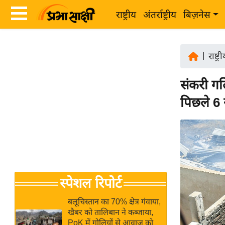
राष्ट्रीय
अंतर्राष्ट्रीय
बिज़नेस
Latest
ता
News
|
राष्ट्र
ज़ा
in
ख
संकरी गल
Hindi
ब
पिछले 6 
र
Hindi
राष्ट्रीय
News
अंतर्राष्ट्रीय
Live
बिज़नेस
उद्योग
Breaking
स्पेशल रिपोर्ट
जगत
News in
विशेषज्ञ
Hindi
बलूचिस्तान का 70% क्षेत्र गंवाया,
राय
खैबर को तालिबान ने कब्जाया,
PoK में गोलियों से आवाज को