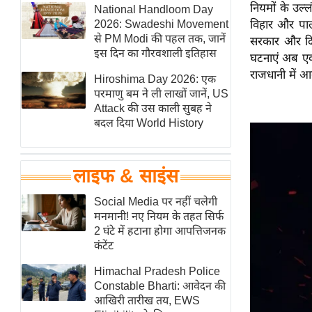
नियमों के उल्
हॉलीवुड
National Handloom Day
2026: Swadeshi Movement
विहार और पालम
फिल्म समीक्षा
से PM Modi की पहल तक, जानें
सरकार और दिल
Breaking
इस दिन का गौरवशाली इतिहास
घटनाएं अब एक
News
राजधानी में आग
Hiroshima Day 2026: एक
लाइफस्टाइल
परमाणु बम ने ली लाखों जानें, US
Attack की उस काली सुबह ने
टेक्नॉलॉजी
बदल दिया World History
ब्यूटी/फैशन
घरेलू नुस्खे
लाइफ & साइंस
पर्यटन स्थल
फिटनेस मंत्रा
Social Media पर नहीं चलेगी
मनमानी! नए नियम के तहत सिर्फ
रिलेशनशिप
2 घंटे में हटाना होगा आपत्तिजनक
राजनीति
कंटेंट
विश्लेषण
Himachal Pradesh Police
समसामयिक
Constable Bharti: आवेदन की
आखिरी तारीख तय, EWS
मातृभूमि