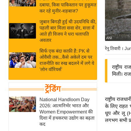
बजट
Hindi
दबाया, किस पाकिस्तान पर हुकूमत
खेल
News
कर रहे मुनीर-शहबाज?
क्रिकेट
जुबान बिगड़ी हुई थी उदयनिधि की,
Hindi
IPL
पहली बार मिला सवा शेर, सत्ता में
आते ही विजय ने धरा थलापति
Videos
2026
ANI
अवतार
क्राइम
रेनू तिवारी
। Ju
सिर्फ एक बंदा काफ़ी है: PK से
ई-पेपर
ओवैसी तक...कैसे अकेले दम पर
मिसाल बेमिसाल
राजनीति का रुख बदलने में लगे ये
राष्ट्रीय 
'लोन वॉरियर्स'
शख्सियत
मिली। राजध
यंग इंडिया
ट्रेंडिंग
साहित्य जगत
ऑटो वर्ल्ड
राष्ट्रीय राज
National Handloom Day
2026: आत्मनिर्भर भारत और
के लिए राहत 
न्यूज ब्रीफ
Women Empowerment की
धूप और लू (H
मनोरंजन जगत
दिशा में हथकरघा उद्योग का बढ़ता
लगभग सभी प्रमु
कद
बॉलीवुड