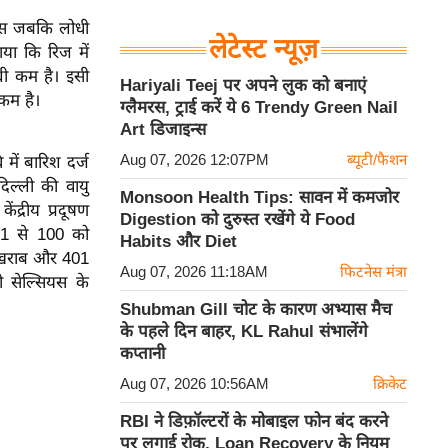
सियस जबकि लोधी
लेटेस्ट न्यूज़
ाया कि रिज में
री कम है। इसी
Hariyali Teej पर अपने लुक को बनाएं
 कम है।
ग्लैमरस, ट्राई करें ये 6 Trendy Green Nail
Art डिजाइन्स
Aug 07, 2026 12:07PM
ब्यूटी/फैशन
ें बारिश दर्ज
दिल्ली की वायु
Monsoon Health Tips: सावन में कमजोर
ंद्रीय प्रदूषण
Digestion को दुरुस्त रखेंगे ये Food
 51 से 100 को
Habits और Diet
 खराब और 401
Aug 07, 2026 11:18AM
फिटनेस मंत्रा
 सेल्सियस के
Shubman Gill चोट के कारण अभ्यास मैच
के पहले दिन बाहर, KL Rahul संभालेंगे
कप्तानी
Aug 07, 2026 10:56AM
क्रिकेट
RBI ने डिफ़ॉल्टरों के मोबाइल फोन बंद करने
पर लगाई रोक, Loan Recovery के नियम