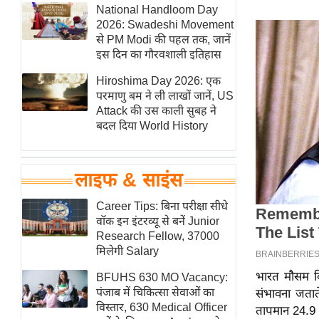
हॉलीवुड
National Handloom Day
2026: Swadeshi Movement
फिल्म समीक्षा
से PM Modi की पहल तक, जानें
Breaking
इस दिन का गौरवशाली इतिहास
News
Hiroshima Day 2026: एक
लाइफस्टाइल
परमाणु बम ने ली लाखों जानें, US
Attack की उस काली सुबह ने
टेक्नॉलॉजी
बदल दिया World History
ब्यूटी/फैशन
घरेलू नुस्खे
लाइफ & साइंस
पर्यटन स्थल
फिटनेस मंत्रा
Career Tips: बिना परीक्षा सीधे
वॉक इन इंटरव्यू से बनें Junior
रिलेशनशिप
Research Fellow, 37000
राजनीति
मिलेगी Salary
विश्लेषण
भारत मौसम वि
BFUHS 630 MO Vacancy:
समसामयिक
पंजाब में चिकित्सा सेवाओं का
संभावना जताते
विस्तार, 630 Medical Officer
तापमान 24.9 डि
मातृभूमि