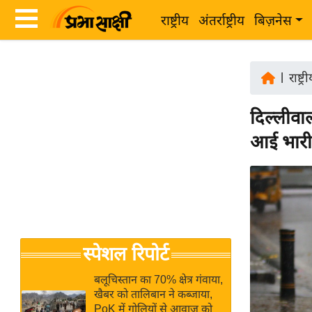
राष्ट्रीय
अंतर्राष्ट्रीय
बिज़नेस
Latest
ता
News
|
राष्ट्र
ज़ा
in
ख
दिल्लीवा
Hindi
ब
आई भारी ग
र
Hindi
राष्ट्रीय
News
अंतर्राष्ट्रीय
Live
बिज़नेस
उद्योग
Breaking
स्पेशल रिपोर्ट
जगत
News in
विशेषज्ञ
Hindi
बलूचिस्तान का 70% क्षेत्र गंवाया,
राय
खैबर को तालिबान ने कब्जाया,
PoK में गोलियों से आवाज को