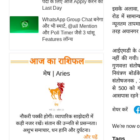
पदों के लिए आज Apply करने का
स्तंभ
Last Day
इसके अलावा, प
रोड में सामान
एम.
WhatsApp Group Chat बनेगा
न्यूनतम तापम
आर.
और भी स्मार्ट, @all Mention
तरह अयानगर मे
और Poll Timer जैसे 3 धांसू
आई.
Features लॉन्च
चाय पर
आईएमडी के आं
समीक्षा
नहीं की गयी। 
आज का राशिफल
धर्म
गुणवत्ता संतो
ज्योतिष
मेष | Aries
नियंत्रण बोर
प्रभु
संतोषजनक , 
से 500 को ग
महिमा/
आसपास रहने क
धर्मस्थल
व्रत
शेयर करें
त्योहार
नौकरी पक्की होगी। व्यापारिक साझेदारी में
कड़ी नजर रखें। संतान की उन्नति से प्रसन्नता।
राशिफल
We're now 
अशुभ समाचार, धन हानि और दुर्घटना।
विशेष
और पढ़ें
Tags