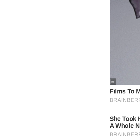
ऑडियो
इंफ़ोग्राफ़िक
राज्यों से
शहरों से
वेब स्टोरी
कार्टून
Short
Videos
iOS App
About us
Contact Editor
Advertise
Privacy Policy
Grievance
Redressal