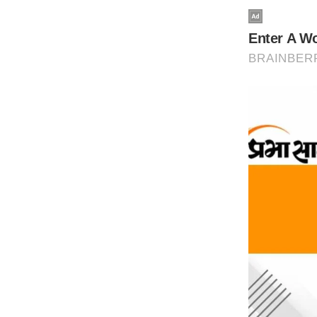
Code Of Ethics
RSS
Our Team
Expert Panel
Loksabhachunav
Android App