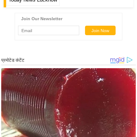
ड
हॉ
ली
वु
ड
फि
ल्म
स
मी
क्षा
B
r
e
a
k
i
n