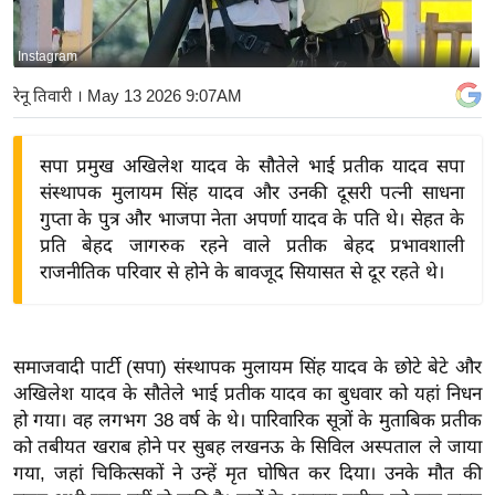
य
बि
Instagram
ज़
रेनू तिवारी
। May 13 2026 9:07AM
ने
स
सपा प्रमुख अखिलेश यादव के सौतेले भाई प्रतीक यादव सपा
उ
संस्थापक मुलायम सिंह यादव और उनकी दूसरी पत्नी साधना
द्यो
गुप्ता के पुत्र और भाजपा नेता अपर्णा यादव के पति थे। सेहत के
ग
प्रति बेहद जागरुक रहने वाले प्रतीक बेहद प्रभावशाली
ज
राजनीतिक परिवार से होने के बावजूद सियासत से दूर रहते थे।
ग
त
वि
समाजवादी पार्टी (सपा) संस्थापक मुलायम सिंह यादव के छोटे बेटे और
शे
अखिलेश यादव के सौतेले भाई प्रतीक यादव का बुधवार को यहां निधन
ष
हो गया। वह लगभग 38 वर्ष के थे। पारिवारिक सूत्रों के मुताबिक प्रतीक
ज्ञ
को तबीयत खराब होने पर सुबह लखनऊ के सिविल अस्पताल ले जाया
रा
गया, जहां चिकित्सकों ने उन्हें मृत घोषित कर दिया। उनके मौत की