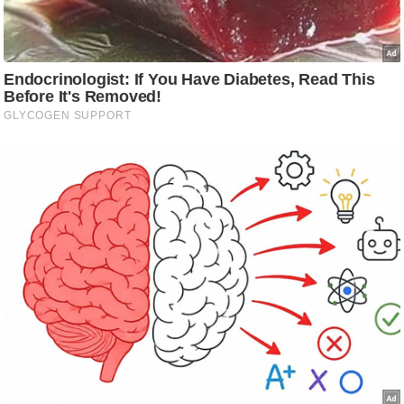
g
N
e
w
s
ला
इ
फ
स्टा
इ
ल
टे
क्नॉ
लॉ
जी
ब्यू
टी