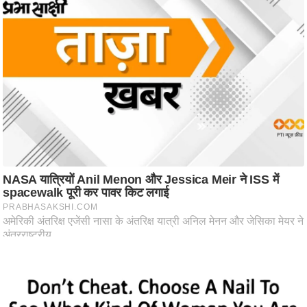
ष
ण
स
म
सा
म
यि
क
मा
तृ
भू
मि
स्तं
भ
ए
म
.