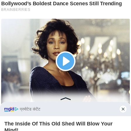
c
y
G
r
i
e
v
a
n
c
e
R
e
d
r
प्रमोटेड कंटेंट
e
s
The Inside Of This Old Shed Will Blow Your
Mind!