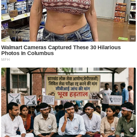
ति
ष
प्र
भु
म
हि
मा
/
ध
र्म
स्थ
ल
व्र
त
त्यो
हा
र