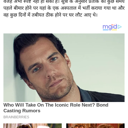
वजह अभी स्पष्ट नहीं हो सकी है। सूत्रों के अनुसार प्रतीक को कुछ समय
य
पहले बीमार होने पर यहां के एक अस्पताल में भर्ती कराया गया था और
ब
वह कुछ दिनों में तबीयत ठीक होने पर घर लौट आए थे।
ज
ट
खे
ल
क्रि
के
ट
I
P
L
2
0
2
6
क्रा