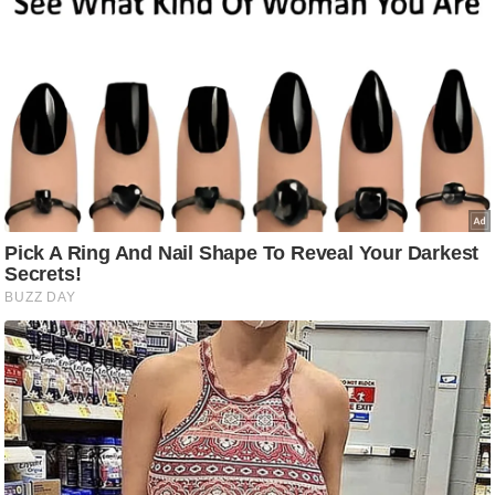
आ
र
.
आ
ई
.
चा
य
प
र
स
मी
क्षा
ध
र्म
ज्यो