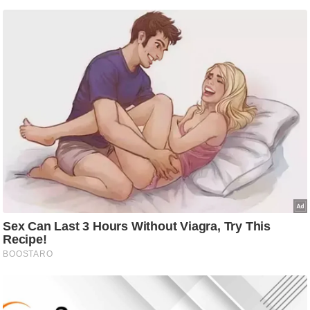
ट
ने
स
मं
त्रा
रि
ले
श
न
शि
प
रा
ज
नी
ति
वि
श्ले