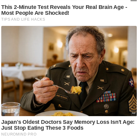
/
फै
श
न
घ
रे
लू
नु
स्खे
प
र्य
ट
न
स्थ
ल
फि