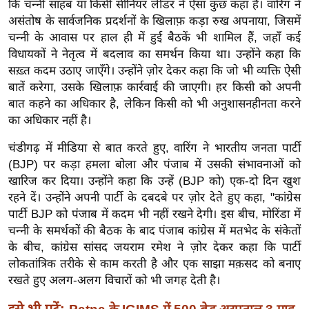
कि चन्नी साहब या किसी सीनियर लीडर ने ऐसा कुछ कहा है। वारिंग ने
ख्सि
असंतोष के सार्वजनिक प्रदर्शनों के खिलाफ़ कड़ा रुख अपनाया, जिसमें
य
चन्नी के आवास पर हाल ही में हुई बैठकें भी शामिल हैं, जहाँ कई
त
विधायकों ने नेतृत्व में बदलाव का समर्थन किया था। उन्होंने कहा कि
यं
सख़्त कदम उठाए जाएँगे। उन्होंने ज़ोर देकर कहा कि जो भी व्यक्ति ऐसी
ग
बातें करेगा, उसके खिलाफ़ कार्रवाई की जाएगी। हर किसी को अपनी
इं
बात कहने का अधिकार है, लेकिन किसी को भी अनुशासनहीनता करने
डि
का अधिकार नहीं है।
या
चंडीगढ़ में मीडिया से बात करते हुए, वारिंग ने भारतीय जनता पार्टी
सा
(BJP) पर कड़ा हमला बोला और पंजाब में उसकी संभावनाओं को
हि
खारिज कर दिया। उन्होंने कहा कि उन्हें (BJP को) एक-दो दिन खुश
त्य
रहने दें। उन्होंने अपनी पार्टी के दबदबे पर ज़ोर देते हुए कहा, "कांग्रेस
ज
पार्टी BJP को पंजाब में कदम भी नहीं रखने देगी। इस बीच, मोरिंडा में
ग
चन्नी के समर्थकों की बैठक के बाद पंजाब कांग्रेस में मतभेद के संकेतों
त
के बीच, कांग्रेस सांसद जयराम रमेश ने ज़ोर देकर कहा कि पार्टी
लोकतांत्रिक तरीके से काम करती है और एक साझा मक़सद को बनाए
ऑ
रखते हुए अलग-अलग विचारों को भी जगह देती है।
टो
व