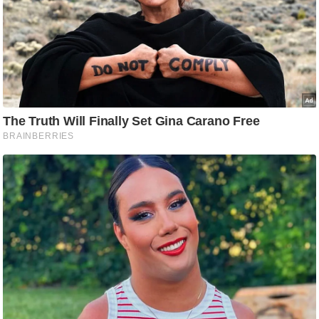
/
फै
श
न
घ
रे
लू
नु
स्खे
प
र्य
ट
न
स्थ
ल
फि