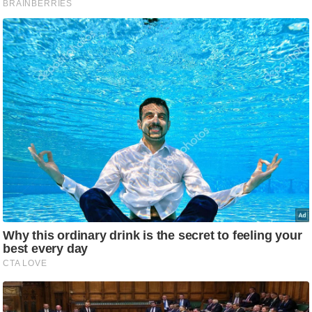
आ
र
.
आ
ई
.
चा
य
प
र
स
मी
क्षा
ध
र्म
ज्यो