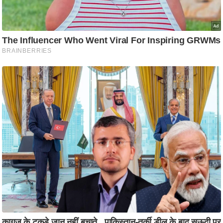
ट
ने
स
मं
त्रा
रि
ले
श
न
शि
प
रा
ज
नी
ति
वि
श्ले