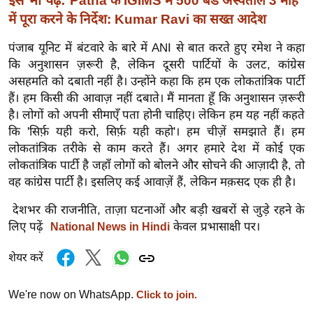
इसे भी पढ़ें:
Patna के IGIMS में 500 बेड अस्पताल 3 माह
र्ल्ड
में पूरा करने के निर्देश: Kumar Ravi का सख्त आदेश
न्यू
पंजाब यूनिट में बंटवारे के बारे में ANI से बात करते हुए रमेश ने कहा
ज
कि अनुशासन ज़रूरी है, लेकिन दूसरी पार्टियों के उलट, कांग्रेस
ब्री
असहमति को दबाती नहीं है। उन्होंने कहा कि हम एक लोकतांत्रिक पार्टी
फ
हैं। हम किसी की आवाज़ नहीं दबाते। मैं मानता हूँ कि अनुशासन ज़रूरी
म
है। लोगों को अपनी सीमाएँ पता होनी चाहिए। लेकिन हम यह नहीं कहते
नो
कि 'सिर्फ़ यही करो, सिर्फ़ यही कहो'। हम चीज़ें समझाते हैं। हम
रं
लोकतांत्रिक तरीके से काम करते हैं। अगर हमारे देश में कोई एक
ज
लोकतांत्रिक पार्टी है जहाँ लोगों को बोलने और सोचने की आज़ादी है, तो
न
वह कांग्रेस पार्टी है। इसलिए कई आवाज़ें हैं, लेकिन मक़सद एक ही है।
ज
देशभर की राजनीति, ताज़ा घटनाओं और बड़ी खबरों से जुड़े रहने के
ग
लिए पढ़ें
केवल प्रभासाक्षी पर।
National News in Hindi
त
बॉ
शेयर करें
ली
वु
We're now on WhatsApp.
Click to join.