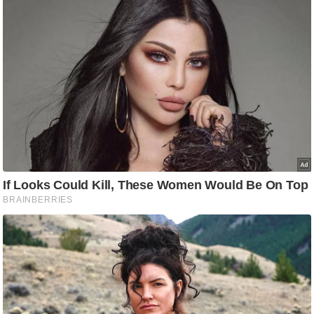
g
N
e
w
s
ला
इ
फ
स्टा
इ
ल
टे
क्नॉ
लॉ
जी
ब्यू
टी