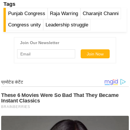
ड
Tags
हॉ
Punjab Congress
Raja Warring
Charanjit Channi
ली
वु
Congress unity
Leadership struggle
ड
फि
ल्म
स
मी
क्षा
B
r
e
a
k
i
n