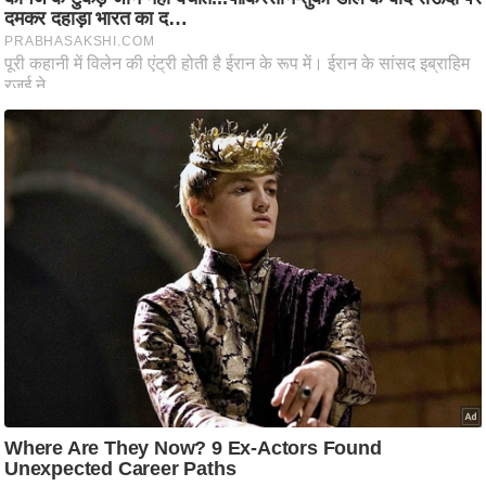
ष
ण
स
म
सा
म
यि
क
मा
तृ
भू
मि
स्तं
भ
ए
म
.