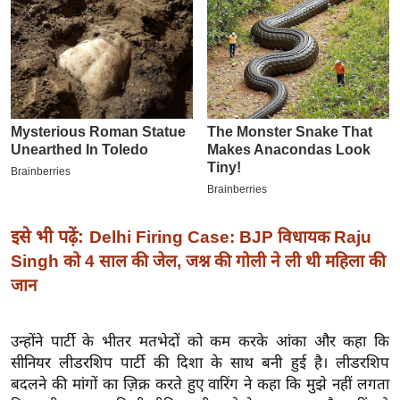
इ
म
ई
-
पे
प
र
मि
सा
इसे भी पढ़ें:
Delhi Firing Case: BJP विधायक Raju
ल
Singh को 4 साल की जेल, जश्न की गोली ने ली थी महिला की
जान
बे
मि
सा
उन्होंने पार्टी के भीतर मतभेदों को कम करके आंका और कहा कि
ल
सीनियर लीडरशिप पार्टी की दिशा के साथ बनी हुई है। लीडरशिप
श
बदलने की मांगों का ज़िक्र करते हुए वारिंग ने कहा कि मुझे नहीं लगता