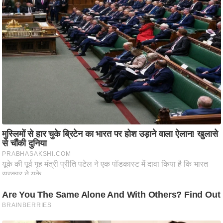
ति
ष
प्र
भु
म
हि
मा
/
ध
र्म
स्थ
ल
व्र
त
त्यो
हा
र