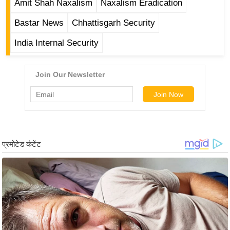
ड
Amit Shah Naxalism
Naxalism Eradication
हॉ
Bastar News
Chhattisgarh Security
ली
वु
India Internal Security
ड
फि
ल्म
स
मी
क्षा
B
r
e
a
k
i
n