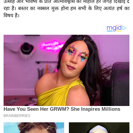
उत्साह और भविष्य के प्रति आत्मविश्वास का माहौल हर जगह दिखाई दे
य
रहा है। बस्तर का नक्सल मुक्त होना हम सभी के लिए अत्यंत हर्ष का
ब
विषय है।
ज
ट
खे
ल
क्रि
के
ट
I
P
L
2
0
2
6
क्रा