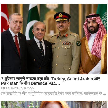
ष
ण
स
म
सा
म
यि
क
मा
तृ
भू
मि
स्तं
भ
ए
म
.