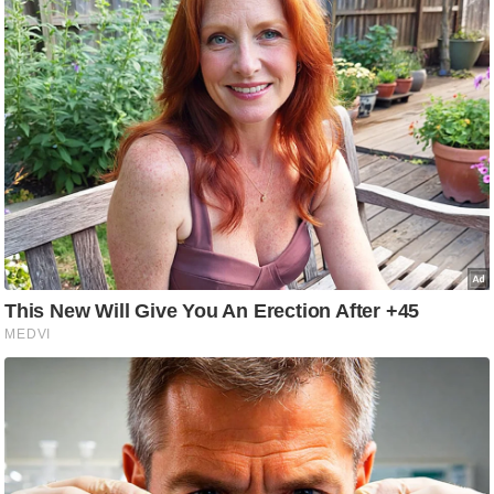
आ
र
.
आ
ई
.
चा
य
प
र
स
मी
क्षा
ध
र्म
ज्यो