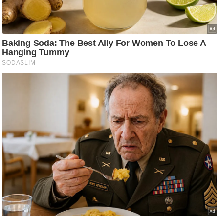
/
फै
श
न
घ
रे
लू
नु
स्खे
प
र्य
ट
न
स्थ
ल
फि