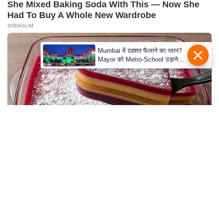
s
She Mixed Baking Soda With This — Now She
a
Had To Buy A Whole New Wardrobe
l
SODASLIM
C
Mumbai में दहशत फैलाने का प्लान?
o
Mayor को Metro-School उड़ाने
d
की धमकी
e
O
f
E
t
h
i
Looking For Extra Income Online?
c
EXTRA INCOME ONLINE
s
R
S