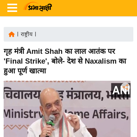
|
राष्ट्रीय
|
ता
गृह मंत्री Amit Shah का लाल आतंक पर
ज़ा
ख
'Final Strike', बोले- देश से Naxalism का
ब
हुआ पूर्ण खात्मा
र
रा
ष्ट्री
य
अं
त
र्रा
ष्ट्री