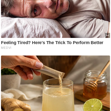
g
N
e
w
s
ला
इ
फ
स्टा
इ
ल
टे
क्नॉ
लॉ
जी
ब्यू
टी