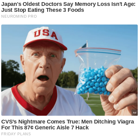
ट
ने
स
मं
त्रा
रि
ले
श
न
शि
प
रा
ज
नी
ति
वि
श्ले