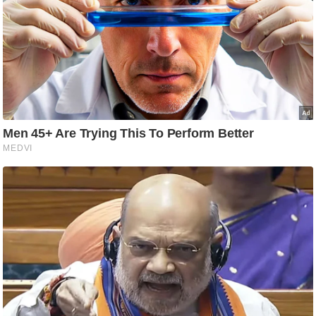
ति
ष
प्र
भु
म
हि
मा
/
ध
र्म
स्थ
ल
व्र
त
त्यो
हा
र