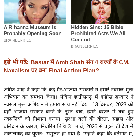
इ
म
ई
-
पे
प
र
इसे भी पढ़ें:
Bastar में Amit Shah संग 4 राज्यों के CM,
मि
Naxalism पर बना Final Action Plan?
सा
ल
अमित शाह ने कहा कि कई गैर-भाजपा सरकारों ने हमारे नक्सल मुक्त
अभियान का समर्थन किया। लेकिन छत्तीसगढ़ में कांग्रेस सरकार ने
बे
नक्सल मुक्त अभियान में हमारा साथ नहीं दिया। 13 दिसंबर, 2023 को
मि
यहाँ भाजपा सरकार बनने के तुरंत बाद, हमने बस्तर में बचे हुए
सा
नक्सलियों को निशाना बनाया। सुरक्षा बलों की वीरता, साहस और
ल
बलिदान के कारण, निर्धारित तिथि 31 मार्च, 2026 से पहले ही देश से
श
नक्सलवाद का पूर्णतः उन्मूलन हो गया है। उन्होंने कहा कि वर्तमान में,