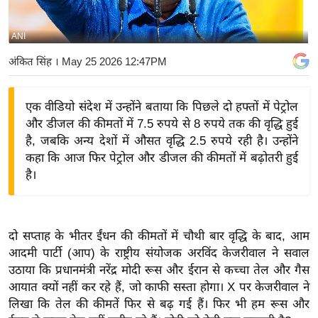
य
बि
ANI
ज़
अंकित सिंह
। May 25 2026 12:47PM
ने
स
एक वीडियो संदेश में उन्होंने बताया कि पिछले दो हफ्तों में पेट्रोल
उ
और डीजल की कीमतों में 7.5 रुपये से 8 रुपये तक की वृद्धि हुई
द्यो
है, जबकि अन्य देशों में औसत वृद्धि 2.5 रुपये रही है। उन्होंने
ग
कहा कि आज फिर पेट्रोल और डीजल की कीमतों में बढ़ोतरी हुई
ज
है।
ग
त
वि
दो सप्ताह के भीतर ईंधन की कीमतों में चौथी बार वृद्धि के बाद, आम
शे
आदमी पार्टी (आप) के राष्ट्रीय संयोजक अरविंद केजरीवाल ने सवाल
ष
उठाया कि प्रधानमंत्री नरेंद्र मोदी रूस और ईरान से कच्चा तेल और गैस
ज्ञ
आयात क्यों नहीं कर रहे हैं, जो काफी सस्ता होगा। X पर केजरीवाल ने
रा
लिखा कि तेल की कीमतें फिर से बढ़ गई हैं। फिर भी हम रूस और