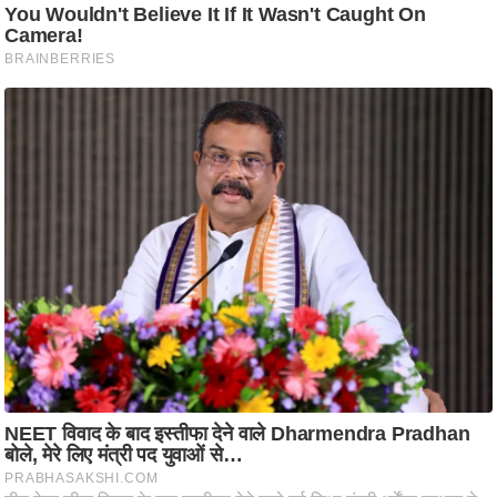
ति
ष
प्र
भु
म
हि
मा
/
ध
र्म
स्थ
ल
व्र
त
त्यो
हा
र