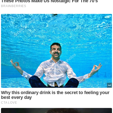
g
N
e
w
s
ला
इ
फ
स्टा
इ
ल
टे
क्नॉ
लॉ
जी
ब्यू
टी