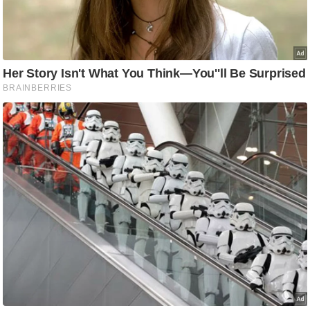
आ
र
.
आ
ई
.
चा
य
प
र
स
मी
क्षा
ध
र्म
ज्यो