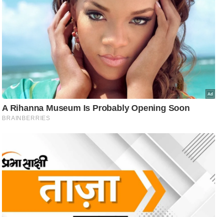
ट
ने
स
मं
त्रा
रि
ले
श
न
शि
प
रा
ज
नी
ति
वि
श्ले