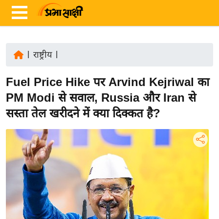
|
राष्ट्रीय
|
ता
Fuel Price Hike पर Arvind Kejriwal का
ज़ा
ख
PM Modi से सवाल, Russia और Iran से
ब
सस्ता तेल खरीदने में क्या दिक्कत है?
र
रा
ष्ट्री
य
अं
त
र्रा
ष्ट्री