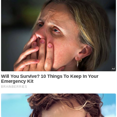
/
फै
श
न
घ
रे
लू
नु
स्खे
प
र्य
ट
न
स्थ
ल
फि