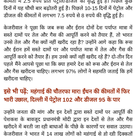
कीमतों में 2.5 रुपये प्रति पेट्रोल/डीजल की वृद्धि हुई है। पिछले कुछ
ख्सि
दिनों में यह चौथी बार बढ़ोतरी हुई है। पिछले 10-15 दिनों में पेट्रोल और
य
डीजल की कीमतों में लगभग 7.5 रुपये से 8 रुपये की वृद्धि हुई है।
त
यं
केजरीवाल ने पूछा कि जब रूस और ईरान दोनों देश पर्याप्त मात्रा में
सस्ते दामों पर तेल और गैस की आपूर्ति करने को तैयार हैं, तो भारत
ग
उनसे तेल और गैस क्यों नहीं खरीद रहा है? उन्होंने आगे कहा कि रूस
इं
और ईरान हमें सस्ते दामों पर और पर्याप्त मात्रा में तेल और गैस की
डि
आपूर्ति करने को तैयार हैं। हम उनसे क्यों नहीं खरीद रहे हैं? दो-तीन दिन
या
पहले मैंने आपसे पूछा था कि क्या हमारे देश को रूस और ईरान से तेल
सा
और गैस खरीदना चाहिए। लगभग 97% लोगों ने सहमति जताई कि हमें
हि
खरीदना चाहिए।
त्य
इसे भी पढ़ें:
महंगाई की चौतरफा मार! ईंधन की कीमतों में फिर
ज
भारी उछाल, दिल्ली में पेट्रोल 102 और डीजल 95 के पार
ग
त
उन्होंने जनता की मांग और इन देशों द्वारा सस्ते दामों पर आपूर्ति की
ऑ
पेशकश के बावजूद प्रधानमंत्री मोदी द्वारा इन देशों से तेल और गैस
टो
खरीदने में बरती जा रही बाधाओं के पीछे के कारणों पर सवाल उठाया।
व
केजरीवाल ने भारत में 14 लाख लोगों को महंगाई से हो रही दिक्कतों