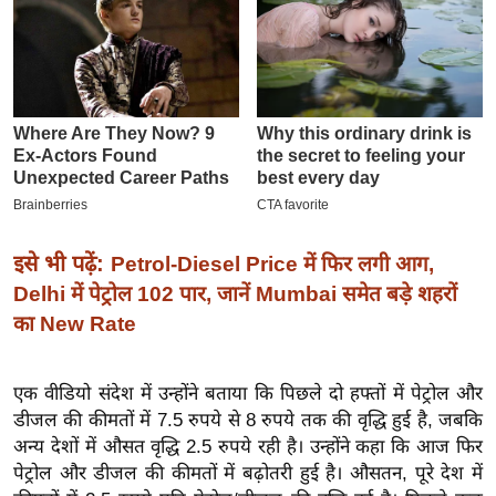
इ
म
ई
-
पे
प
र
मि
इसे भी पढ़ें:
Petrol-Diesel Price में फिर लगी आग,
सा
Delhi में पेट्रोल 102 पार, जानें Mumbai समेत बड़े शहरों
ल
का New Rate
बे
मि
एक वीडियो संदेश में उन्होंने बताया कि पिछले दो हफ्तों में पेट्रोल और
सा
डीजल की कीमतों में 7.5 रुपये से 8 रुपये तक की वृद्धि हुई है, जबकि
ल
अन्य देशों में औसत वृद्धि 2.5 रुपये रही है। उन्होंने कहा कि आज फिर
पेट्रोल और डीजल की कीमतों में बढ़ोतरी हुई है। औसतन, पूरे देश में
श