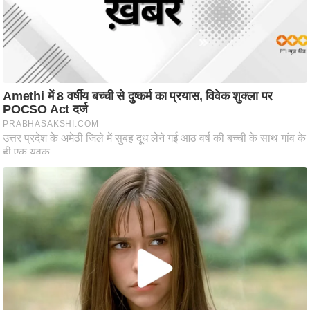
ष
ण
स
म
सा
म
यि
क
मा
तृ
भू
मि
स्तं
भ
ए
म
.