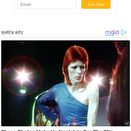
ड
हॉ
ली
वु
ड
फि
ल्म
स
मी
क्षा
B
r
e
a
k
i
n