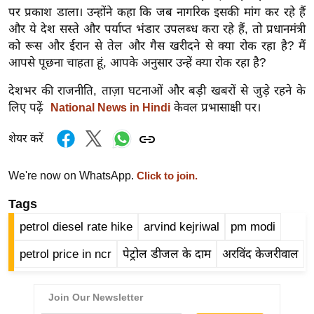
र्ल्ड
पर प्रकाश डाला। उन्होंने कहा कि जब नागरिक इसकी मांग कर रहे हैं
और ये देश सस्ते और पर्याप्त भंडार उपलब्ध करा रहे हैं, तो प्रधानमंत्री
न्यू
को रूस और ईरान से तेल और गैस खरीदने से क्या रोक रहा है? मैं
ज
आपसे पूछना चाहता हूं, आपके अनुसार उन्हें क्या रोक रहा है?
ब्री
फ
देशभर की राजनीति, ताज़ा घटनाओं और बड़ी खबरों से जुड़े रहने के
लिए पढ़ें
केवल प्रभासाक्षी पर।
National News in Hindi
म
नो
शेयर करें
रं
ज
We're now on WhatsApp.
Click to join.
न
ज
Tags
ग
petrol diesel rate hike
arvind kejriwal
pm modi
त
petrol price in ncr
पेट्रोल डीजल के दाम
अरविंद केजरीवाल
बॉ
ली
वु