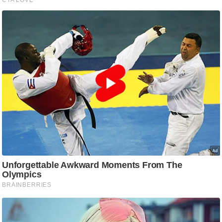
आ
र
.
आ
ई
.
चा
य
प
र
स
मी
क्षा
ध
र्म
ज्यो