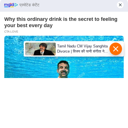
e
प्रमोटेड कंटेंट
l
L
Why this ordinary drink is the secret to feeling
your best every day
o
CTA LOVE
k
s
Tamil Nadu CM Vijay Sanghita
a
Divorce | विजय की पत्नी संगीता ने
b
वापस ली तलाक की अर्जी, कोर्ट ने
मामले को किया निपटाया
h
a
c
h
u
n
a
To Steamy To Stream? Not For The Bridgertons!
v
9 Must-See Scenes
A
BRAINBERRIES