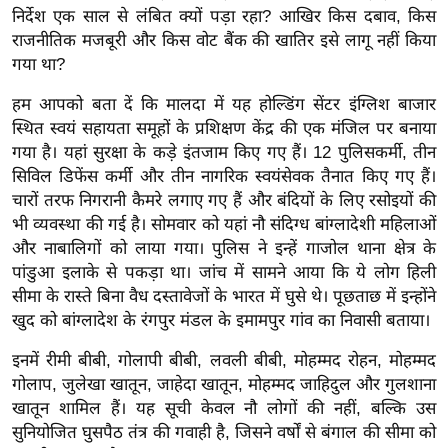
र्ल्ड
निर्देश एक साल से लंबित क्यों पड़ा रहा? आखिर किस दबाव, किस
राजनीतिक मजबूरी और किस वोट बैंक की खातिर इसे लागू नहीं किया
न्यू
गया था?
ज
ब्री
हम आपको बता दें कि मालदा में यह होल्डिंग सेंटर इंग्लिश बाजार
फ
स्थित स्वयं सहायता समूहों के प्रशिक्षण केंद्र की एक मंजिल पर बनाया
गया है। यहां सुरक्षा के कड़े इंतजाम किए गए हैं। 12 पुलिसकर्मी, तीन
म
सिविल डिफेंस कर्मी और तीन नागरिक स्वयंसेवक तैनात किए गए हैं।
नो
चारों तरफ निगरानी कैमरे लगाए गए हैं और बंदियों के लिए रसोइयों की
रं
भी व्यवस्था की गई है। सोमवार को यहां नौ संदिग्ध बांग्लादेशी महिलाओं
ज
और नाबालिगों को लाया गया। पुलिस ने इन्हें गाजोल थाना क्षेत्र के
न
पांडुआ इलाके से पकड़ा था। जांच में सामने आया कि ये लोग हिली
ज
सीमा के रास्ते बिना वैध दस्तावेजों के भारत में घुसे थे। पूछताछ में इन्होंने
ग
खुद को बांग्लादेश के रंगपुर मंडल के इमामपुर गांव का निवासी बताया।
त
इनमें रीमी बीबी, गोलापी बीबी, लवली बीबी, मोहम्मद रोहन, मोहम्मद
बॉ
गोलाप, जुलेखा खातून, जाहेदा खातून, मोहम्मद जाहिदुल और गुलशाना
ली
खातून शामिल हैं। यह सूची केवल नौ लोगों की नहीं, बल्कि उस
वु
सुनियोजित घुसपैठ तंत्र की गवाही है, जिसने वर्षों से बंगाल की सीमा को