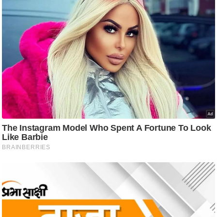
ति
ष
प्र
भु
म
हि
मा
/
ध
र्म
स्थ
ल
व्र
त
त्यो
हा
र