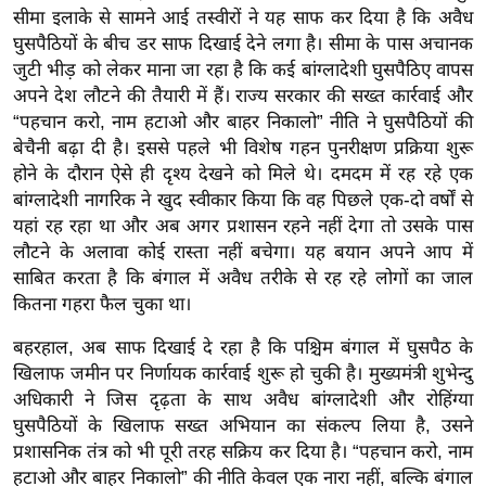
g
सीमा इलाके से सामने आई तस्वीरों ने यह साफ कर दिया है कि अवैध
N
घुसपैठियों के बीच डर साफ दिखाई देने लगा है। सीमा के पास अचानक
e
जुटी भीड़ को लेकर माना जा रहा है कि कई बांग्लादेशी घुसपैठिए वापस
w
अपने देश लौटने की तैयारी में हैं। राज्य सरकार की सख्त कार्रवाई और
s
“पहचान करो, नाम हटाओ और बाहर निकालो” नीति ने घुसपैठियों की
बेचैनी बढ़ा दी है। इससे पहले भी विशेष गहन पुनरीक्षण प्रक्रिया शुरू
ला
होने के दौरान ऐसे ही दृश्य देखने को मिले थे। दमदम में रह रहे एक
इ
बांग्लादेशी नागरिक ने खुद स्वीकार किया कि वह पिछले एक-दो वर्षों से
फ
यहां रह रहा था और अब अगर प्रशासन रहने नहीं देगा तो उसके पास
स्टा
लौटने के अलावा कोई रास्ता नहीं बचेगा। यह बयान अपने आप में
इ
साबित करता है कि बंगाल में अवैध तरीके से रह रहे लोगों का जाल
ल
कितना गहरा फैल चुका था।
टे
बहरहाल, अब साफ दिखाई दे रहा है कि पश्चिम बंगाल में घुसपैठ के
क्नॉ
खिलाफ जमीन पर निर्णायक कार्रवाई शुरू हो चुकी है। मुख्यमंत्री शुभेन्दु
लॉ
अधिकारी ने जिस दृढ़ता के साथ अवैध बांग्लादेशी और रोहिंग्या
जी
घुसपैठियों के खिलाफ सख्त अभियान का संकल्प लिया है, उसने
ब्यू
प्रशासनिक तंत्र को भी पूरी तरह सक्रिय कर दिया है। “पहचान करो, नाम
टी
हटाओ और बाहर निकालो” की नीति केवल एक नारा नहीं, बल्कि बंगाल