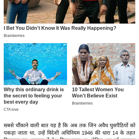
इ
म
ई
-
पे
प
र
मि
सा
ल
बे
मि
सा
ल
सबसे चौंकाने वाली बात यह है कि अब तक जिन अवैध घुसपैठियों को
पकड़ा जाता था, उन्हें विदेशी अधिनियम 1946 की धारा 14 के तहत
श