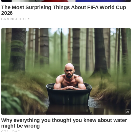
ष
ण
स
म
सा
म
यि
क
मा
तृ
भू
मि
स्तं
भ
ए
म
.