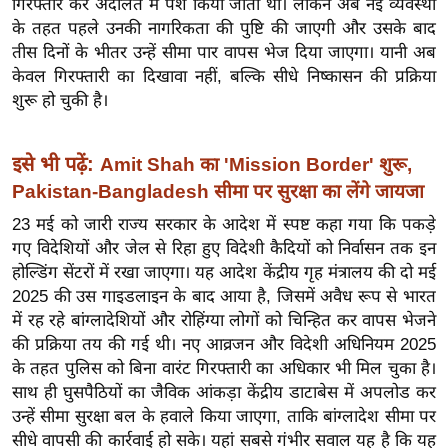
गिरफ्तार कर अदालत में पेश किया जाता था। लेकिन अब नई व्यवस्था
ख्सि
के तहत पहले उनकी नागरिकता की पुष्टि की जाएगी और उसके बाद
य
तीस दिनों के भीतर उन्हें सीमा पार वापस भेज दिया जाएगा। यानी अब
त
केवल गिरफ्तारी का दिखावा नहीं, बल्कि सीधे निष्कासन की प्रक्रिया
यं
शुरू हो चुकी है।
ग
इं
इसे भी पढ़ें:
Amit Shah का 'Mission Border' शुरू,
डि
Pakistan-Bangladesh सीमा पर सुरक्षा का लेंगे जायजा
या
23 मई को जारी राज्य सरकार के आदेश में स्पष्ट कहा गया कि पकड़े
सा
गए विदेशियों और जेल से रिहा हुए विदेशी कैदियों को निर्वासन तक इन
हि
होल्डिंग सेंटरों में रखा जाएगा। यह आदेश केंद्रीय गृह मंत्रालय की दो मई
त्य
2025 की उस गाइडलाइन के बाद आया है, जिसमें अवैध रूप से भारत
ज
में रह रहे बांग्लादेशियों और रोहिंग्या लोगों को चिन्हित कर वापस भेजने
ग
की प्रक्रिया तय की गई थी। नए आव्रजन और विदेशी अधिनियम 2025
त
के तहत पुलिस को बिना वारंट गिरफ्तारी का अधिकार भी मिल चुका है।
ऑ
साथ ही घुसपैठियों का जैविक आंकड़ा केंद्रीय डाटाबेस में अपलोड कर
टो
उन्हें सीमा सुरक्षा बल के हवाले किया जाएगा, ताकि बांग्लादेश सीमा पर
व
सीधे वापसी की कार्रवाई हो सके। यहां सबसे गंभीर सवाल यह है कि यह