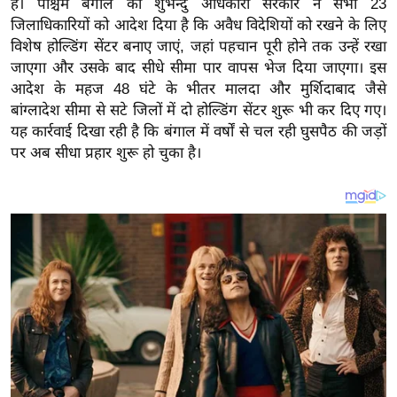
है। पश्चिम बंगाल की शुभेन्दु अधिकारी सरकार ने सभी 23
य
जिलाधिकारियों को आदेश दिया है कि अवैध विदेशियों को रखने के लिए
ब
विशेष होल्डिंग सेंटर बनाए जाएं, जहां पहचान पूरी होने तक उन्हें रखा
ज
जाएगा और उसके बाद सीधे सीमा पार वापस भेज दिया जाएगा। इस
ट
आदेश के महज 48 घंटे के भीतर मालदा और मुर्शिदाबाद जैसे
खे
बांग्लादेश सीमा से सटे जिलों में दो होल्डिंग सेंटर शुरू भी कर दिए गए।
ल
यह कार्रवाई दिखा रही है कि बंगाल में वर्षों से चल रही घुसपैठ की जड़ों
पर अब सीधा प्रहार शुरू हो चुका है।
क्रि
के
ट
I
P
L
2
0
2
6
क्रा