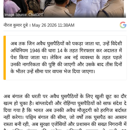
य
बि
Image Source: ChatGPT
ज़
नीरज कुमार दुबे
। May 26 2026 11:38AM
ने
स
अब तक जिन अवैध घुसपैठियों को पकड़ा जाता था, उन्हें विदेशी
उ
अधिनियम 1946 की धारा 14 के तहत गिरफ्तार कर अदालत में
द्यो
पेश किया जाता था। लेकिन अब नई व्यवस्था के तहत पहले
ग
उनकी नागरिकता की पुष्टि की जाएगी और उसके बाद तीस दिनों
ज
के भीतर उन्हें सीमा पार वापस भेज दिया जाएगा।
ग
त
वि
अब बंगाल की धरती पर अवैध घुसपैठियों के लिए खुली छूट का दौर
शे
खत्म हो चुका है। बांग्लादेशी और रोहिंग्या घुसपैठियों को साफ संदेश दे
ष
दिया गया है कि भारत अब उनकी अवैध मौजूदगी को हरगिज बर्दाश्त
ज्ञ
नहीं करेगा। पश्चिम बंगाल की सीमा, जो वर्षों तक घुसपैठ का आसान
रा
रास्ता बनी रही, अब सुरक्षा एजेंसियों और प्रशासन की सख्त निगरानी में