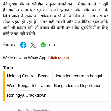
की सुरक्षा और जनसांख्यिक संतुलन बचाने का अभियान बनती जा रही
/
है। वर्षों से सीमा पार घुसपैठ, फर्जी दस्तावेज और अवैध बसावट के
फै
जिस जाल ने राज्य को खोखला करने की कोशिश की, अब उस पर
श
सीधा प्रहार हो रहा है। अगर यही सख्ती और राजनीतिक इच्छाशक्ति
न
आगे भी कायम रही, तो बंगाल की धरती पर अवैध घुसपैठियों के लिए
घ
कोई जगह नहीं बचेगी।
रे
लू
शेयर करें
नु
स्खे
We're now on WhatsApp.
Click to join.
प
Tags
र्य
Holding Centres Bengal
detention centre in bengal
ट
न
West Bengal Infiltration
Bangladeshis Deportation
स्थ
Rohingya Crackdown
ल
फि