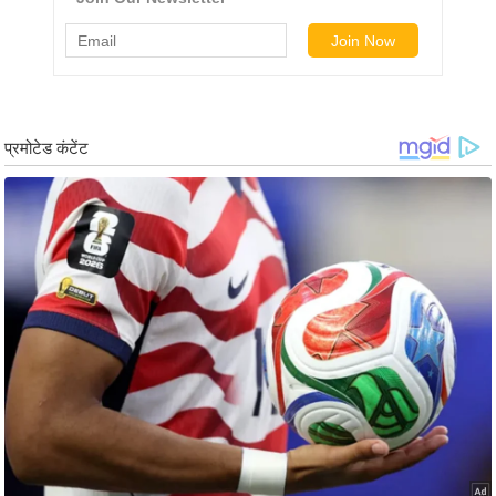
ट
ने
स
मं
त्रा
रि
ले
श
न
शि
प
रा
ज
नी
ति
वि
श्ले