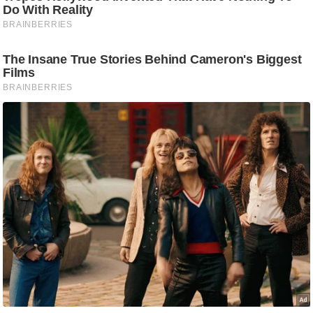
ट
ने
स
मं
त्रा
रि
ले
श
न
शि
प
रा
ज
नी
ति
वि
श्ले