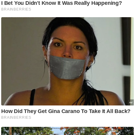
ष
ण
स
म
सा
म
यि
क
मा
तृ
भू
मि
स्तं
भ
ए
म
.