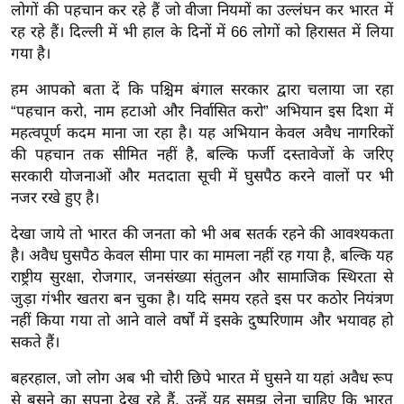
ड
लोगों की पहचान कर रहे हैं जो वीजा नियमों का उल्लंघन कर भारत में
हॉ
रह रहे हैं। दिल्ली में भी हाल के दिनों में 66 लोगों को हिरासत में लिया
ली
गया है।
वु
हम आपको बता दें कि पश्चिम बंगाल सरकार द्वारा चलाया जा रहा
ड
“पहचान करो, नाम हटाओ और निर्वासित करो” अभियान इस दिशा में
फि
महत्वपूर्ण कदम माना जा रहा है। यह अभियान केवल अवैध नागरिकों
ल्म
की पहचान तक सीमित नहीं है, बल्कि फर्जी दस्तावेजों के जरिए
स
सरकारी योजनाओं और मतदाता सूची में घुसपैठ करने वालों पर भी
मी
नजर रखे हुए है।
क्षा
देखा जाये तो भारत की जनता को भी अब सतर्क रहने की आवश्यकता
B
है। अवैध घुसपैठ केवल सीमा पार का मामला नहीं रह गया है, बल्कि यह
r
राष्ट्रीय सुरक्षा, रोजगार, जनसंख्या संतुलन और सामाजिक स्थिरता से
e
जुड़ा गंभीर खतरा बन चुका है। यदि समय रहते इस पर कठोर नियंत्रण
a
नहीं किया गया तो आने वाले वर्षों में इसके दुष्परिणाम और भयावह हो
k
सकते हैं।
i
बहरहाल, जो लोग अब भी चोरी छिपे भारत में घुसने या यहां अवैध रूप
n
से बसने का सपना देख रहे हैं, उन्हें यह समझ लेना चाहिए कि भारत