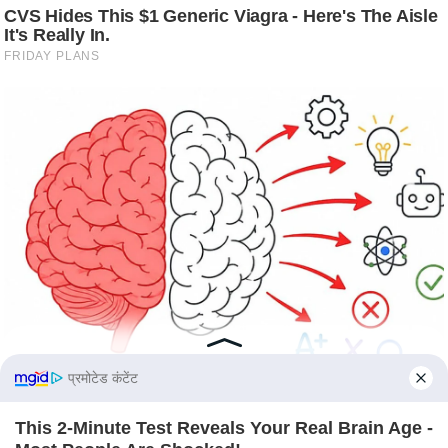
s
a
l
C
o
d
e
O
f
E
t
h
i
c
s
प्रमोटेड कंटेंट
R
S
This 2-Minute Test Reveals Your Real Brain Age -