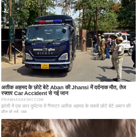
आ
र
.
आ
ई
.
चा
य
प
र
स
मी
क्षा
ध
र्म
ज्यो