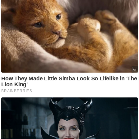
ति
ष
प्र
भु
म
हि
मा
/
ध
र्म
स्थ
ल
व्र
त
त्यो
हा
र