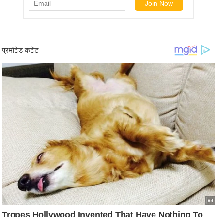
/
फै
श
न
घ
रे
लू
नु
स्खे
प
र्य
ट
न
स्थ
ल
फि