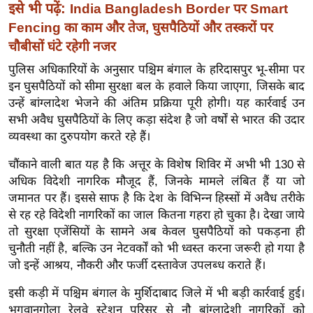
ख्सि
इसे भी पढ़ें:
India Bangladesh Border पर Smart
य
Fencing का काम और तेज, घुसपैठियों और तस्करों पर
त
चौबीसों घंटे रहेगी नजर
यं
पुलिस अधिकारियों के अनुसार पश्चिम बंगाल के हरिदासपुर भू-सीमा पर
ग
इन घुसपैठियों को सीमा सुरक्षा बल के हवाले किया जाएगा, जिसके बाद
इं
उन्हें बांग्लादेश भेजने की अंतिम प्रक्रिया पूरी होगी। यह कार्रवाई उन
डि
सभी अवैध घुसपैठियों के लिए कड़ा संदेश है जो वर्षों से भारत की उदार
या
व्यवस्था का दुरुपयोग करते रहे हैं।
सा
चौंकाने वाली बात यह है कि अत्तूर के विशेष शिविर में अभी भी 130 से
हि
अधिक विदेशी नागरिक मौजूद हैं, जिनके मामले लंबित हैं या जो
त्य
जमानत पर हैं। इससे साफ है कि देश के विभिन्न हिस्सों में अवैध तरीके
ज
से रह रहे विदेशी नागरिकों का जाल कितना गहरा हो चुका है। देखा जाये
ग
तो सुरक्षा एजेंसियों के सामने अब केवल घुसपैठियों को पकड़ना ही
त
चुनौती नहीं है, बल्कि उन नेटवर्कों को भी ध्वस्त करना जरूरी हो गया है
जो इन्हें आश्रय, नौकरी और फर्जी दस्तावेज उपलब्ध कराते हैं।
ऑ
टो
इसी कड़ी में पश्चिम बंगाल के मुर्शिदाबाद जिले में भी बड़ी कार्रवाई हुई।
व
भगवानगोला रेलवे स्टेशन परिसर से नौ बांग्लादेशी नागरिकों को