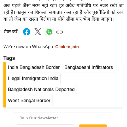
g
अब पहले जैसा नरम नहीं रहा। हर अवैध गतिविधि पर नजर रखी जा
N
रही है। कानून का शिकंजा लगातार कस रहा है और घुसपैठियों को अब
e
या तो जेल का रास्ता मिलेगा या सीधे सीमा पार भेज दिया जाएगा।
w
s
शेयर करें
ला
We're now on WhatsApp.
Click to join.
इ
फ
Tags
स्टा
India Bangladesh Border
Bangladeshi Infiltrators
इ
ल
Illegal Immigration India
टे
Bangladesh Nationals Deported
क्नॉ
West Bengal Border
लॉ
जी
ब्यू
टी