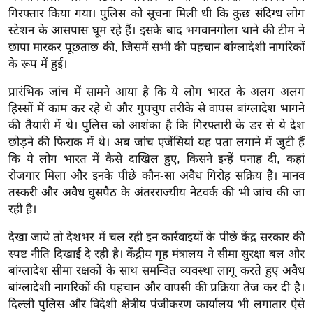
र्ल्ड
गिरफ्तार किया गया। पुलिस को सूचना मिली थी कि कुछ संदिग्ध लोग
स्टेशन के आसपास घूम रहे हैं। इसके बाद भगवानगोला थाने की टीम ने
न्यू
छापा मारकर पूछताछ की, जिसमें सभी की पहचान बांग्लादेशी नागरिकों
ज
के रूप में हुई।
ब्री
फ
प्रारंभिक जांच में सामने आया है कि ये लोग भारत के अलग अलग
हिस्सों में काम कर रहे थे और गुपचुप तरीके से वापस बांग्लादेश भागने
म
की तैयारी में थे। पुलिस को आशंका है कि गिरफ्तारी के डर से ये देश
नो
छोड़ने की फिराक में थे। अब जांच एजेंसियां यह पता लगाने में जुटी हैं
रं
कि ये लोग भारत में कैसे दाखिल हुए, किसने इन्हें पनाह दी, कहां
ज
रोजगार मिला और इनके पीछे कौन-सा अवैध गिरोह सक्रिय है। मानव
न
तस्करी और अवैध घुसपैठ के अंतरराज्यीय नेटवर्क की भी जांच की जा
ज
रही है।
ग
त
देखा जाये तो देशभर में चल रही इन कार्रवाइयों के पीछे केंद्र सरकार की
स्पष्ट नीति दिखाई दे रही है। केंद्रीय गृह मंत्रालय ने सीमा सुरक्षा बल और
बॉ
बांग्लादेश सीमा रक्षकों के साथ समन्वित व्यवस्था लागू करते हुए अवैध
ली
बांग्लादेशी नागरिकों की पहचान और वापसी की प्रक्रिया तेज कर दी है।
वु
दिल्ली पुलिस और विदेशी क्षेत्रीय पंजीकरण कार्यालय भी लगातार ऐसे