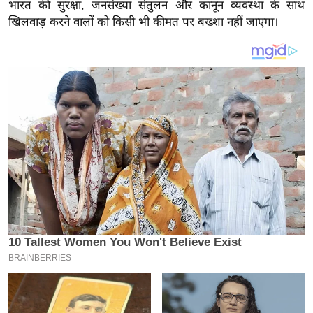
य
भारत की सुरक्षा, जनसंख्या संतुलन और कानून व्यवस्था के साथ
खिलवाड़ करने वालों को किसी भी कीमत पर बख्शा नहीं जाएगा।
ब
ज
ट
खे
ल
क्रि
के
ट
I
P
L
2
0
2
6
क्रा