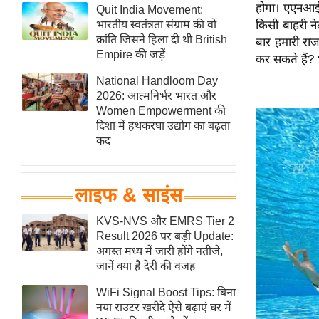
होगा। एएनआई स
हॉलीवुड
Quit India Movement:
भारतीय स्वतंत्रता संग्राम की वो
किसी बाहरी न
फिल्म समीक्षा
क्रांति जिसने हिला दी थी British
बार हमारी राज
Breaking
Empire की जड़ें
कर सकते हैं?
News
National Handloom Day
लाइफस्टाइल
2026: आत्मनिर्भर भारत और
Women Empowerment की
टेक्नॉलॉजी
दिशा में हथकरघा उद्योग का बढ़ता
ब्यूटी/फैशन
कद
घरेलू नुस्खे
पर्यटन स्थल
लाइफ & साइंस
फिटनेस मंत्रा
KVS-NVS और EMRS Tier 2
रिलेशनशिप
Result 2026 पर बड़ी Update:
राजनीति
अगस्त मध्य में जारी होंगे नतीजे,
जानें क्या है देरी की वजह
विश्लेषण
समसामयिक
WiFi Signal Boost Tips: बिना
नया राउटर खरीदे ऐसे बढ़ाएं घर में
मातृभूमि