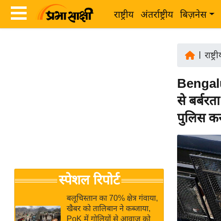
राष्ट्रीय
अंतर्राष्ट्रीय
बिज़नेस
Latest
ता
News
|
राष्ट्र
ज़ा
in
ख
Bengalur
Hindi
ब
से बर्बर
र
Hindi
पुलिस कस्
राष्ट्रीय
News
अंतर्राष्ट्रीय
Live
बिज़नेस
उद्योग
Breaking
स्पेशल रिपोर्ट
जगत
News in
विशेषज्ञ
Hindi
बलूचिस्तान का 70% क्षेत्र गंवाया,
राय
खैबर को तालिबान ने कब्जाया,
PoK में गोलियों से आवाज को