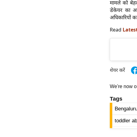
मामले को बेह
ऑडियो
डेकेयर का अ
इंफ़ोग्राफ़िक
अधिकारियों का
राज्यों से
Read
Lates
शहरों से
वेब स्टोरी
कार्टून
Short
शेयर करें
Videos
iOS App
We're now 
About us
Tags
Contact Editor
Bengaluru
Advertise
Privacy Policy
toddler a
Grievance
Redressal