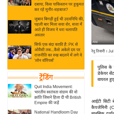
बजट
Hindi
दबाया, किस पाकिस्तान पर हुकूमत
खेल
News
कर रहे मुनीर-शहबाज?
क्रिकेट
जुबान बिगड़ी हुई थी उदयनिधि की,
Hindi
IPL
पहली बार मिला सवा शेर, सत्ता में
आते ही विजय ने धरा थलापति
Videos
2026
अवतार
क्राइम
ANI
सिर्फ एक बंदा काफ़ी है: PK से
ई-पेपर
ओवैसी तक...कैसे अकेले दम पर
रेनू तिवारी
। Jul
मिसाल बेमिसाल
राजनीति का रुख बदलने में लगे ये
'लोन वॉरियर्स'
शख्सियत
पुलिस के 
यंग इंडिया
डेकेयर से
ट्रेंडिंग
साहित्य जगत
वायरल हुए 
ऑटो वर्ल्ड
Quit India Movement:
भारतीय स्वतंत्रता संग्राम की वो
न्यूज ब्रीफ
क्रांति जिसने हिला दी थी British
आईटी सिटी बे
मनोरंजन जगत
Empire की जड़ें
कैपजेमिनी (C
बॉलीवुड
National Handloom Day
मानसिक दुर्व्