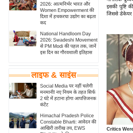
हॉलीवुड
2026: आत्मनिर्भर भारत और
इसकी पुष्टि 
Women Empowerment की
फिल्म समीक्षा
जिससे डेकेयर स
दिशा में हथकरघा उद्योग का बढ़ता
Breaking
कद
News
National Handloom Day
लाइफस्टाइल
2026: Swadeshi Movement
से PM Modi की पहल तक, जानें
टेक्नॉलॉजी
इस दिन का गौरवशाली इतिहास
ब्यूटी/फैशन
घरेलू नुस्खे
लाइफ & साइंस
पर्यटन स्थल
फिटनेस मंत्रा
Social Media पर नहीं चलेगी
मनमानी! नए नियम के तहत सिर्फ
रिलेशनशिप
2 घंटे में हटाना होगा आपत्तिजनक
राजनीति
कंटेंट
विश्लेषण
Himachal Pradesh Police
समसामयिक
Constable Bharti: आवेदन की
आखिरी तारीख तय, EWS
मातृभूमि