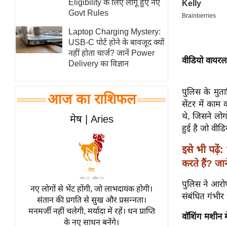
Eligibility के लिए लागू हुए नए
स्तंभ
Govt Rules
एम.
Laptop Charging Mystery:
आर.
USB-C पोर्ट होने के बावजूद क्यों
नहीं होता चार्ज? जानें Power
आई.
वीडियो वायरल
Delivery का विज्ञान
चाय पर
समीक्षा
पुलिस के मुता
आज का राशिफल
धर्म
सेंटर में का
ज्योतिष
थे, जिसने लोग
मेष | Aries
हुई है जो वीडि
प्रभु
महिमा/
इसे भी पढ़ें:
धर्मस्थल
करते हैं? ज
व्रत
पुलिस ने आरो
त्योहार
नए लोगों से भेंट होंगी, जो लाभदायक होगी।
संबंधित गंभीर
संतान की प्रगति से सुख और प्रसन्नता।
राशिफल
मनमर्जी नहीं चलेगी, मर्यादा में रहें। धन प्राप्ति
वॉशिंग मशीन मे
विशेष
के नए साधन बनेंगे।