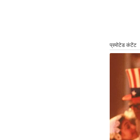
Code Of Ethics
RSS
Our Team
Expert Panel
Loksabhachunav
Android App