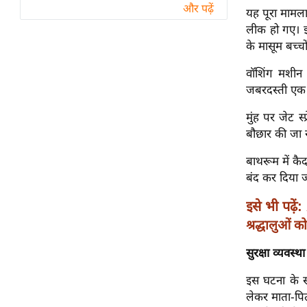
विश्लेषण
और पढ़ें
यह पूरा मामल
ट्रेंडिंग
लीक हो गए। इन
के मासूम बच्च
Q
वॉशिंग मशीन 
u
जबरदस्ती एक फ
i
c
मुंह पर जेट स्
k
बौछार की जा 
L
बाथरूम में कै
i
बंद कर दिया 
n
k
इसे भी पढ़ें:
s
श्रद्धालुओं 
विधानसभा
सुरक्षा व्यवस्
चुनाव
फोटो
इस घटना के साम
लेकर माता-पित
वीडियो