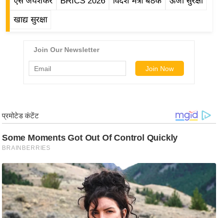
ड
एस जयशंकर
BRICS 2026
विदेश मंत्री बैठक
ऊर्जा सुरक्षा
हॉ
खाद्य सुरक्षा
ली
वु
ड
फि
ल्म
स
मी
क्षा
B
r
e
a
k
i
n