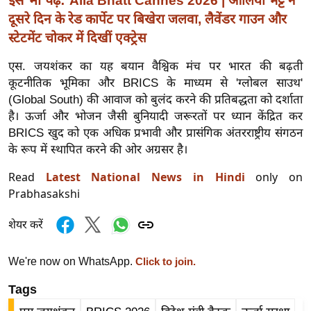
Alia Bhatt Cannes 2026 | आलिया भट्ट ने
र्ल्ड
दूसरे दिन के रेड कार्पेट पर बिखेरा जलवा, लैवेंडर गाउन और
न्यू
स्टेटमेंट चोकर में दिखीं एक्ट्रेस
ज
एस. जयशंकर का यह बयान वैश्विक मंच पर भारत की बढ़ती
ब्री
कूटनीतिक भूमिका और BRICS के माध्यम से 'ग्लोबल साउथ'
फ
(Global South) की आवाज को बुलंद करने की प्रतिबद्धता को दर्शाता
म
है। ऊर्जा और भोजन जैसी बुनियादी जरूरतों पर ध्यान केंद्रित कर
नो
BRICS खुद को एक अधिक प्रभावी और प्रासंगिक अंतरराष्ट्रीय संगठन
रं
के रूप में स्थापित करने की ओर अग्रसर है।
ज
Read
Latest National News in Hindi
only on
न
Prabhasakshi
ज
ग
शेयर करें
त
बॉ
We're now on WhatsApp.
Click to join.
ली
Tags
वु