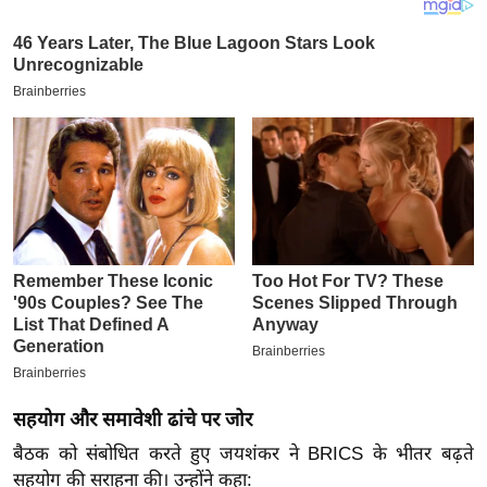
य
ब
ज
ट
खे
ल
क्रि
के
ट
I
P
L
2
0
सहयोग और समावेशी ढांचे पर जोर
2
6
बैठक को संबोधित करते हुए जयशंकर ने BRICS के भीतर बढ़ते
सहयोग की सराहना की। उन्होंने कहा:
क्रा