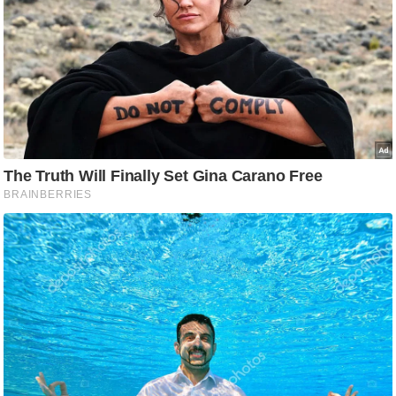
g
N
e
w
s
ला
इ
फ
स्टा
इ
ल
टे
क्नॉ
लॉ
जी
ब्यू
टी