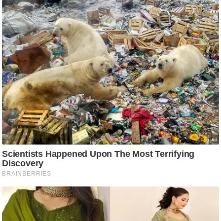
आ
र
.
आ
ई
.
चा
य
प
र
स
मी
क्षा
ध
र्म
ज्यो