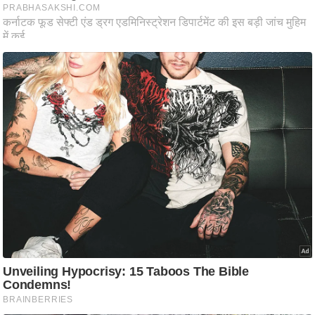
ष
ण
स
म
सा
म
यि
क
मा
तृ
भू
मि
स्तं
भ
ए
म
.