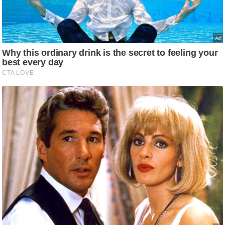
/
फै
श
न
घ
रे
लू
नु
स्खे
प
र्य
ट
न
स्थ
ल
फि