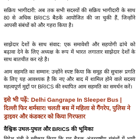
इ
सक्रिय भागीदारी: अब तक सभी सदस्यों की सक्रिय भागीदारी के साथ
म
80 से अधिक BRICS बैठकें आयोजित की जा चुकी हैं, जिन्होंने
आपसी संबंधों को और गहरा किया है।
ई
-
पे
साझेदार देशों के साथ संवाद: एक समावेशी और सहयोगी ढांचे को
प
बढ़ावा देने के लिए अध्यक्ष के रूप में भारत लगातार साझेदार देशों के
र
साथ बातचीत कर रहे है।
मि
आम सहमति का सम्मान: उन्होंने स्पष्ट किया कि समूह की सुचारू प्रगति
सा
के लिए यह आवश्यक है कि नए और बाद में शामिल होने वाले सदस्य
ल
महत्वपूर्ण मुद्दों पर BRICS की स्थापित आम सहमति का समर्थन करें।
इसे भी पढ़ें:
Delhi Gangrape In Sleeper Bus |
बे
मि
दिल्ली फिर शर्मसार! चलती बस में महिला से गैंगरेप, पुलिस ने
सा
ड्राइवर और कंडक्टर को किया गिरफ्तार
ल
वैश्विक उथल-पुथल और BRICS की भूमिका
श
विदेश मंत्री ने स्वीकार किया कि यह बैठक अंतरराष्ट्रीय संबंधों में भारी