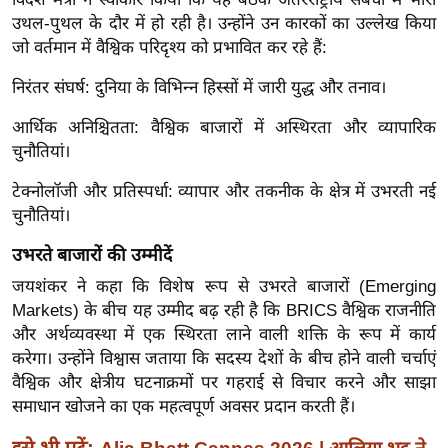
ख्सि
उथल-पुथल के दौर में हो रही है। उन्होंने उन कारकों का उल्लेख किया
य
जो वर्तमान में वैश्विक परिदृश्य को प्रभावित कर रहे हैं:
त
निरंतर संघर्ष: दुनिया के विभिन्न हिस्सों में जारी युद्ध और तनाव।
यं
ग
आर्थिक अनिश्चितता: वैश्विक बाजारों में अस्थिरता और व्यापारिक
इं
चुनौतियां।
डि
टेक्नोलॉजी और प्रतिस्पर्धा: व्यापार और तकनीक के क्षेत्र में उभरती नई
या
चुनौतियां।
सा
हि
उभरते बाजारों की उम्मीदें
त्य
जयशंकर ने कहा कि विशेष रूप से उभरते बाजारों (Emerging
ज
Markets) के बीच यह उम्मीद बढ़ रही है कि BRICS वैश्विक राजनीति
ग
और अर्थव्यवस्था में एक स्थिरता लाने वाली शक्ति के रूप में कार्य
त
करेगा। उन्होंने विश्वास जताया कि सदस्य देशों के बीच होने वाली चर्चाएं
वैश्विक और क्षेत्रीय घटनाक्रमों पर गहराई से विचार करने और साझा
ऑ
समाधान खोजने का एक महत्वपूर्ण अवसर प्रदान करती हैं।
टो
व
इसे भी पढ़ें: