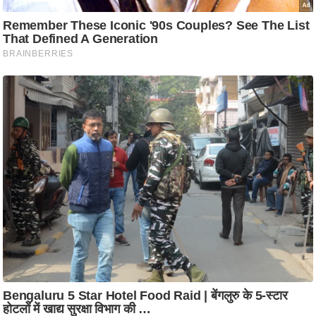
ट
ने
स
मं
त्रा
रि
ले
श
न
शि
प
रा
ज
नी
ति
वि
श्ले