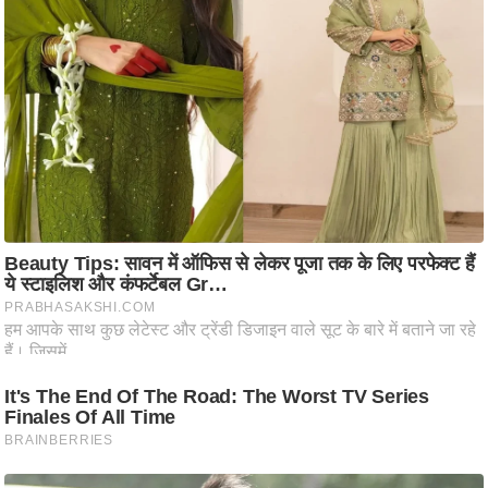
ति
ष
प्र
भु
म
हि
मा
/
ध
र्म
स्थ
ल
व्र
त
त्यो
हा
र