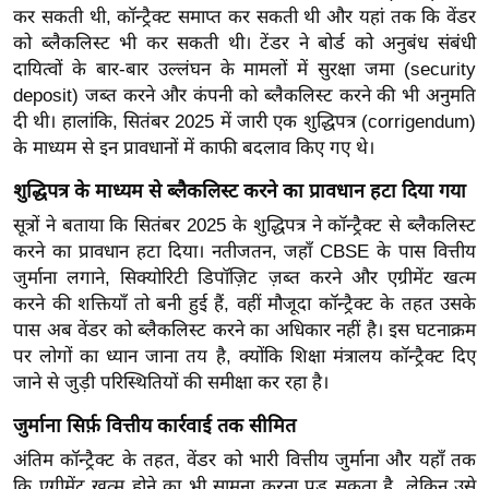
कर सकती थी, कॉन्ट्रैक्ट समाप्त कर सकती थी और यहां तक ​​कि वेंडर
र्ल्ड
को ब्लैकलिस्ट भी कर सकती थी। टेंडर ने बोर्ड को अनुबंध संबंधी
न्यू
दायित्वों के बार-बार उल्लंघन के मामलों में सुरक्षा जमा (security
ज
deposit) जब्त करने और कंपनी को ब्लैकलिस्ट करने की भी अनुमति
ब्री
दी थी।
हालांकि, सितंबर 2025 में जारी एक शुद्धिपत्र (corrigendum)
फ
के माध्यम से इन प्रावधानों में काफी बदलाव किए गए थे।
म
शुद्धिपत्र के माध्यम से ब्लैकलिस्ट करने का प्रावधान हटा दिया गया
नो
सूत्रों ने बताया कि सितंबर 2025 के शुद्धिपत्र ने कॉन्ट्रैक्ट से ब्लैकलिस्ट
रं
करने का प्रावधान हटा दिया। नतीजतन, जहाँ CBSE के पास वित्तीय
ज
जुर्माना लगाने, सिक्योरिटी डिपॉज़िट ज़ब्त करने और एग्रीमेंट खत्म
न
करने की शक्तियाँ तो बनी हुई हैं, वहीं मौजूदा कॉन्ट्रैक्ट के तहत उसके
ज
पास अब वेंडर को ब्लैकलिस्ट करने का अधिकार नहीं है।
इस घटनाक्रम
ग
पर लोगों का ध्यान जाना तय है, क्योंकि शिक्षा मंत्रालय कॉन्ट्रैक्ट दिए
त
जाने से जुड़ी परिस्थितियों की समीक्षा कर रहा है।
बॉ
जुर्माना सिर्फ़ वित्तीय कार्रवाई तक सीमित
ली
वु
अंतिम कॉन्ट्रैक्ट के तहत, वेंडर को भारी वित्तीय जुर्माना और यहाँ तक
कि एग्रीमेंट खत्म होने का भी सामना करना पड़ सकता है, लेकिन उसे