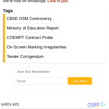
ट
We're now on WhatsApp.
Click to join.
ने
Tags
स
CBSE OSM Controversy
मं
त्रा
Ministry of Education Report
रि
COEMPT Contract Probe
ले
श
On-Screen Marking Irregularities
न
Tender Corrigendum
शि
प
रा
ज
नी
ति
वि
श्ले