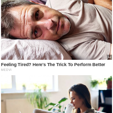
आ
र
.
आ
ई
.
चा
य
प
र
स
मी
क्षा
ध
र्म
ज्यो