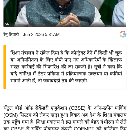
य
बि
ज़
ANI
ने
रेनू तिवारी
। Jun 2 2026 9:31AM
स
उ
शिक्षा मंत्रालय ने संकेत दिया है कि कॉन्ट्रैक्ट देने में किसी भी चूक
द्यो
या अनियमितता के लिए दोषी पाए गए अधिकारियों के खिलाफ
ग
सख्त कार्रवाई की सिफारिश की जा सकती है। सूत्रों ने कहा कि
ज
यदि समीक्षा में टेंडर प्रक्रिया में प्रक्रियात्मक उल्लंघन या कमियां
ग
सामने आती हैं, तो जवाबदेही तय की जाएगी।
त
वि
शे
सेंट्रल बोर्ड ऑफ सेकेंडरी एजुकेशन (CBSE) के ऑन-स्क्रीन मार्किंग
ष
(OSM) सिस्टम को लेकर खड़ा हुआ विवाद अब देश के शिक्षा मंत्रालय
ज्ञ
तक पहुँच गया है। शिक्षा मंत्रालय ने इस मामले को बेहद गंभीरता से लेते
रा
हुए CBSE से सर्विस प्रोवाइडर कंपनी COEMPT को कॉन्ट्रैक्ट दिए