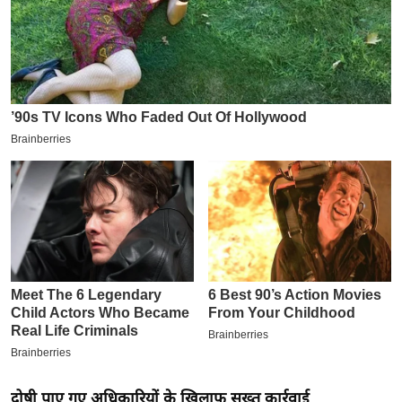
इ
म
ई
-
पे
प
र
मि
सा
ल
बे
मि
सा
ल
श
दोषी पाए गए अधिकारियों के खिलाफ सख्त कार्रवाई