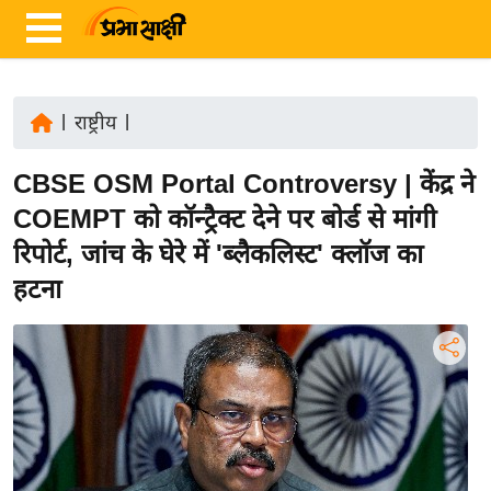
|
राष्ट्रीय
|
ता
CBSE OSM Portal Controversy | केंद्र ने
ज़ा
ख
COEMPT को कॉन्ट्रैक्ट देने पर बोर्ड से मांगी
ब
रिपोर्ट, जांच के घेरे में 'ब्लैकलिस्ट' क्लॉज का
र
हटना
रा
ष्ट्री
य
अं
त
र्रा
ष्ट्री