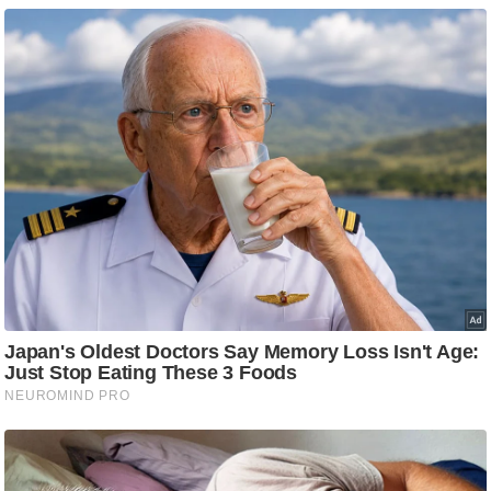
ष
ण
स
म
सा
म
यि
क
मा
तृ
भू
मि
स्तं
भ
ए
म
.