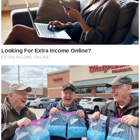
ति
ष
प्र
भु
म
हि
मा
/
ध
र्म
स्थ
ल
व्र
त
त्यो
हा
र