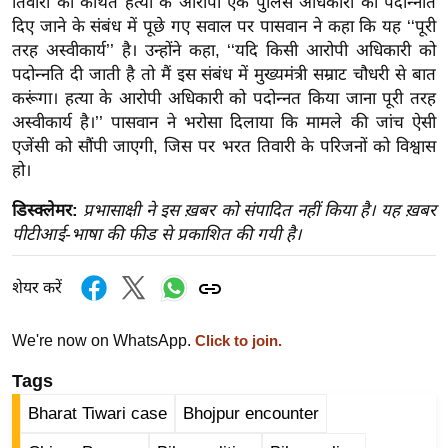
तिवारी की कथित हत्या के आरोपी एक पुलिस अधिकारी को पदोन्नति
र्ल्ड
दिए जाने के संबंध में पूछे गए सवाल पर पासवान ने कहा कि यह ‘‘पूरी
न्यू
तरह अस्वीकार्य’’ है। उन्होंने कहा, ‘‘यदि किसी आरोपी अधिकारी को
ज
पदोन्नति दी जाती है तो मैं इस संबंध में मुख्यमंत्री सम्राट चौधरी से बात
करूंगा। हत्या के आरोपी अधिकारी को पदोन्नत किया जाना पूरी तरह
ब्री
अस्वीकार्य है।’’ पासवान ने भरोसा दिलाया कि मामले की जांच ऐसी
फ
एजेंसी को सौंपी जाएगी, जिस पर भरत तिवारी के परिजनों को विश्वास
म
हो।
नो
रं
डिस्क्लेमर:
प्रभासाक्षी ने इस ख़बर को संपादित नहीं किया है। यह ख़बर
ज
पीटीआई-भाषा की फीड से प्रकाशित की गयी है।
न
ज
शेयर करें
ग
त
We're now on WhatsApp.
Click to join.
बॉ
Tags
ली
Bharat Tiwari case
Bhojpur encounter
वु