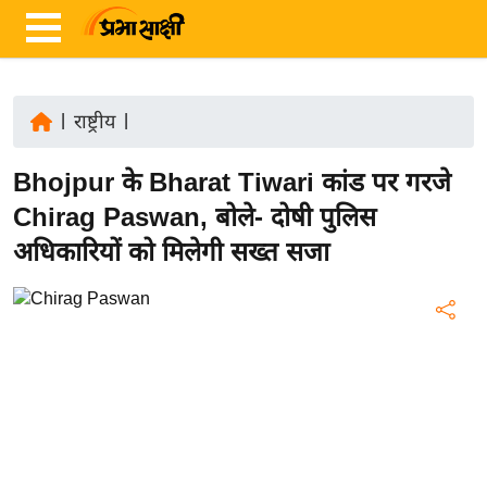
|
राष्ट्रीय
|
ता
Bhojpur के Bharat Tiwari कांड पर गरजे
ज़ा
ख
Chirag Paswan, बोले- दोषी पुलिस
ब
अधिकारियों को मिलेगी सख्त सजा
र
रा
ष्ट्री
य
अं
त
र्रा
ष्ट्री