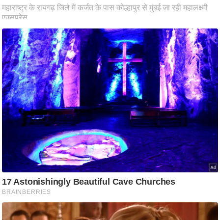
ष
ण
स
म
सा
म
यि
क
मा
तृ
भू
मि
स्तं
भ
ए
म
.