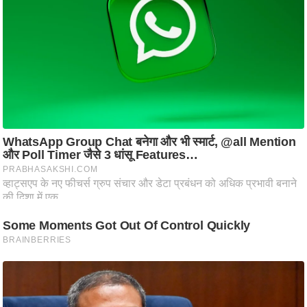
ति
ष
प्र
भु
म
हि
मा
/
ध
र्म
स्थ
ल
व्र
त
त्यो
हा
र