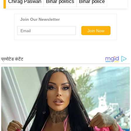
ड
Chirag Paswan
Bihar politics
Bihar police
हॉ
ली
वु
ड
फि
ल्म
स
मी
क्षा
B
r
e
a
k
i
n