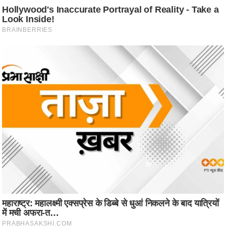
ट
ने
स
मं
त्रा
रि
ले
श
न
शि
प
रा
ज
नी
ति
वि
श्ले