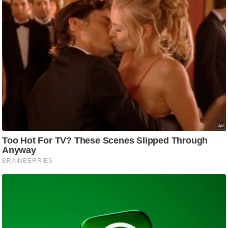
आ
र
.
आ
ई
.
चा
य
प
र
स
मी
क्षा
ध
र्म
ज्यो