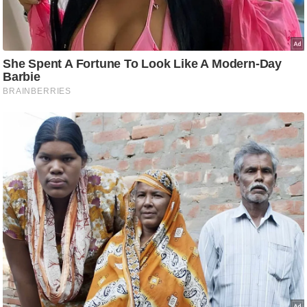
g
N
e
w
s
ला
इ
फ
स्टा
इ
ल
टे
क्नॉ
लॉ
जी
ब्यू
टी