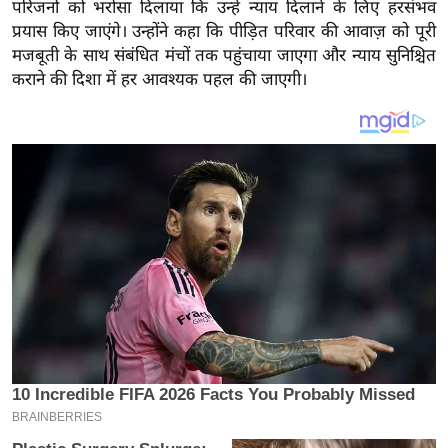
य
परिजनों को भरोसा दिलाया कि उन्हें न्याय दिलाने के लिए हरसंभव
प्रयास किए जाएंगे। उन्होंने कहा कि पीड़ित परिवार की आवाज़ को पूरी
ब
मजबूती के साथ संबंधित मंचों तक पहुंचाया जाएगा और न्याय सुनिश्चित
ज
कराने की दिशा में हर आवश्यक पहल की जाएगी।
ट
खे
ल
क्रि
के
ट
I
P
L
2
0
2
6
क्रा