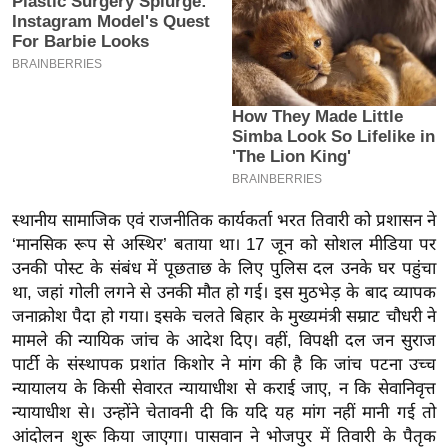
इ
म
ई
-
पे
प
र
मि
स्थानीय सामाजिक एवं राजनीतिक कार्यकर्ता भरत तिवारी को प्रशासन ने
सा
‘मानसिक रूप से अस्थिर’ बताया था। 17 जून को सोशल मीडिया पर
ल
उनकी पोस्ट के संबंध में पूछताछ के लिए पुलिस दल उनके घर पहुंचा
था, जहां गोली लगने से उनकी मौत हो गई। इस मुठभेड़ के बाद व्यापक
जनाक्रोश पैदा हो गया। इसके चलते बिहार के मुख्यमंत्री सम्राट चौधरी ने
बे
मामले की न्यायिक जांच के आदेश दिए। वहीं, विपक्षी दल जन सुराज
मि
पार्टी के संस्थापक प्रशांत किशोर ने मांग की है कि जांच पटना उच्च
सा
न्यायालय के किसी सेवारत न्यायाधीश से कराई जाए, न कि सेवानिवृत्त
ल
न्यायाधीश से। उन्होंने चेतावनी दी कि यदि यह मांग नहीं मानी गई तो
श
आंदोलन शुरू किया जाएगा। पासवान ने भोजपुर में तिवारी के पैतृक