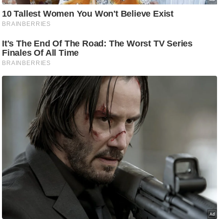
/
फै
श
न
घ
रे
लू
नु
स्खे
प
र्य
ट
न
स्थ
ल
फि