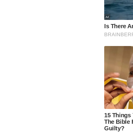
Code Of Ethics
RSS
Our Team
Expert Panel
Loksabhachunav
Android App