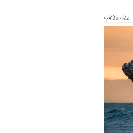
ऑडियो
इंफ़ोग्राफ़िक
राज्यों से
शहरों से
वेब स्टोरी
कार्टून
Short
Videos
iOS App
About us
Contact Editor
Advertise
Privacy Policy
Grievance
Redressal