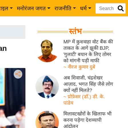
टाइल
मनोरंजन जगत
राजनीति
धर्म
स्तंभ
MP में कुशवाहा वोट बैंक की
han
ताकत के आगे झुकी BJP,
'गुलाटी' बयान के लिए तोमर
को मांगनी पड़ी माफी
~ नीरज कुमार दुबे
अब शिवाजी, चंद्रशेखर
आज़ाद, भगत सिंह जैसे लोग
क्यों नहीं मिलते?
~ प्रोफ़ेसर (डॉ.) डी. के.
पांडेय
मिलावटखोरों के खिलाफ भी
करना पड़ेगा देशव्यापी
आंदोलन