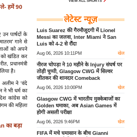
VIEW ALL SHORTS
- हमें 90
लेटेस्ट न्यूज़
Luis Suarez की गैरमौजूदगी में Lionel
उन पार्षदों के
Messi का जलवा, Inter Miami ने San
ातरम' गाने से
Luis को 4-2 से रौंदा
ेताओं को अपने
Aug 06, 2026 10:11PM
खेल
वना को खंडित कर
त, प्रधानमंत्री
नीरज चोपड़ा ने 10 महीने के Injury संघर्ष पर
 लिया है।
तोड़ी चुप्पी, Glasgow CWG में सिल्वर
जीतकर की शानदार Comeback
 अलीम ने ‘वंदे
Aug 06, 2026 10:00PM
खेल
 ने भी धर्म का
ेश कांग्रेस को
Glasgow CWG में भारतीय मुक्केबाजों का
र निगम की महिला
Golden धमाका, अब Asian Games में
होगी असली परीक्षा
Aug 06, 2026 9:46PM
खेल
n का बड़ा
FIFA में मचे घमासान के बीच Gianni