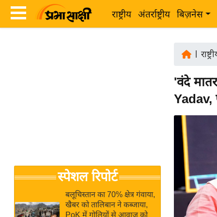
राष्ट्रीय
अंतर्राष्ट्रीय
बिज़नेस
Latest
ता
News
|
राष्ट्र
ज़ा
in
ख
'वंदे मा
Hindi
ब
Yadav, प
र
Hindi
राष्ट्रीय
News
अंतर्राष्ट्रीय
Live
बिज़नेस
उद्योग
Breaking
स्पेशल रिपोर्ट
जगत
News in
विशेषज्ञ
Hindi
बलूचिस्तान का 70% क्षेत्र गंवाया,
राय
खैबर को तालिबान ने कब्जाया,
PoK में गोलियों से आवाज को