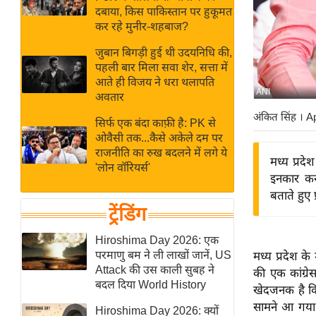
बजट
Hindi
दबाया, किस पाकिस्तान पर हुकूमत
खेल
News
कर रहे मुनीर-शहबाज?
क्रिकेट
जुबान बिगड़ी हुई थी उदयनिधि की,
Hindi
IPL
पहली बार मिला सवा शेर, सत्ता में
आते ही विजय ने धरा थलापति
Videos
2026
ANI
अवतार
क्राइम
अंकित सिंह
। A
सिर्फ एक बंदा काफ़ी है: PK से
ई-पेपर
ओवैसी तक...कैसे अकेले दम पर
मिसाल बेमिसाल
राजनीति का रुख बदलने में लगे ये
मध्य प्रदेश
'लोन वॉरियर्स'
शख्सियत
इनकार करन
यंग इंडिया
बताते हुए 
ट्रेंडिंग
साहित्य जगत
ऑटो वर्ल्ड
Hiroshima Day 2026: एक
परमाणु बम ने ली लाखों जानें, US
मध्य प्रदेश के
न्यूज ब्रीफ
Attack की उस काली सुबह ने
की एक कांग्रे
मनोरंजन जगत
बदल दिया World History
खेदजनक है कि 
बॉलीवुड
सामने आ गया है
Hiroshima Day 2026: क्यों