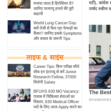
घटीं), कांग्रे
हॉलीवुड
मनाया जाता है हिरोशिमा डे?
जानिए परमाणु हमले की पूरी
पार्षद रुबीना ख
फिल्म समीक्षा
कहानी
Breaking
World Lung Cancer Day:
News
क्यों तेजी से फैल रहा फेफड़ों का
लाइफस्टाइल
कैंसर? जानिए इसके Symptoms
और बचाव के जरूरी Tips
टेक्नॉलॉजी
ब्यूटी/फैशन
घरेलू नुस्खे
लाइफ & साइंस
पर्यटन स्थल
Career Tips: बिना परीक्षा सीधे
फिटनेस मंत्रा
वॉक इन इंटरव्यू से बनें Junior
Research Fellow, 37000
रिलेशनशिप
मिलेगी Salary
राजनीति
BFUHS 630 MO Vacancy:
विश्लेषण
पंजाब में चिकित्सा सेवाओं का
समसामयिक
विस्तार, 630 Medical Officer
पदों के लिए आज Apply करने का
मातृभूमि