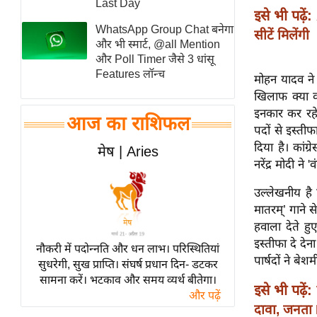
Last Day
इसे भी पढ़ें:
स्तंभ
WhatsApp Group Chat बनेगा
सीटें मिलेंगी
एम.
और भी स्मार्ट, @all Mention
आर.
और Poll Timer जैसे 3 धांसू
Features लॉन्च
आई.
मोहन यादव ने 
खिलाफ क्या क
चाय पर
इनकार कर रहे
समीक्षा
आज का राशिफल
पदों से इस्तीफ
धर्म
दिया है। कांग्
मेष | Aries
ज्योतिष
नरेंद्र मोदी न
प्रभु
उल्लेखनीय है 
महिमा/
मातरम्’ गाने 
धर्मस्थल
हवाला देते हु
व्रत
इस्तीफा दे देन
नौकरी में पदोन्नति और धन लाभ। परिस्थितियां
त्योहार
पार्षदों ने बेश
सुधरेगी, सुख प्राप्ति। संघर्ष प्रधान दिन- डटकर
सामना करें। भटकाव और समय व्यर्थ बीतेगा।
राशिफल
इसे भी पढ़ें:
और पढ़ें
विशेष
दावा, जनता