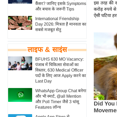
इस तरह की खर
हॉलीवुड
कैंसर? जानिए इसके Symptoms
और बचाव के जरूरी Tips
करोड़ रुपये स
फिल्म समीक्षा
ऐसी घटिया हरक
International Friendship
Breaking
Day 2026: मित्रता है मानवता का
News
सबसे मजबूत सेतु
लाइफस्टाइल
टेक्नॉलॉजी
लाइफ & साइंस
ब्यूटी/फैशन
घरेलू नुस्खे
BFUHS 630 MO Vacancy:
पंजाब में चिकित्सा सेवाओं का
पर्यटन स्थल
विस्तार, 630 Medical Officer
फिटनेस मंत्रा
पदों के लिए आज Apply करने का
Last Day
रिलेशनशिप
WhatsApp Group Chat बनेगा
राजनीति
और भी स्मार्ट, @all Mention
विश्लेषण
और Poll Timer जैसे 3 धांसू
समसामयिक
Features लॉन्च
मातृभूमि
Apple App Store से