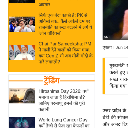
बजट
Hindi
अवतार
खेल
News
सिर्फ एक बंदा काफ़ी है: PK से
क्रिकेट
ओवैसी तक...कैसे अकेले दम पर
Hindi
IPL
राजनीति का रुख बदलने में लगे ये
'लोन वॉरियर्स'
Videos
2026
ANI
क्राइम
Chai Par Sameeksha: PM
एकता
। Jun 1
ने गाली देने वालों को किया माफ,
ई-पेपर
क्या Gen Z भी अब मोदी मोदी के
मिसाल बेमिसाल
नारे लगाएंगे?
मुख्यमंत्
शख्सियत
करते हुए इ
यंग इंडिया
ट्रेंडिंग
सख्त धाराओ
किया गया 
साहित्य जगत
Hiroshima Day 2026: क्यों
ऑटो वर्ल्ड
मनाया जाता है हिरोशिमा डे?
जानिए परमाणु हमले की पूरी
न्यूज ब्रीफ
कहानी
उत्तर प्रदेश 
मनोरंजन जगत
बेटी की सोशल 
World Lung Cancer Day:
बॉलीवुड
और अभद्र टिप्प
क्यों तेजी से फैल रहा फेफड़ों का