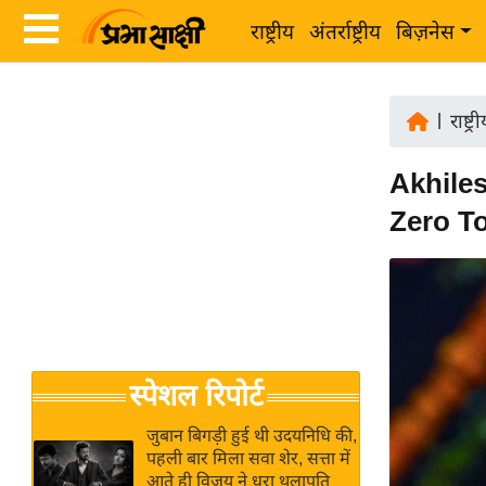
राष्ट्रीय
अंतर्राष्ट्रीय
बिज़नेस
Latest
ता
News
|
राष्ट्र
ज़ा
in
ख
Akhiles
Hindi
ब
Zero Tol
र
Hindi
राष्ट्रीय
News
अंतर्राष्ट्रीय
Live
बिज़नेस
उद्योग
Breaking
स्पेशल रिपोर्ट
जगत
News in
विशेषज्ञ
Hindi
जुबान बिगड़ी हुई थी उदयनिधि की,
राय
पहली बार मिला सवा शेर, सत्ता में
आते ही विजय ने धरा थलापति