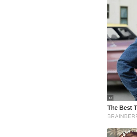
Code Of Ethics
RSS
Our Team
Expert Panel
Loksabhachunav
Android App