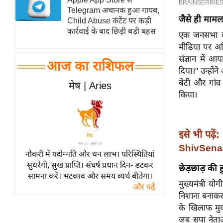
Telegram अचानक हुआ गायब,
स्तंभ
जैसे ही मामल
Child Abuse कंटेंट पर कड़ी
एम.
कार्रवाई के बाद छिड़ी बड़ी बहस
एक जनसभा को 
आर.
मीडिया पर अख
आई.
संज्ञान में आ
आज का राशिफल
चाय पर
दिया।" उन्होंन
समीक्षा
बेटी और गां
मेष | Aries
किया।
धर्म
ज्योतिष
प्रभु
इसे भी पढ़ें:
महिमा/
ShivSena 
नौकरी में पदोन्नति और धन लाभ। परिस्थितियां
धर्मस्थल
सुधरेगी, सुख प्राप्ति। संघर्ष प्रधान दिन- डटकर
छेड़छाड़ की 
व्रत
सामना करें। भटकाव और समय व्यर्थ बीतेगा।
त्योहार
मुख्यमंत्री 
और पढ़ें
निशाना बनाकर
राशिफल
के खिलाफ मुक
विशेष
जब सपा नेताओ