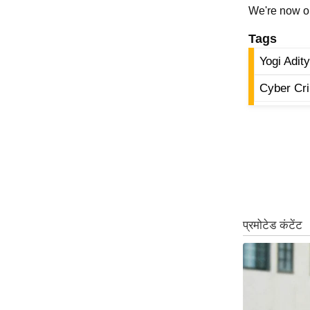
We're now 
ऑडियो
इंफ़ोग्राफ़िक
Tags
राज्यों से
Yogi Adit
शहरों से
Cyber Cr
वेब स्टोरी
कार्टून
Short
Videos
iOS App
About us
Contact Editor
Advertise
Privacy Policy
Grievance
Redressal