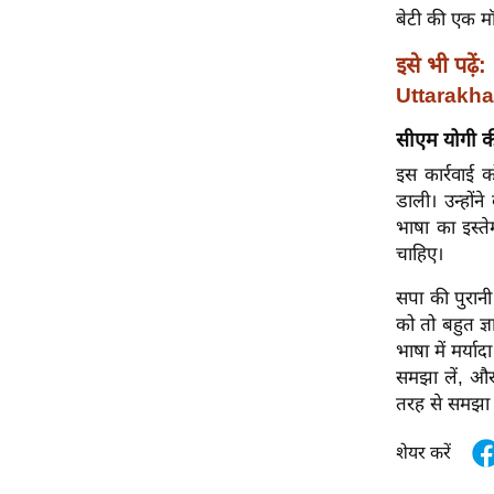
विश्लेषण
बेटी की एक मॉ
ट्रेंडिंग
इसे भी पढ़ें:
Uttarakhan
Q
u
सीएम योगी 
i
इस कार्रवाई 
c
डाली। उन्हों
k
भाषा का इस्ते
L
चाहिए।
i
n
सपा की पुरान
k
को तो बहुत ज
s
भाषा में मर्य
समझा लें, और 
विधानसभा
तरह से समझा द
चुनाव
फोटो
शेयर करें
वीडियो