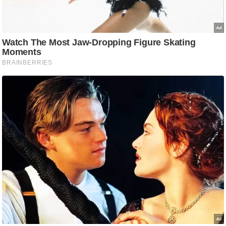
/
फै
श
न
घ
रे
लू
नु
स्खे
प
र्य
ट
न
स्थ
ल
फि