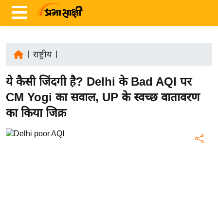
|
राष्ट्रीय
|
ता
ये कैसी जिंदगी है? Delhi के Bad AQI पर
ज़ा
ख
CM Yogi का सवाल, UP के स्वच्छ वातावरण
ब
का किया जिक्र
र
रा
ष्ट्री
य
अं
त
र्रा
ष्ट्री