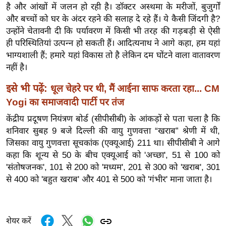
ख्सि
है और आंखों में जलन हो रही है। डॉक्टर अस्थमा के मरीजों, बुजुर्गों
य
और बच्चों को घर के अंदर रहने की सलाह दे रहे हैं। ये कैसी जिंदगी है?
त
उन्होंने चेतावनी दी कि पर्यावरण में किसी भी तरह की गड़बड़ी से ऐसी
ही परिस्थितियां उत्पन्न हो सकती हैं। आदित्यनाथ ने आगे कहा, हम यहां
यं
भाग्यशाली हैं; हमारे यहां विकास तो है लेकिन दम घोंटने वाला वातावरण
ग
नहीं है।
इं
डि
इसे भी पढ़ें:
धूल चेहरे पर थी, मैं आईना साफ करता रहा... CM
या
Yogi का समाजवादी पार्टी पर तंज
सा
केंद्रीय प्रदूषण नियंत्रण बोर्ड (सीपीसीबी) के आंकड़ों से पता चला है कि
हि
शनिवार सुबह 9 बजे दिल्ली की वायु गुणवत्ता “खराब” श्रेणी में थी,
त्य
जिसका वायु गुणवत्ता सूचकांक (एक्यूआई) 211 था। सीपीसीबी ने आगे
ज
कहा कि शून्य से 50 के बीच एक्यूआई को 'अच्छा', 51 से 100 को
ग
'संतोषजनक', 101 से 200 को 'मध्यम', 201 से 300 को 'खराब', 301
त
से 400 को 'बहुत खराब' और 401 से 500 को 'गंभीर' माना जाता है।
ऑ
टो
व
शेयर करें