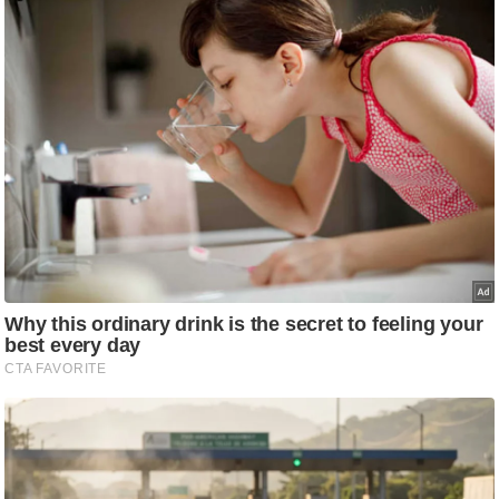
आ
र
.
आ
ई
.
चा
य
प
र
स
मी
क्षा
ध
र्म
ज्यो