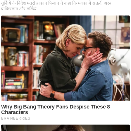
ष
ण
स
म
सा
म
यि
क
मा
तृ
भू
मि
स्तं
भ
ए
म
.