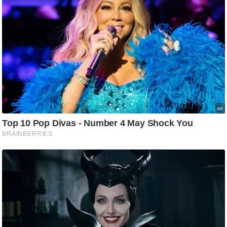
ड
हॉ
ली
वु
ड
फि
ल्म
स
मी
क्षा
B
r
e
a
k
i
n