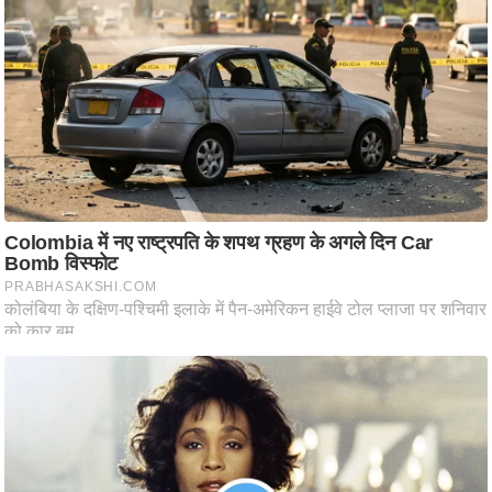
ति
ष
प्र
भु
म
हि
मा
/
ध
र्म
स्थ
ल
व्र
त
त्यो
हा
र