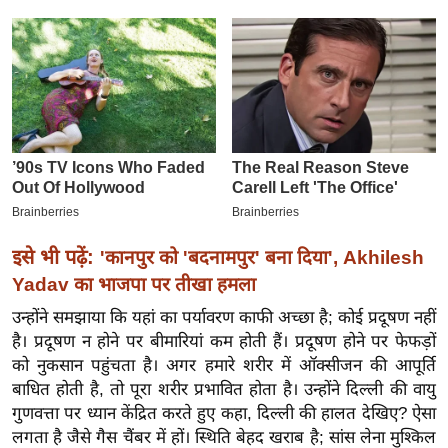
इ
म
ई
-
पे
प
र
मि
सा
इसे भी पढ़ें:
'कानपुर को 'बदनामपुर' बना दिया', Akhilesh
ल
Yadav का भाजपा पर तीखा हमला
उन्होंने समझाया कि यहां का पर्यावरण काफी अच्छा है; कोई प्रदूषण नहीं
बे
है। प्रदूषण न होने पर बीमारियां कम होती हैं। प्रदूषण होने पर फेफड़ों
मि
को नुकसान पहुंचता है। अगर हमारे शरीर में ऑक्सीजन की आपूर्ति
सा
बाधित होती है, तो पूरा शरीर प्रभावित होता है। उन्होंने दिल्ली की वायु
ल
गुणवत्ता पर ध्यान केंद्रित करते हुए कहा, दिल्ली की हालत देखिए? ऐसा
श
लगता है जैसे गैस चैंबर में हों। स्थिति बेहद खराब है; सांस लेना मुश्किल