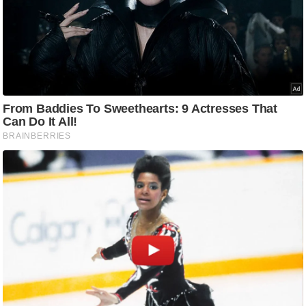
g
N
e
w
s
ला
इ
फ
स्टा
इ
ल
टे
क्नॉ
लॉ
जी
ब्यू
टी