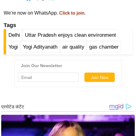
र्ल्ड
We're now on WhatsApp.
Click to join.
न्यू
ज
Tags
ब्री
Delhi
Uttar Pradesh enjoys clean environment
फ
Yogi
Yogi Adityanath
air quality
gas chamber
म
नो
रं
ज
न
ज
ग
त
बॉ
ली
वु