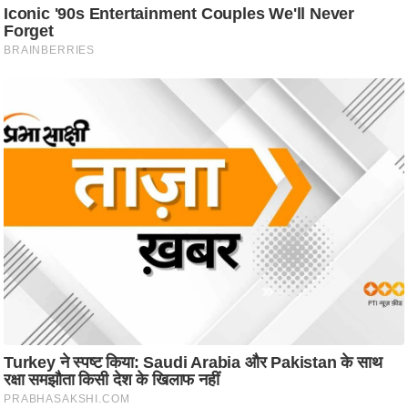
ट
ने
स
मं
त्रा
रि
ले
श
न
शि
प
रा
ज
नी
ति
वि
श्ले