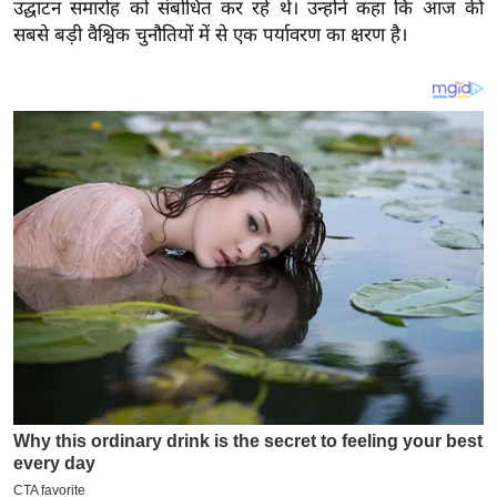
य
उद्घाटन समारोह को संबोधित कर रहे थे। उन्होंने कहा कि आज की
सबसे बड़ी वैश्विक चुनौतियों में से एक पर्यावरण का क्षरण है।
ब
ज
ट
खे
ल
क्रि
के
ट
I
P
L
2
0
2
6
क्रा