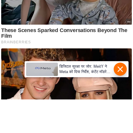
c
y
G
r
i
e
v
a
n
डिजिटल सुरक्षा पर जोर: MeitY ने
c
Meta को दिया निर्देश, कंटेंट मॉडरेशन
मजबूत करे
e
R
e
d
r
e
s