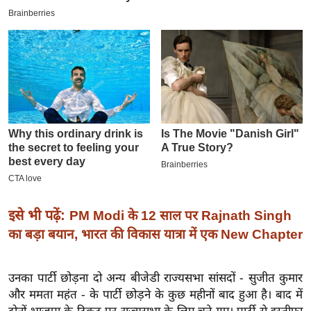
इ
म
ई
-
पे
प
र
मि
सा
ल
इसे भी पढ़ें:
PM Modi के 12 साल पर Rajnath Singh
बे
का बड़ा बयान, भारत की विकास यात्रा में एक New Chapter
मि
सा
ल
उनका पार्टी छोड़ना दो अन्य बीजेडी राज्यसभा सांसदों - सुजीत कुमार
और ममता महंत - के पार्टी छोड़ने के कुछ महीनों बाद हुआ है। बाद में
श