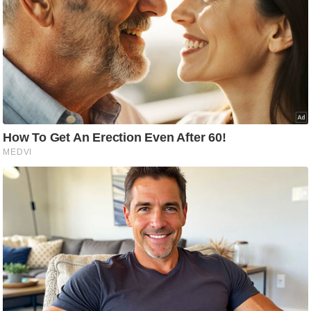
/
फै
श
न
घ
रे
लू
नु
स्खे
प
र्य
ट
न
स्थ
ल
फि