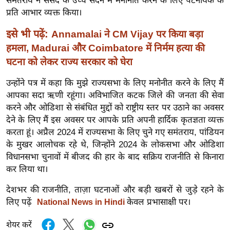
समंतराय ने संसद के उच्च सदन में मनोनीत करने के लिए पटनायक के
र्ल्ड
प्रति आभार व्यक्त किया।
न्यू
इसे भी पढ़ें:
Annamalai ने CM Vijay पर किया बड़ा
ज
हमला, Madurai और Coimbatore में निर्मम हत्या की
ब्री
घटना को लेकर राज्य सरकार को घेरा
फ
म
उन्होंने पत्र में कहा कि मुझे राज्यसभा के लिए मनोनीत करने के लिए मैं
नो
आपका सदा ऋणी रहूंगा। अविभाजित कटक जिले की जनता की सेवा
रं
करने और ओडिशा से संबंधित मुद्दों को राष्ट्रीय स्तर पर उठाने का अवसर
देने के लिए मैं इस अवसर पर आपके प्रति अपनी हार्दिक कृतज्ञता व्यक्त
ज
करता हूं। अप्रैल 2024 में राज्यसभा के लिए चुने गए समंतराय, पांडियन
न
के मुखर आलोचक रहे थे, जिन्होंने 2024 के लोकसभा और ओडिशा
ज
विधानसभा चुनावों में बीजद की हार के बाद सक्रिय राजनीति से किनारा
ग
कर लिया था।
त
बॉ
देशभर की राजनीति, ताज़ा घटनाओं और बड़ी खबरों से जुड़े रहने के
लिए पढ़ें
केवल प्रभासाक्षी पर।
National News in Hindi
ली
वु
शेयर करें