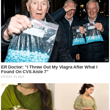
ति
ष
प्र
भु
म
हि
मा
/
ध
र्म
स्थ
ल
व्र
त
त्यो
हा
र