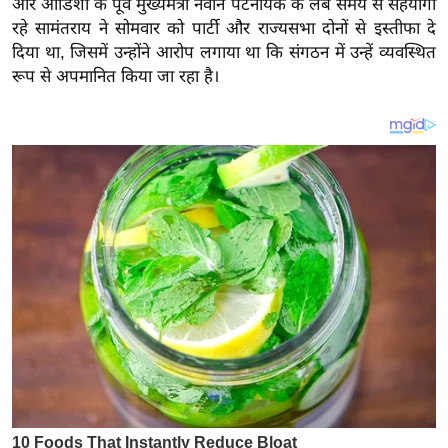
और ओडिशा के पूर्व मुख्यमंत्री नवीन पटनायक के लंबे समय से सहयोगी
य
रहे सामंतराय ने सोमवार को पार्टी और राज्यसभा दोनों से इस्तीफा दे
ब
दिया था, जिसमें उन्होंने आरोप लगाया था कि संगठन में उन्हें व्यवस्थित
ज
रूप से अपमानित किया जा रहा है।
ट
खे
ल
क्रि
के
ट
I
P
L
2
0
2
6
क्रा