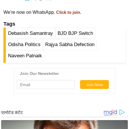
ड
हॉ
We're now on WhatsApp.
Click to join.
ली
Tags
वु
ड
Debasish Samantray
BJD BJP Switch
फि
Odisha Politics
Rajya Sabha Defection
ल्म
स
Naveen Patnaik
मी
क्षा
B
r
e
a
k
i
n