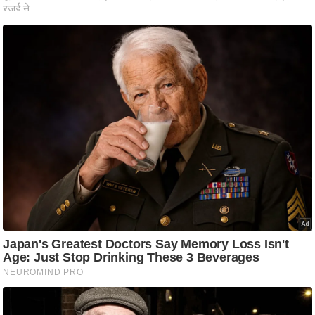
आ
र
.
आ
ई
.
चा
य
प
र
स
मी
क्षा
ध
र्म
ज्यो