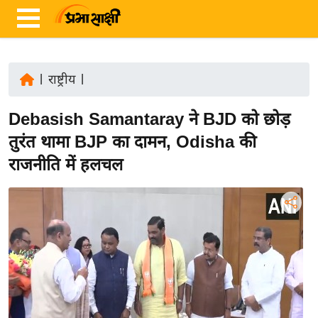
|
राष्ट्रीय
|
ता
Debasish Samantaray ने BJD को छोड़
ज़ा
ख
तुरंत थामा BJP का दामन, Odisha की
ब
राजनीति में हलचल
र
रा
ष्ट्री
य
अं
त
र्रा
ष्ट्री