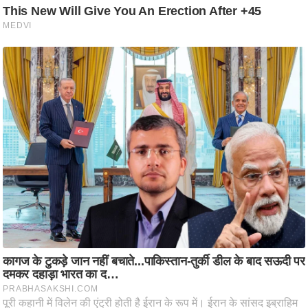
ष
ण
स
म
सा
म
यि
क
मा
तृ
भू
मि
स्तं
भ
ए
म
.