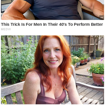
ट
ने
स
मं
त्रा
रि
ले
श
न
शि
प
रा
ज
नी
ति
वि
श्ले