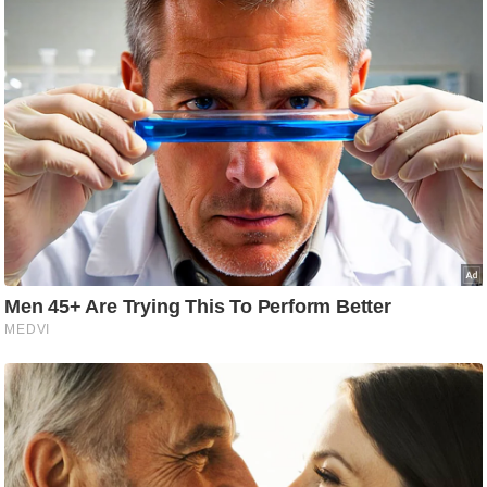
g
N
e
w
s
ला
इ
फ
स्टा
इ
ल
टे
क्नॉ
लॉ
जी
ब्यू
टी