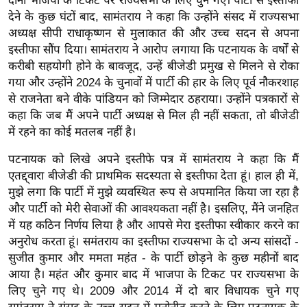
दोनों भाजपा के टिकट पर राज्यसभा के लिए चुने गए। पार्टी से इस्तीफा
ख्सि
देने के कुछ घंटों बाद, सामंतराय ने कहा कि उन्होंने संसद में राज्यसभा
य
अध्यक्ष सीपी राधाकृष्णन से मुलाकात की और उच्च सदन से अपना
त
इस्तीफा सौंप दिया। सामंतराय ने आरोप लगाया कि पटनायक के वर्षों से
यं
करीबी सहयोगी होने के बावजूद, उन्हें बीजेडी प्रमुख से मिलने से रोका
ग
गया और उन्होंने 2024 के चुनावों में पार्टी की हार के लिए पूर्व नौकरशाह
इं
से राजनेता बने वीके पांडियन को जिम्मेदार ठहराया। उन्होंने पत्रकारों से
डि
कहा कि जब मैं अपने पार्टी अध्यक्ष से मिल ही नहीं सकता, तो बीजेडी
में रहने का कोई मतलब नहीं है।
या
सा
पटनायक को लिखे अपने इस्तीफे पत्र में सामंतराय ने कहा कि मैं
हि
एतद्द्वारा बीजेडी की प्राथमिक सदस्यता से इस्तीफा देता हूं। हाल ही में,
त्य
मुझे लगा कि पार्टी में मुझे व्यवस्थित रूप से अपमानित किया जा रहा है
ज
और पार्टी को मेरी सेवाओं की आवश्यकता नहीं है। इसलिए, मैंने जनहित
में यह कठिन निर्णय लिया है और आपसे मेरा इस्तीफा स्वीकार करने का
ग
अनुरोध करता हूं। समंतराय का इस्तीफा राज्यसभा के दो अन्य सांसदों -
त
सुजीत कुमार और ममता महंत - के पार्टी छोड़ने के कुछ महीनों बाद
ऑ
आया है। महंत और कुमार बाद में भाजपा के टिकट पर राज्यसभा के
टो
लिए चुने गए थे। 2009 और 2014 में दो बार विधायक चुने गए
व