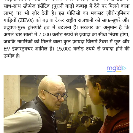
य
साथ-साथ स्क्रैपेज इंसेंटिव (पुरानी गाड़ी कबाड़ में देने पर मिलने वाला
ब
लाभ) पर भी ज़ोर देती है। इस पॉलिसी का मकसद ज़ीरो-एमिशन
ज
गाड़ियों (ZEVs) को बढ़ावा देकर राष्ट्रीय राजधानी को साफ़-सुथरे और
ट
प्रदूषण-मुक्त ट्रांसपोर्ट हब में बदलना है। सरकार का अनुमान है कि
अगले चार सालों में 7,000 करोड़ रुपये से ज़्यादा का सीधा निवेश होगा,
खे
जबकि नागरिकों को मिलने वाला कुल फ़ायदा जिसमें टैक्स में छूट और
ल
EV इंफ्रास्ट्रक्चर शामिल हैं। 15,000 करोड़ रुपये से ज़्यादा होने की
क्रि
उम्मीद है।
के
ट
I
P
L
2
0
2
6
क्रा