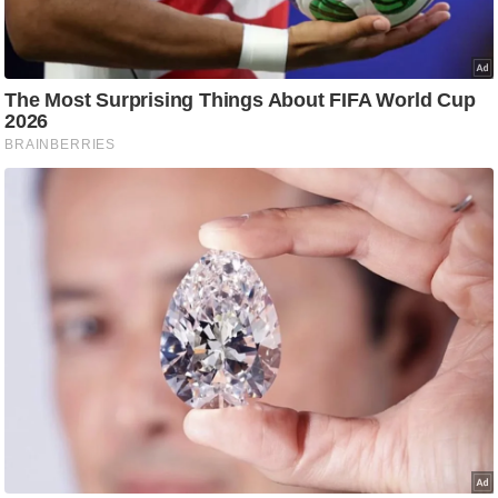
आ
र
.
आ
ई
.
चा
य
प
र
स
मी
क्षा
ध
र्म
ज्यो