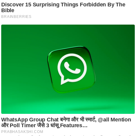
ति
ष
प्र
भु
म
हि
मा
/
ध
र्म
स्थ
ल
व्र
त
त्यो
हा
र