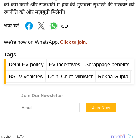
ड
को कम करने और राजधानी में हवा की गुणवत्ता सुधारने की सरकार की
हॉ
रणनीति को और मज़बूती मिलेगी।
ली
वु
शेयर करें
ड
We're now on WhatsApp.
Click to join.
फि
ल्म
Tags
स
Delhi EV policy
EV incentives
Scrappage benefits
मी
क्षा
BS-IV vehicles
Delhi Chief Minister
Rekha Gupta
B
r
e
a
k
i
n