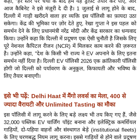
कहा, "हर स्तर पर चर्चा के बाद हम यह ड्राफ़्ट तैयार कर पाए, और
र्ल्ड
आज कैबिनेट ने इसे मंज़ूरी दे दी है। 1 जुलाई से लागू होने के बाद,
न्यू
दिल्ली में गाड़ी खरीदने वाला हर व्यक्ति इस पॉलिसी का फ़ायदा उठा
ज
सकेगा। केंद्र की भूमिका पर ज़ोर देते हुए, रेखा गुप्ता ने इस पहल को
ब्री
समर्थन देने के लिए प्रधानमंत्री नरेंद्र मोदी और केंद्र सरकार का धन्यवाद
किया। उन्होंने कहा कि दिल्ली में प्रदूषण एक ऐसी चुनौती है जिसके लिए
फ
पूरे नेशनल कैपिटल रीजन (NCR) में मिलकर काम करने की ज़रूरत
म
है। उन्होंने कहा, "देश के किसी भी राज्य ने EV अपनाने के लिए इतना
नो
समर्थन नहीं दिया है। दिल्ली EV पॉलिसी 2026 एक क्रांतिकारी पॉलिसी
रं
होगी जो दिल्ली को पर्यावरण के अनुकूल, किफायती और भविष्य के
ज
लिए तैयार बनाएगी।
न
ज
इसे भी पढ़ें:
Delhi Haat में मैंगो लवर्स का मेला, 400 से
ग
ज्यादा वैरायटी और Unlimited Tasting का मौका
त
इस पॉलिसी में लागू करने के लिए बड़े लक्ष्य भी तय किए गए हैं, जैसे
बॉ
32,000 पब्लिक EV चार्जिंग पॉइंट बनाना और इलेक्ट्रिक कमर्शियल
ली
गाड़ियों, दो-पहिया वाहनों और संस्थागत बेड़े (institutional fleets)
वु
के लिए चरणबद्ध नियम लागू करना। इससे गाड़ियों से होने वाले प्रदूषण