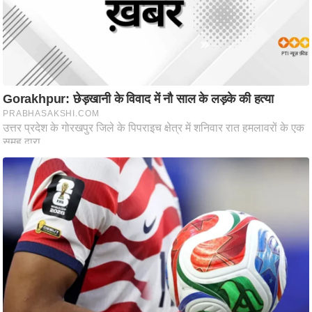
ष
ण
स
म
सा
म
यि
क
मा
तृ
भू
मि
स्तं
भ
ए
म
.