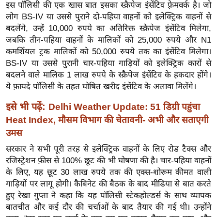
ख्सि
इस पॉलिसी की एक खास बात इसका स्क्रैपेज इंसेंटिव फ़्रेमवर्क है। जो
य
लोग BS-IV या उससे पुराने दो-पहिया वाहनों को इलेक्ट्रिक वाहनों से
बदलेंगे, उन्हें 10,000 रुपये का अतिरिक्त स्क्रैपेज इंसेंटिव मिलेगा,
त
जबकि तीन-पहिया वाहनों के मालिकों को 25,000 रुपये और N1
यं
कमर्शियल ट्रक मालिकों को 50,000 रुपये तक का इंसेंटिव मिलेगा।
ग
BS-IV या उससे पुरानी चार-पहिया गाड़ियों को इलेक्ट्रिक कारों से
इं
बदलने वाले मालिक 1 लाख रुपये के स्क्रैपेज इंसेंटिव के हकदार होंगे।
डि
ये फ़ायदे पॉलिसी के तहत घोषित खरीद इंसेंटिव के अलावा मिलेंगे।
या
इसे भी पढ़ें:
Delhi Weather Update: 51 डिग्री पहुंचा
सा
Heat Index, मौसम विभाग की चेतावनी- अभी और सताएगी
हि
उमस
त्य
ज
सरकार ने सभी पूरी तरह से इलेक्ट्रिक वाहनों के लिए रोड टैक्स और
ग
रजिस्ट्रेशन फ़ीस से 100% छूट की भी घोषणा की है। चार-पहिया वाहनों
त
के लिए, यह छूट 30 लाख रुपये तक की एक्स-शोरूम कीमत वाली
गाड़ियों पर लागू होगी। कैबिनेट की बैठक के बाद मीडिया से बात करते
ऑ
हुए रेखा गुप्ता ने कहा कि यह पॉलिसी स्टेकहोल्डर्स के साथ व्यापक
टो
बातचीत और कई दौर की चर्चाओं के बाद तैयार की गई थी। उन्होंने
व