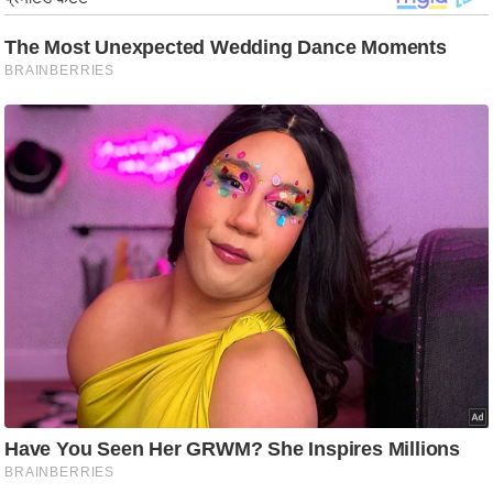
g
N
e
w
s
ला
इ
फ
स्टा
इ
ल
टे
क्नॉ
लॉ
जी
ब्यू
टी