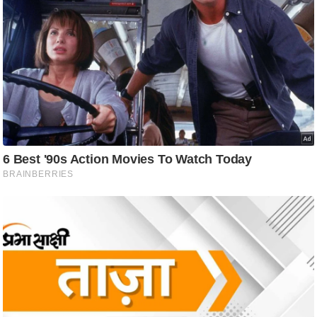
ट
ने
स
मं
त्रा
रि
ले
श
न
शि
प
रा
ज
नी
ति
वि
श्ले