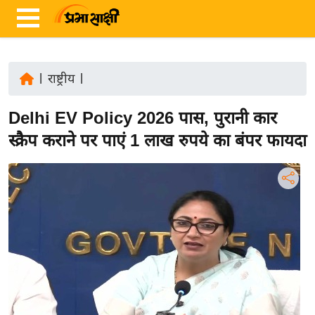
|
राष्ट्रीय
|
ता
Delhi EV Policy 2026 पास, पुरानी कार
ज़ा
ख
स्क्रैप कराने पर पाएं 1 लाख रुपये का बंपर फायदा
ब
र
रा
ष्ट्री
य
अं
त
र्रा
ष्ट्री