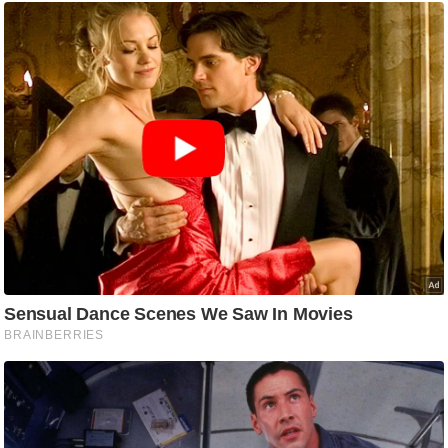
/
फै
श
न
घ
रे
लू
नु
स्खे
प
र्य
ट
न
स्थ
ल
फि