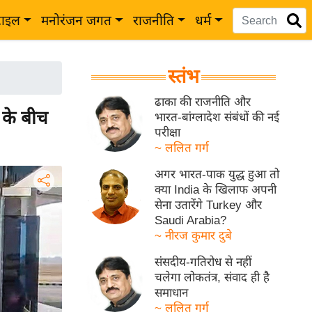
टाइल
मनोरंजन जगत
राजनीति
धर्म
स्तंभ
ढाका की राजनीति और
के बीच
भारत-बांग्लादेश संबंधों की नई
परीक्षा
~ ललित गर्ग
अगर भारत-पाक युद्ध हुआ तो
क्या India के खिलाफ अपनी
सेना उतारेंगे Turkey और
Saudi Arabia?
~ नीरज कुमार दुबे
संसदीय-गतिरोध से नहीं
चलेगा लोकतंत्र, संवाद ही है
समाधान
~ ललित गर्ग