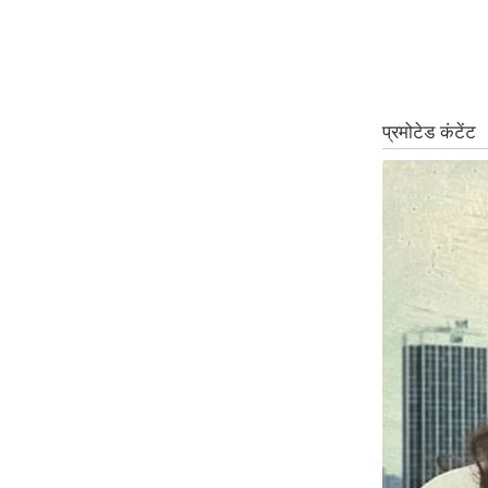
ऑडियो
इंफ़ोग्राफ़िक
राज्यों से
शहरों से
वेब स्टोरी
कार्टून
Short
Videos
iOS App
About us
Contact Editor
Advertise
Privacy Policy
Grievance
Redressal