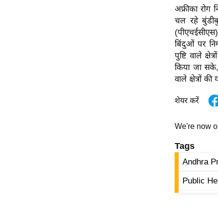
विश्लेषण
अफ्रीका रोग नि
ट्रेंडिंग
चल रहे बुंडीब
(पीएचईसीएस)
बिंदुओं पर नि
Q
पुष्टि वाले क
u
किया जा सके,
i
वाले क्षेत्रों 
c
k
शेयर करें
L
i
We're now 
n
k
Tags
s
Andhra P
विधानसभा
Public H
चुनाव
फोटो
वीडियो