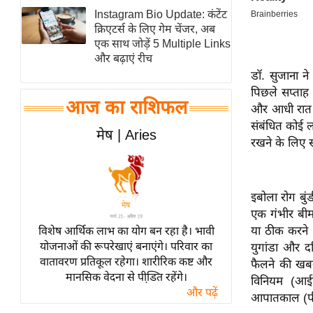
Instagram Bio Update: कंटेंट
स्तंभ
क्रिएटर्स के लिए गेम चेंजर, अब
एम.
एक साथ जोड़ें 5 Multiple Links
आर.
और बढ़ाएं रीच
डॉ. सुजाना ने
आई.
पिछले सप्ताह ग
चाय पर
आज का राशिफल
और आधी रात क
समीक्षा
संबंधित कोई ल
मेष | Aries
धर्म
रखने के लिए स
ज्योतिष
प्रभु
इबोला रोग बुंड
महिमा/
एक गंभीर बीमार
धर्मस्थल
या ठीक करने क
विशेष आर्थिक लाभ का योग बन रहा है। भावी
व्रत
योजनाओं की रूपरेखाएं बनाएंगे। परिवार का
युगांडा और दक
त्योहार
वातावरण प्रतिकूल रहेगा। शारीरिक कष्ट और
फैलने की खबरों
मानसिक वेदना से पीडि़त रहेंगे।
राशिफल
विनियम (आईएच
और पढ़ें
आपातकाल (प
विशेष