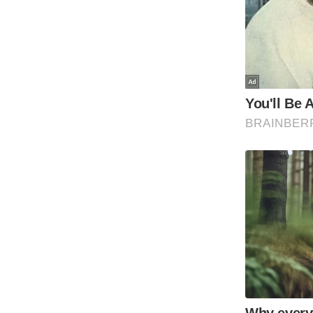
Code Of Ethics
RSS
Our Team
Expert Panel
Loksabhachunav
Android App