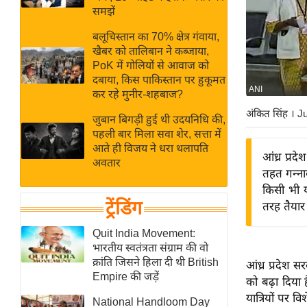
बजट
Hindi
समझें
खेल
News
बलूचिस्तान का 70% क्षेत्र गंवाया,
क्रिकेट
खैबर को तालिबान ने कब्जाया,
Hindi
IPL
PoK में गोलियों से आवाज को
दबाया, किस पाकिस्तान पर हुकूमत
Videos
2026
ANI
कर रहे मुनीर-शहबाज?
क्राइम
अंकित सिंह
। J
जुबान बिगड़ी हुई थी उदयनिधि की,
ई-पेपर
पहली बार मिला सवा शेर, सत्ता में
मिसाल बेमिसाल
आते ही विजय ने धरा थलापति
आंध्र प्र
अवतार
शख्सियत
तहत गन्नाव
यंग इंडिया
किसी भी या
ट्रेंडिंग
तरह तैयार ह
साहित्य जगत
ऑटो वर्ल्ड
Quit India Movement:
भारतीय स्वतंत्रता संग्राम की वो
न्यूज ब्रीफ
क्रांति जिसने हिला दी थी British
आंध्र प्रदेश 
मनोरंजन जगत
Empire की जड़ें
को बढ़ा दिया
बॉलीवुड
यात्रियों पर 
National Handloom Day