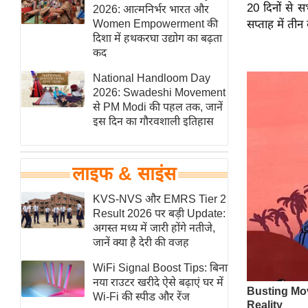
20 दिनों से सभी
हॉलीवुड
2026: आत्मनिर्भर भारत और
Women Empowerment की
सप्ताह में तीन
फिल्म समीक्षा
दिशा में हथकरघा उद्योग का बढ़ता
Breaking
कद
News
National Handloom Day
लाइफस्टाइल
2026: Swadeshi Movement
से PM Modi की पहल तक, जानें
टेक्नॉलॉजी
इस दिन का गौरवशाली इतिहास
ब्यूटी/फैशन
घरेलू नुस्खे
लाइफ & साइंस
पर्यटन स्थल
फिटनेस मंत्रा
KVS-NVS और EMRS Tier 2
Result 2026 पर बड़ी Update:
रिलेशनशिप
अगस्त मध्य में जारी होंगे नतीजे,
राजनीति
जानें क्या है देरी की वजह
विश्लेषण
WiFi Signal Boost Tips: बिना
समसामयिक
नया राउटर खरीदे ऐसे बढ़ाएं घर में
Wi-Fi की स्पीड और रेंज
मातृभूमि