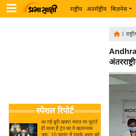
राष्ट्रीय
अंतर्राष्ट्रीय
बिज़नेस
Latest
ता
News
|
राष्ट्र
ज़ा
in
ख
Andhra 
Hindi
ब
अंतरराष्ट्र
र
Hindi
राष्ट्रीय
News
अंतर्राष्ट्रीय
Live
बिज़नेस
उद्योग
Breaking
स्पेशल रिपोर्ट
जगत
News in
विशेषज्ञ
Hindi
आ गई बुरी खबर! भारत पर फूटने
राय
ही वाला है ट्रंप का ये खतरनाक
'बम', 10 प्वाइंट में इसके असर को