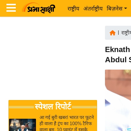
राष्ट्रीय
अंतर्राष्ट्रीय
बिज़नेस
Latest
ता
News
|
राष्ट्र
ज़ा
in
ख
Eknath 
Hindi
ब
Abdul S
र
Hindi
राष्ट्रीय
News
अंतर्राष्ट्रीय
Live
बिज़नेस
उद्योग
Breaking
स्पेशल रिपोर्ट
जगत
News in
विशेषज्ञ
Hindi
आ गई बुरी खबर! भारत पर फूटने
राय
ही वाला है ट्रंप का 100% टैरिफ
वाला बम, 10 प्वाइंट में इसके