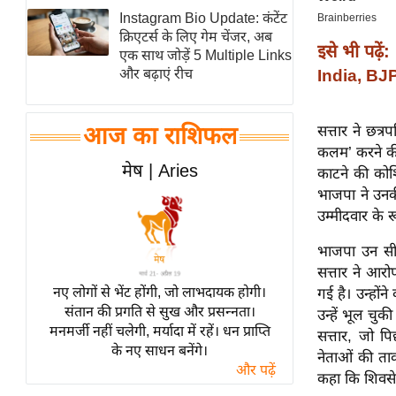
Instagram Bio Update: कंटेंट
स्तंभ
क्रिएटर्स के लिए गेम चेंजर, अब
इसे भी पढ़ें:
एम.
एक साथ जोड़ें 5 Multiple Links
आर.
India, BJP
और बढ़ाएं रीच
आई.
चाय पर
सत्तार ने छत्
आज का राशिफल
समीक्षा
कलम’ करने की
मेष | Aries
काटने की कोश
धर्म
भाजपा ने उनक
ज्योतिष
उम्मीदवार के 
प्रभु
भाजपा उन सीट
महिमा/
सत्तार ने आर
धर्मस्थल
नए लोगों से भेंट होंगी, जो लाभदायक होगी।
गई है। उन्होंन
व्रत
संतान की प्रगति से सुख और प्रसन्नता।
उन्हें भूल चुक
त्योहार
मनमर्जी नहीं चलेगी, मर्यादा में रहें। धन प्राप्ति
सत्तार, जो प
के नए साधन बनेंगे।
राशिफल
नेताओं की ता
और पढ़ें
कहा कि शिवसेन
विशेष