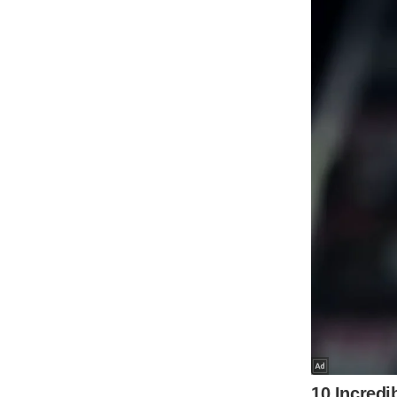
Code Of Ethics
RSS
Our Team
Expert Panel
Loksabhachunav
Android App