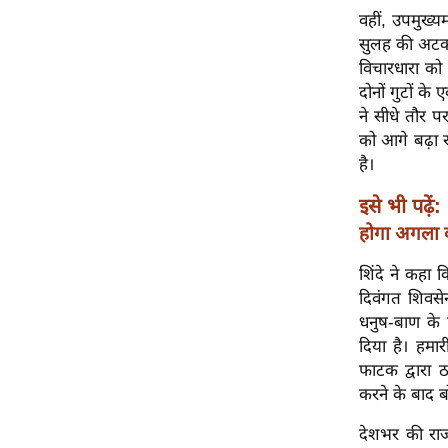
विश्लेषण
वहीं, उपमुख्यम
ट्रेंडिंग
सुलह की अटकल
विचारधारा को 
दोनों गुटों क
Q
ने सीधे तौर प
u
को आगे बढ़ा र
i
है।
c
k
इसे भी पढ़ें:
L
होगा अगला
i
n
शिंदे ने कहा
k
दिवंगत शिवसेन
s
धनुष-बाण के 
दिया है। हमारी
विधानसभा
फाटक द्वारा ठ
चुनाव
करने के बाद ब
फोटो
देशभर की राज
वीडियो