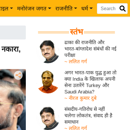
टाइल
मनोरंजन जगत
राजनीति
धर्म
स्तंभ
ढाका की राजनीति और
नकारा,
भारत-बांग्लादेश संबंधों की नई
परीक्षा
~ ललित गर्ग
अगर भारत-पाक युद्ध हुआ तो
क्या India के खिलाफ अपनी
सेना उतारेंगे Turkey और
Saudi Arabia?
~ नीरज कुमार दुबे
संसदीय-गतिरोध से नहीं
चलेगा लोकतंत्र, संवाद ही है
समाधान
~ ललित गर्ग