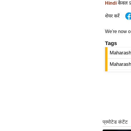
केवल प्
Hindi
ऑडियो
इंफ़ोग्राफ़िक
शेयर करें
राज्यों से
We're now 
शहरों से
वेब स्टोरी
Tags
कार्टून
Maharasht
Short
Maharasht
Videos
iOS App
About us
Contact Editor
Advertise
Privacy Policy
Grievance
Redressal