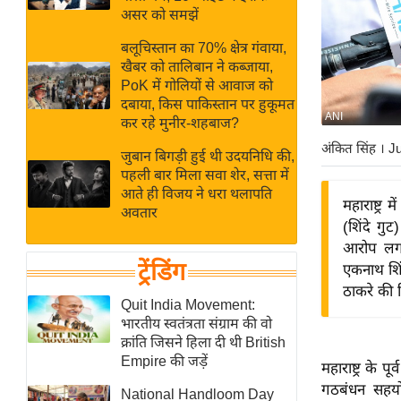
बजट
Hindi
असर को समझें
खेल
News
बलूचिस्तान का 70% क्षेत्र गंवाया,
क्रिकेट
खैबर को तालिबान ने कब्जाया,
Hindi
IPL
PoK में गोलियों से आवाज को
दबाया, किस पाकिस्तान पर हुकूमत
Videos
2026
ANI
कर रहे मुनीर-शहबाज?
क्राइम
अंकित सिंह
। J
जुबान बिगड़ी हुई थी उदयनिधि की,
ई-पेपर
पहली बार मिला सवा शेर, सत्ता में
मिसाल बेमिसाल
आते ही विजय ने धरा थलापति
महाराष्ट्र
अवतार
शख्सियत
(शिंदे गु
यंग इंडिया
आरोप लगाय
ट्रेंडिंग
एकनाथ शिं
साहित्य जगत
ठाकरे की 
ऑटो वर्ल्ड
Quit India Movement:
भारतीय स्वतंत्रता संग्राम की वो
न्यूज ब्रीफ
क्रांति जिसने हिला दी थी British
मनोरंजन जगत
Empire की जड़ें
महाराष्ट्र के प
बॉलीवुड
गठबंधन सहयो
National Handloom Day