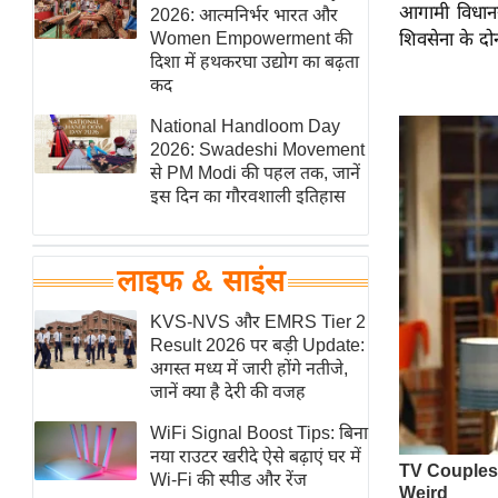
आगामी विधानसभ
हॉलीवुड
2026: आत्मनिर्भर भारत और
Women Empowerment की
शिवसेना के दोन
फिल्म समीक्षा
दिशा में हथकरघा उद्योग का बढ़ता
Breaking
कद
News
National Handloom Day
लाइफस्टाइल
2026: Swadeshi Movement
से PM Modi की पहल तक, जानें
टेक्नॉलॉजी
इस दिन का गौरवशाली इतिहास
ब्यूटी/फैशन
घरेलू नुस्खे
लाइफ & साइंस
पर्यटन स्थल
फिटनेस मंत्रा
KVS-NVS और EMRS Tier 2
Result 2026 पर बड़ी Update:
रिलेशनशिप
अगस्त मध्य में जारी होंगे नतीजे,
राजनीति
जानें क्या है देरी की वजह
विश्लेषण
WiFi Signal Boost Tips: बिना
समसामयिक
नया राउटर खरीदे ऐसे बढ़ाएं घर में
Wi-Fi की स्पीड और रेंज
मातृभूमि