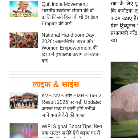
रक्षा के लिए 
हॉलीवुड
Quit India Movement:
भारतीय स्वतंत्रता संग्राम की वो
कि कर्नाटक द्व
फिल्म समीक्षा
क्रांति जिसने हिला दी थी British
कदम उठाए हैं।
Breaking
Empire की जड़ें
ग्रीन ट्रिब्य
News
प्रधानमंत्री न
National Handloom Day
था।
लाइफस्टाइल
2026: आत्मनिर्भर भारत और
Women Empowerment की
टेक्नॉलॉजी
दिशा में हथकरघा उद्योग का बढ़ता
ब्यूटी/फैशन
कद
घरेलू नुस्खे
पर्यटन स्थल
लाइफ & साइंस
फिटनेस मंत्रा
KVS-NVS और EMRS Tier 2
रिलेशनशिप
Result 2026 पर बड़ी Update:
राजनीति
अगस्त मध्य में जारी होंगे नतीजे,
जानें क्या है देरी की वजह
विश्लेषण
समसामयिक
WiFi Signal Boost Tips: बिना
नया राउटर खरीदे ऐसे बढ़ाएं घर में
मातृभूमि