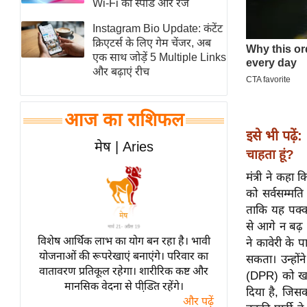
Wi-Fi की स्पीड और रेंज
स्तंभ
Instagram Bio Update: कंटेंट
एम.
क्रिएटर्स के लिए गेम चेंजर, अब
आर.
एक साथ जोड़ें 5 Multiple Links
और बढ़ाएं रीच
आई.
चाय पर
समीक्षा
आज का राशिफल
इसे भी पढ़ें:
धर्म
मेष | Aries
चाहता हूं?
ज्योतिष
मंत्री ने कहा
प्रभु
को सर्वसम्मति
महिमा/
ताकि यह पक्का
धर्मस्थल
से आगे न बढ़ 
व्रत
विशेष आर्थिक लाभ का योग बन रहा है। भावी
ने कावेरी के 
त्योहार
योजनाओं की रूपरेखाएं बनाएंगे। परिवार का
सकता। उन्होंन
वातावरण प्रतिकूल रहेगा। शारीरिक कष्ट और
राशिफल
(DPR) को खार
मानसिक वेदना से पीडि़त रहेंगे।
दिया है, जिसक
विशेष
और पढ़ें