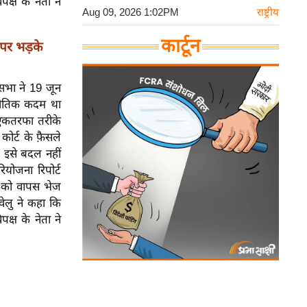
क्ष के नेता ने
Aug 09, 2026 1:02PM
राष्ट्रीय
कार्टून
 पर भड़के
नसभा ने 19 जून
रणनीतिक कदम था
र एकतरफा तरीके
ोर्ट के फ़ैसले
ल इसे बदल नहीं
ियोजना रिपोर्ट
ग को वापस भेज
वेलु ने कहा कि
क्ष के नेता ने