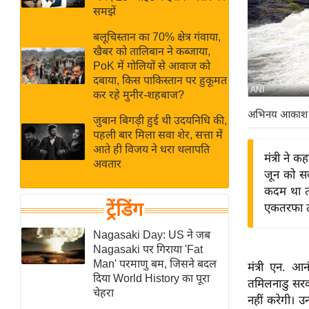
बजट
Hindi
समझें
खेल
News
बलूचिस्तान का 70% क्षेत्र गंवाया,
क्रिकेट
खैबर को तालिबान ने कब्जाया,
Hindi
IPL
PoK में गोलियों से आवाज को
दबाया, किस पाकिस्तान पर हुकूमत
Videos
2026
ANI
कर रहे मुनीर-शहबाज?
क्राइम
अभिनय आकाश
जुबान बिगड़ी हुई थी उदयनिधि की,
ई-पेपर
पहली बार मिला सवा शेर, सत्ता में
मिसाल बेमिसाल
आते ही विजय ने धरा थलापति
मंत्री ने 
अवतार
शख्सियत
जून को सर
यंग इंडिया
कदम था ता
ट्रेंडिंग
एकतरफा तर
साहित्य जगत
ऑटो वर्ल्ड
Nagasaki Day: US ने जब
Nagasaki पर गिराया 'Fat
न्यूज ब्रीफ
Man' परमाणु बम, जिसने बदल
मंत्री एन. आन
मनोरंजन जगत
दिया World History का पूरा
तमिलनाडु सरक
चेहरा
बॉलीवुड
नहीं करेगी। 