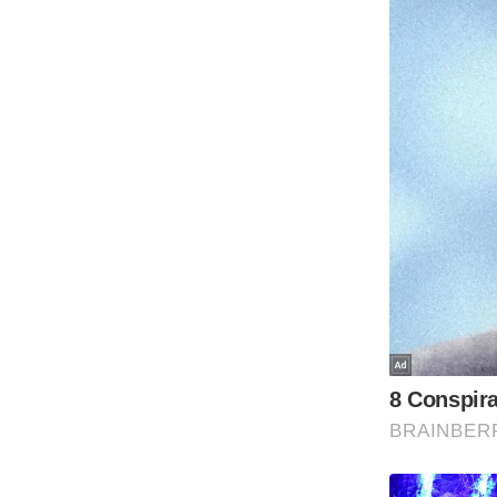
Code Of Ethics
RSS
Our Team
Expert Panel
Loksabhachunav
Android App