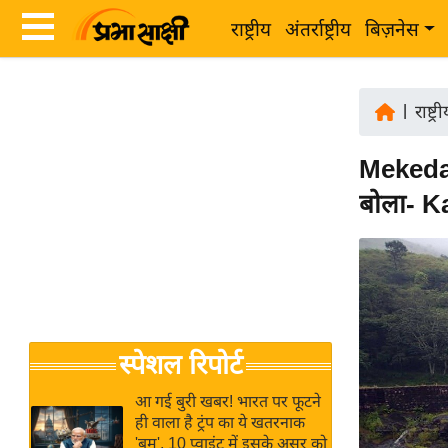
राष्ट्रीय
अंतर्राष्ट्रीय
बिज़नेस
Latest
ता
News
|
राष्ट्र
ज़ा
in
ख
Mekeda
Hindi
ब
बोला- Ka
र
Hindi
राष्ट्रीय
News
अंतर्राष्ट्रीय
Live
बिज़नेस
उद्योग
Breaking
स्पेशल रिपोर्ट
जगत
News in
विशेषज्ञ
Hindi
आ गई बुरी खबर! भारत पर फूटने
राय
ही वाला है ट्रंप का ये खतरनाक
'बम', 10 प्वाइंट में इसके असर को