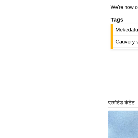
ऑडियो
We're now 
इंफ़ोग्राफ़िक
Tags
राज्यों से
Mekedat
शहरों से
Cauvery w
वेब स्टोरी
कार्टून
Short
Videos
iOS App
About us
Contact Editor
Advertise
Privacy Policy
Grievance
Redressal