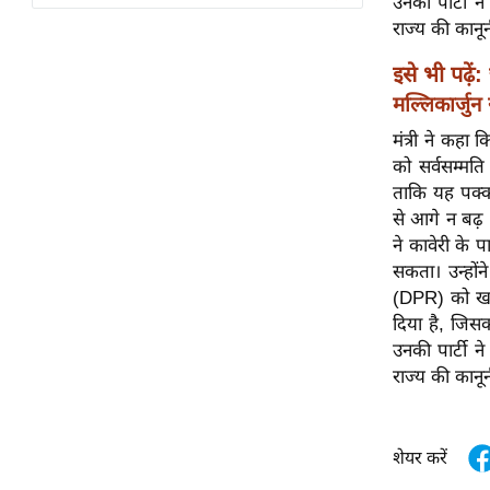
उनकी पार्टी न
विश्लेषण
राज्य की कानू
ट्रेंडिंग
इसे भी पढ़ें:
Q
मल्लिकार्जुन
u
मंत्री ने कहा
i
को सर्वसम्मति
c
ताकि यह पक्का
k
से आगे न बढ़ 
L
ने कावेरी के 
i
सकता। उन्होंन
n
(DPR) को खार
k
दिया है, जिसक
s
उनकी पार्टी न
राज्य की कानू
विधानसभा
चुनाव
फोटो
शेयर करें
वीडियो