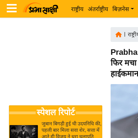
राष्ट्रीय
अंतर्राष्ट्रीय
बिज़नेस
Latest
ता
News
|
राष्ट्र
ज़ा
in
ख
Prabha
Hindi
ब
फिर मचा
र
Hindi
हाईकमान 
राष्ट्रीय
News
अंतर्राष्ट्रीय
Live
बिज़नेस
उद्योग
Breaking
स्पेशल रिपोर्ट
जगत
News in
विशेषज्ञ
Hindi
जुबान बिगड़ी हुई थी उदयनिधि की,
राय
पहली बार मिला सवा शेर, सत्ता में
आते ही विजय ने धरा थलापति