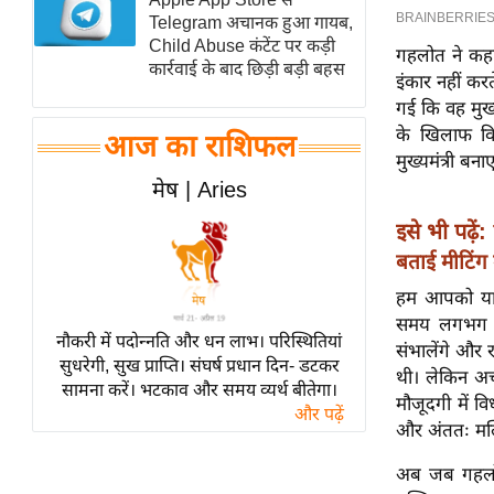
Telegram अचानक हुआ गायब,
स्तंभ
Child Abuse कंटेंट पर कड़ी
गहलोत ने कहा 
एम.
कार्रवाई के बाद छिड़ी बड़ी बहस
इंकार नहीं कर
आर.
गई कि वह मुख
आई.
के खिलाफ वि
आज का राशिफल
चाय पर
मुख्यमंत्री ब
समीक्षा
मेष | Aries
धर्म
इसे भी पढ़ें:
ज्योतिष
बताई मीटिंग 
प्रभु
हम आपको याद 
महिमा/
समय लगभग तय
नौकरी में पदोन्नति और धन लाभ। परिस्थितियां
धर्मस्थल
संभालेंगे और र
सुधरेगी, सुख प्राप्ति। संघर्ष प्रधान दिन- डटकर
व्रत
थी। लेकिन अच
सामना करें। भटकाव और समय व्यर्थ बीतेगा।
मौजूदगी में व
त्योहार
और पढ़ें
और अंततः मल्लि
राशिफल
विशेष
अब जब गहलोत 