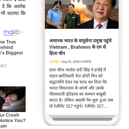
ा दें कि अशोक
 भी जताया कि
अचानक भारत के वायुसेना प्रमुख पहुंचे
Vietnam , Brahmos के दम से
हिला चीन
अंतर्राष्ट्रीय
Aug 05, 2026 8:00PM
एयर चीफ मार्शल एपी सिंह ने हनोई में
महान क्रांतिकारी नेता होची मिन को
श्रद्धांजलि देकर यह साफ कर दिया कि
भारत वियतनाम के संघर्ष और उसके
गौरवशाली इतिहास का सम्मान बखूबी
करता है। लेकिन असली गेम शुरू हुआ जब
वो रेजीमेंट 927 पहुंचे। रेजीमेंट 927
वियतनाम की वायुसेना की रीड है। यहां
एयर चीफ ने सीधे वियतनामी फाइटर
पायलट से बातचीत की। वियतनाम भी सुई