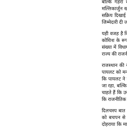
बल्कि गहरा 
विश्लेषण
मल्लिकार्जुन
ट्रेंडिंग
सक्रिय दिखाई 
जिम्मेदारी दी
Q
u
यही वजह है क
i
कोशिश के रूप 
c
संख्या में विध
k
राज्य की राज
L
राजस्थान की 
i
पायलट को मनमोह
n
कि पायलट ने 
k
जा रहा, बल्क
s
चाहते हैं कि उ
कि राजनीतिक रि
विधानसभा
चुनाव
दिलचस्प बात 
फोटो
को बचपन से ज
दोहराया कि मा
वीडियो