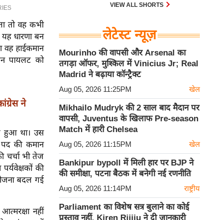
30 एम के भी उड़ाता है और भारत के पास
VIEW ALL SHORTS
इसका सबसे बड़ा बेड़ा है।
ाहता तो वह कभी
लेटेस्ट न्यूज़
ीच यह धारणा बन
ुआ वह हाईकमान
Mourinho की वापसी और Arsenal का
चिन पायलट को
तगड़ा ऑफर, मुश्किल में Vinicius Jr; Real
Madrid ने बढ़ाया कॉन्ट्रैक्ट
Aug 05, 2026 11:25PM
खेल
्रेस ने
Mikhailo Mudryk की 2 साल बाद मैदान पर
वापसी, Juventus के खिलाफ Pre-season
Match में हारी Chelsea
ित हुआ था। उस
ष पद की कमान
Aug 05, 2026 11:15PM
खेल
की चर्चा भी तेज
Bankipur bypoll में मिली हार पर BJP ने
्यवेक्षकों की
की समीक्षा, पटना बैठक में बनेगी नई रणनीति
ी योजना बदल गई
Aug 05, 2026 11:14PM
राष्ट्रीय
Parliament का विशेष सत्र बुलाने का कोई
त्मरक्षा नहीं
प्रस्ताव नहीं, Kiren Rijiju ने दी जानकारी