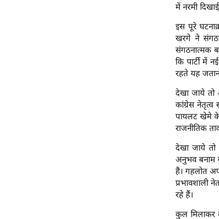
में नरमी दिख
ऑडियो
इंफ़ोग्राफ़िक
इस पूरे घटनाक
खरगे ने संग
राज्यों से
संगठनात्मक ब
शहरों से
कि पार्टी मे
वेब स्टोरी
रहते यह जताना
कार्टून
देखा जाये तो
Short
कांग्रेस नेतृ
Videos
पायलट खेमे के
राजनीतिक ताकत
iOS App
About us
देखा जाये तो 
अनुभव बनाम य
Contact Editor
है। गहलोत अप
Advertise
प्रभावशाली ने
Privacy Policy
रहे हैं।
Grievance
कुल मिलाकर दे
Redressal