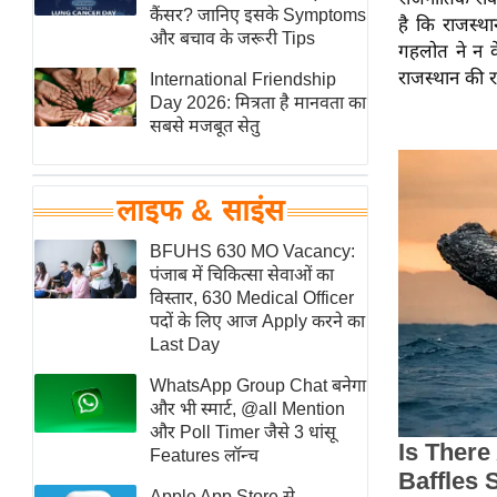
हॉलीवुड
कैंसर? जानिए इसके Symptoms
है कि राजस्थ
और बचाव के जरूरी Tips
फिल्म समीक्षा
गहलोत ने न 
राजस्थान की 
International Friendship
Breaking
Day 2026: मित्रता है मानवता का
News
सबसे मजबूत सेतु
लाइफस्टाइल
टेक्नॉलॉजी
लाइफ & साइंस
ब्यूटी/फैशन
घरेलू नुस्खे
BFUHS 630 MO Vacancy:
पंजाब में चिकित्सा सेवाओं का
पर्यटन स्थल
विस्तार, 630 Medical Officer
फिटनेस मंत्रा
पदों के लिए आज Apply करने का
Last Day
रिलेशनशिप
WhatsApp Group Chat बनेगा
राजनीति
और भी स्मार्ट, @all Mention
विश्लेषण
और Poll Timer जैसे 3 धांसू
समसामयिक
Features लॉन्च
मातृभूमि
Apple App Store से