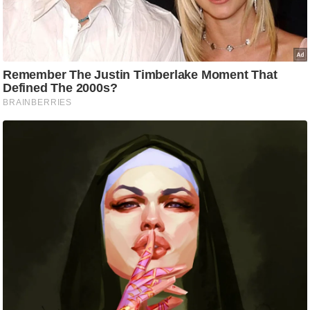
/
फै
श
न
घ
रे
लू
नु
स्खे
प
र्य
ट
न
स्थ
ल
फि