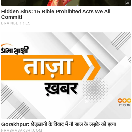
ट
ने
स
मं
त्रा
रि
ले
श
न
शि
प
रा
ज
नी
ति
वि
श्ले