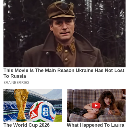
य
ब
ज
ट
खे
ल
क्रि
के
ट
I
P
L
2
0
2
6
क्रा