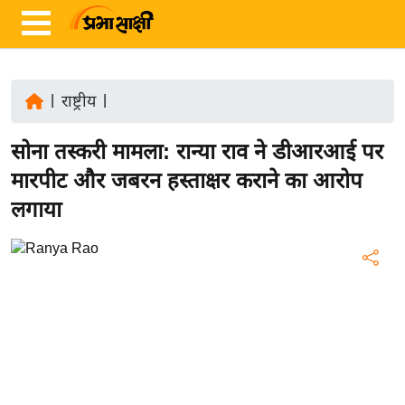
|
राष्ट्रीय
|
ता
सोना तस्करी मामला: रान्या राव ने डीआरआई पर
ज़ा
ख
मारपीट और जबरन हस्ताक्षर कराने का आरोप
ब
लगाया
र
रा
ष्ट्री
य
अं
त
र्रा
ष्ट्री