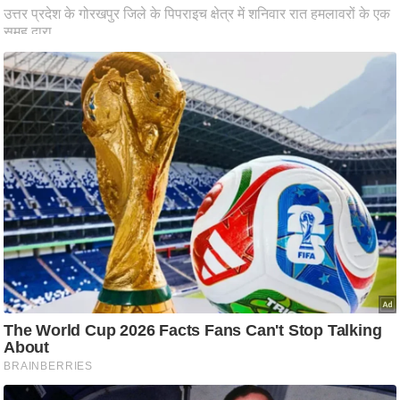
ष
ण
स
म
सा
म
यि
क
मा
तृ
भू
मि
स्तं
भ
ए
म
.