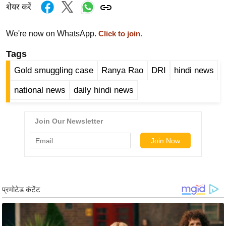
शेयर करें
र्ल्ड
न्यू
We're now on WhatsApp.
Click to join.
ज
ब्री
Tags
फ
Gold smuggling case
Ranya Rao
DRI
hindi news
म
national news
daily hindi news
नो
रं
ज
न
ज
ग
त
बॉ
ली
वु