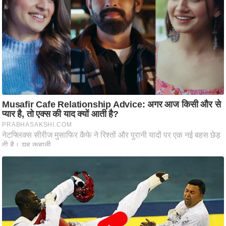
ति
ष
प्र
भु
म
हि
मा
/
ध
र्म
स्थ
ल
व्र
त
त्यो
हा
र