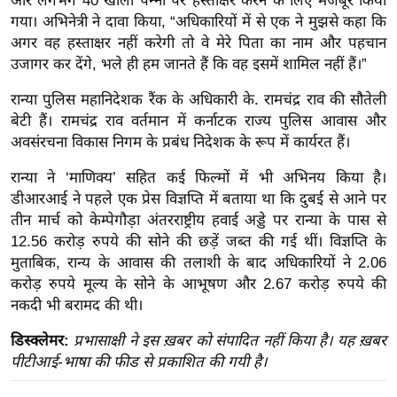
और लगभग 40 खाली पन्नों पर हस्ताक्षर करने के लिए मजबूर किया
ख्सि
गया। अभिनेत्री ने दावा किया, “अधिकारियों में से एक ने मुझसे कहा कि
य
अगर वह हस्ताक्षर नहीं करेगी तो वे मेरे पिता का नाम और पहचान
त
उजागर कर देंगे, भले ही हम जानते हैं कि वह इसमें शामिल नहीं हैं।”
यं
रान्या पुलिस महानिदेशक रैंक के अधिकारी के. रामचंद्र राव की सौतेली
ग
बेटी हैं। रामचंद्र राव वर्तमान में कर्नाटक राज्य पुलिस आवास और
इं
अवसंरचना विकास निगम के प्रबंध निदेशक के रूप में कार्यरत हैं।
डि
या
रान्या ने ‘माणिक्य’ सहित कई फिल्मों में भी अभिनय किया है।
डीआरआई ने पहले एक प्रेस विज्ञप्ति में बताया था कि दुबई से आने पर
सा
तीन मार्च को केम्पेगौड़ा अंतरराष्ट्रीय हवाई अड्डे पर रान्या के पास से
हि
12.56 करोड़ रुपये की सोने की छड़ें जब्त की गई थीं। विज्ञप्ति के
त्य
मुताबिक, रान्य के आवास की तलाशी के बाद अधिकारियों ने 2.06
ज
करोड़ रुपये मूल्य के सोने के आभूषण और 2.67 करोड़ रुपये की
ग
नकदी भी बरामद की थी।
त
डिस्क्लेमर:
प्रभासाक्षी ने इस ख़बर को संपादित नहीं किया है। यह ख़बर
ऑ
पीटीआई-भाषा की फीड से प्रकाशित की गयी है।
टो
व