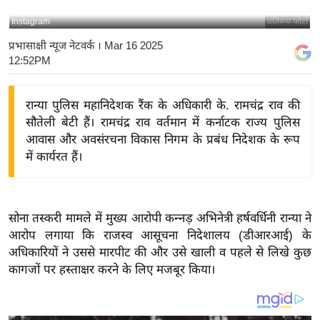
य
Instagram
प्रतिरूप फोटो
बि
प्रभासाक्षी न्यूज नेटवर्क
। Mar 16 2025
ज़
12:52PM
ने
स
रान्या पुलिस महानिदेशक रैंक के अधिकारी के. रामचंद्र राव की
उ
सौतेली बेटी हैं। रामचंद्र राव वर्तमान में कर्नाटक राज्य पुलिस
द्यो
आवास और अवसंरचना विकास निगम के प्रबंध निदेशक के रूप
ग
में कार्यरत हैं।
ज
ग
त
सोना तस्करी मामले में मुख्य आरोपी कन्नड़ अभिनेत्री हर्षवर्धिनी रान्या ने
वि
आरोप लगाया कि राजस्व आसूचना निदेशालय (डीआरआई) के
शे
अधिकारियों ने उससे मारपीट की और उसे खाली व पहले से लिखे कुछ
ष
कागजों पर हस्ताक्षर करने के लिए मजबूर किया।
ज्ञ
रा