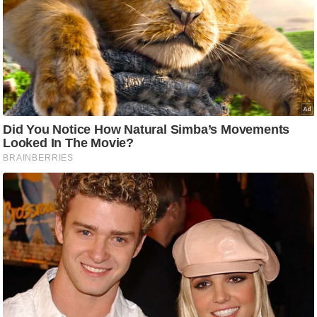
g
N
e
w
s
ला
इ
फ
स्टा
इ
ल
टे
क्नॉ
लॉ
जी
ब्यू
टी