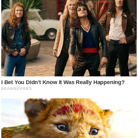
ड
हॉ
ली
वु
ड
फि
ल्म
स
मी
क्षा
B
r
e
a
k
i
n