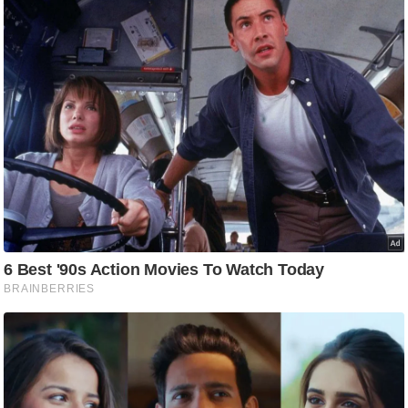
आ
र
.
आ
ई
.
चा
य
प
र
स
मी
क्षा
ध
र्म
ज्यो