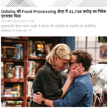
ष
ण
स
म
सा
म
यि
क
मा
तृ
भू
मि
स्तं
भ
ए
म
.