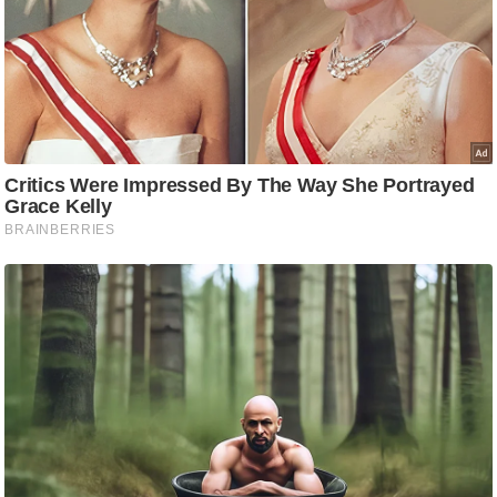
g
N
e
w
s
ला
इ
फ
स्टा
इ
ल
टे
क्नॉ
लॉ
जी
ब्यू
टी