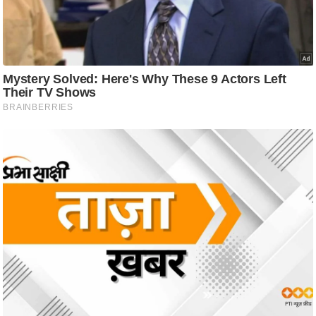
ट
ने
स
मं
त्रा
रि
ले
श
न
शि
प
रा
ज
नी
ति
वि
श्ले