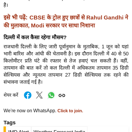
र्ल्ड
है।
न्यू
इसे भी पढ़ें:
CBSE के ट्रोल हुए छात्रों से Rahul Gandhi ने
ज
की मुलाकात, Modi सरकार पर साधा निशाना
ब्री
फ
दिल्ली में कल कैसा रहेगा मौसम?
म
राजधानी दिल्ली के लिए जारी पूर्वानुमान के मुताबिक, 1 जून को यहां
नो
भारी बारिश और आंधी की चेतावनी है। इस दौरान दिल्ली में 40 से 50
किलोमीटर प्रति घंटे की रफ्तार से तेज हवाएं चल सकती हैं। वहीं,
रं
तापमान की बात करें तो कल दिल्ली में अधिकतम तापमान 35 डिग्री
ज
सेल्सियस और न्यूनतम तापमान 27 डिग्री सेल्सियस तक रहने की
न
संभावना जताई गई है।
ज
ग
शेयर करें
त
बॉ
We're now on WhatsApp.
Click to join.
ली
Tags
वु