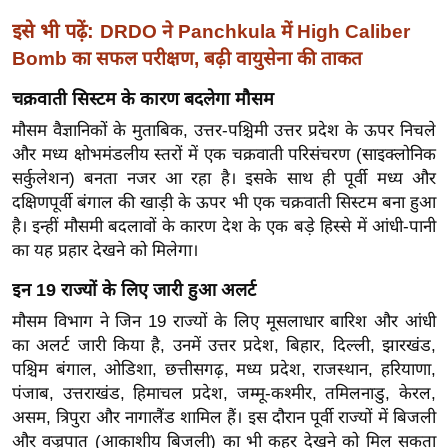
ख्सि
इसे भी पढ़ें:
DRDO ने Panchkula में High Caliber
य
Bomb का सफल परीक्षण, बढ़ी वायुसेना की ताकत
त
यं
चक्रवाती सिस्टम के कारण बदलेगा मौसम
ग
मौसम वैज्ञानिकों के मुताबिक, उत्तर-पश्चिमी उत्तर प्रदेश के ऊपर निचले
इं
और मध्य क्षोभमंडलीय स्तरों में एक चक्रवाती परिसंचरण (साइक्लोनिक
डि
सर्कुलेशन) बनता नजर आ रहा है। इसके साथ ही पूर्वी मध्य और
या
दक्षिणपूर्वी बंगाल की खाड़ी के ऊपर भी एक चक्रवाती सिस्टम बना हुआ
सा
है। इन्हीं मौसमी बदलावों के कारण देश के एक बड़े हिस्से में आंधी-पानी
का यह प्रहार देखने को मिलेगा।
हि
त्य
इन 19 राज्यों के लिए जारी हुआ अलर्ट
ज
मौसम विभाग ने जिन 19 राज्यों के लिए मूसलाधार बारिश और आंधी
ग
का अलर्ट जारी किया है, उनमें उत्तर प्रदेश, बिहार, दिल्ली, झारखंड,
त
पश्चिम बंगाल, ओडिशा, छत्तीसगढ़, मध्य प्रदेश, राजस्थान, हरियाणा,
ऑ
पंजाब, उत्तराखंड, हिमाचल प्रदेश, जम्मू-कश्मीर, तमिलनाडु, केरल,
टो
असम, त्रिपुरा और नागालैंड शामिल हैं। इस दौरान पूर्वी राज्यों में बिजली
व
और वज्रपात (आकाशीय बिजली) का भी कहर देखने को मिल सकता