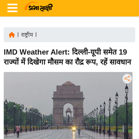
|
राष्ट्रीय
|
ता
IMD Weather Alert: दिल्ली-यूपी समेत 19
ज़ा
ख
राज्यों में दिखेगा मौसम का रौद्र रूप, रहें सावधान
ब
र
रा
ष्ट्री
य
अं
त
र्रा
ष्ट्री