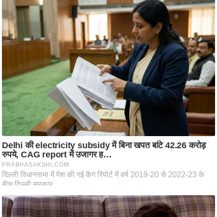
ति
ष
प्र
भु
म
हि
मा
/
ध
र्म
स्थ
ल
व्र
त
त्यो
हा
र