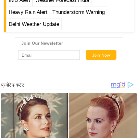
ड
IMD Alert
Weather Forecast India
हॉ
Heavy Rain Alert
Thunderstorm Warning
ली
Delhi Weather Update
वु
ड
फि
ल्म
स
मी
क्षा
B
r
e
a
k
i
n