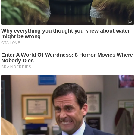
/
फै
श
न
घ
रे
लू
नु
स्खे
प
र्य
ट
न
स्थ
ल
फि