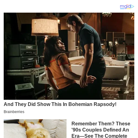
य
ब
ज
ट
खे
ल
क्रि
के
ट
I
P
L
2
0
2
6
क्रा