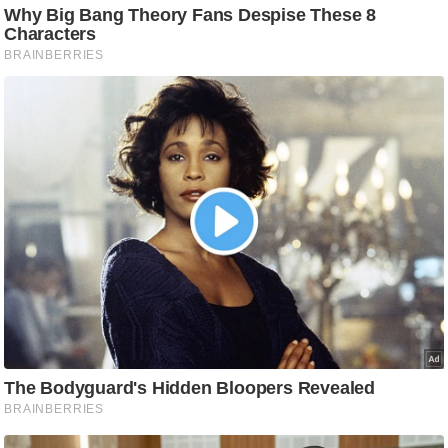
आ
र
.
आ
ई
.
चा
य
प
र
स
मी
क्षा
ध
र्म
ज्यो