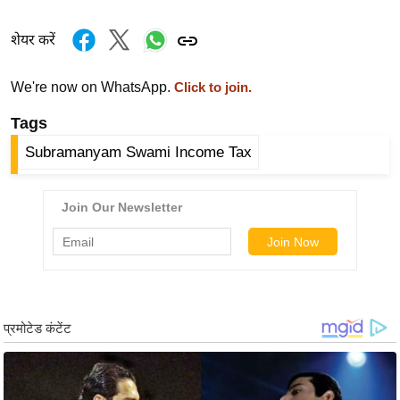
ख्सि
य
शेयर करें
त
यं
We're now on WhatsApp.
Click to join.
ग
Tags
इं
डि
Subramanyam Swami Income Tax
या
सा
हि
त्य
ज
ग
त
ऑ
टो
व