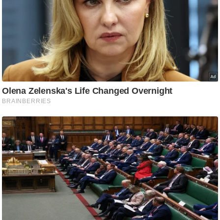
ति
ष
प्र
भु
म
हि
मा
/
ध
र्म
स्थ
ल
व्र
त
त्यो
हा
र