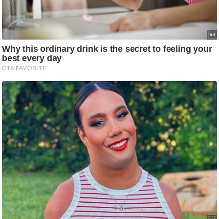
g
N
e
w
s
ला
इ
फ
स्टा
इ
ल
टे
क्नॉ
लॉ
जी
ब्यू
टी