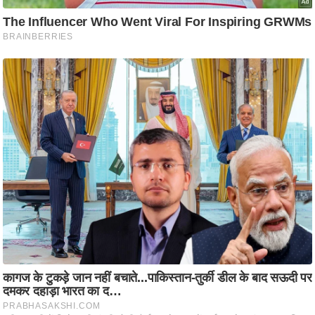
/
फै
श
न
घ
रे
लू
नु
स्खे
प
र्य
ट
न
स्थ
ल
फि