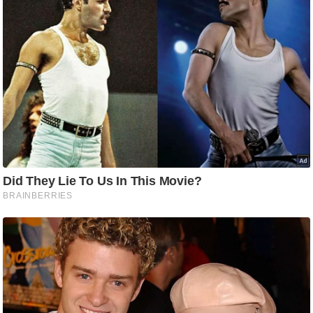
र्ल्ड
न्यू
ज
ब्री
फ
म
नो
रं
ज
न
ज
ग
त
बॉ
ली
वु