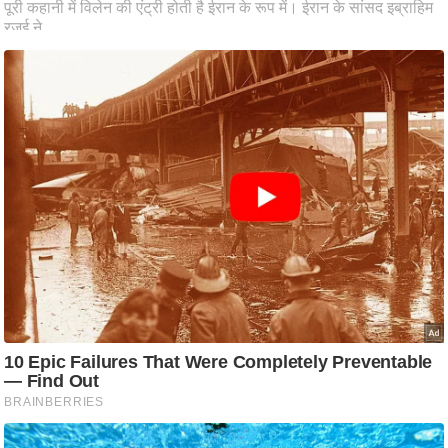
ट
ने
स
मं
त्रा
रि
ले
श
न
शि
प
रा
ज
नी
ति
वि
श्ले