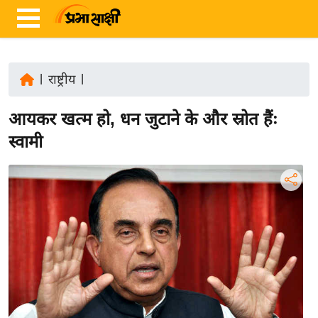
|
राष्ट्रीय
|
ता
आयकर खत्म हो, धन जुटाने के और स्रोत हैंः
ज़ा
ख
स्वामी
ब
र
रा
ष्ट्री
य
अं
त
र्रा
ष्ट्री