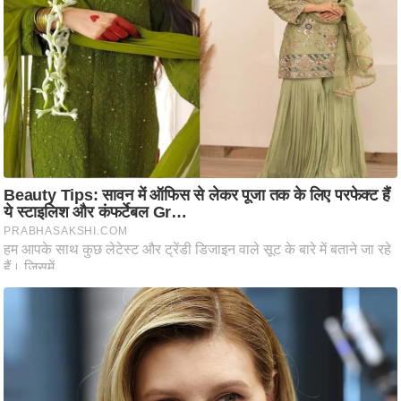
आ
र
.
आ
ई
.
चा
य
प
र
स
मी
क्षा
ध
र्म
ज्यो