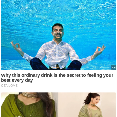
ष
ण
स
म
सा
म
यि
क
मा
तृ
भू
मि
स्तं
भ
ए
म
.