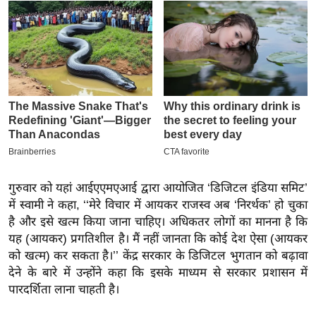
इ
म
ई
-
पे
प
र
मि
सा
गुरुवार को यहां आईएएमएआई द्वारा आयोजित ‘डिजिटल इंडिया समिट’
ल
में स्वामी ने कहा, ‘‘मेरे विचार में आयकर राजस्व अब ‘निरर्थक’ हो चुका
है और इसे खत्म किया जाना चाहिए। अधिकतर लोगों का मानना है कि
बे
यह (आयकर) प्रगतिशील है। मैं नहीं जानता कि कोई देश ऐसा (आयकर
मि
को खत्म) कर सकता है।’’ केंद्र सरकार के डिजिटल भुगतान को बढ़ावा
सा
देने के बारे में उन्होंने कहा कि इसके माध्यम से सरकार प्रशासन में
ल
पारदर्शिता लाना चाहती है।
श