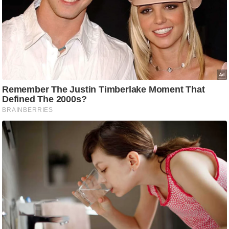
ड
हॉ
ली
वु
ड
फि
ल्म
स
मी
क्षा
B
r
e
a
k
i
n