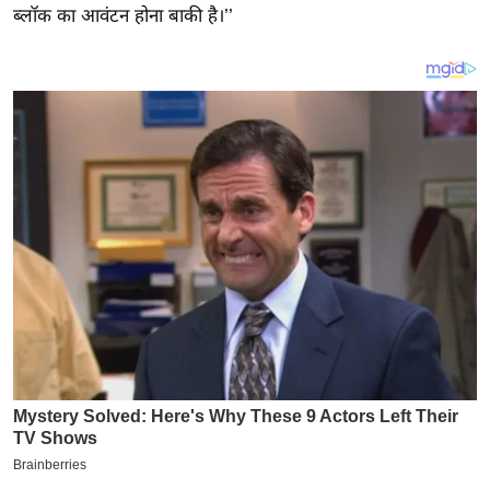
य
ब्लॉक का आवंटन होना बाकी है।’’
ब
ज
ट
खे
ल
क्रि
के
ट
I
P
L
2
0
2
6
क्रा