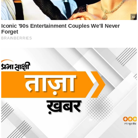
ति
ष
प्र
भु
म
हि
मा
/
ध
र्म
स्थ
ल
व्र
त
त्यो
हा
र