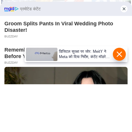
S
प्रमोटेड कंटेंट
O
u
Groom Splits Pants In Viral Wedding Photo
r
Disaster!
T
BUZZDAY
e
a
Remember Chaz Bono? You Better Sit Down
डिजिटल सुरक्षा पर जोर: MeitY ने
Before You See Him Now
m
Meta को दिया निर्देश, कंटेंट मॉडरेशन
मजबूत करे
BUZZDAY
E
x
p
e
r
t
P
a
n