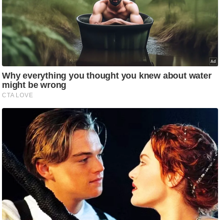
आ
र
.
आ
ई
.
चा
य
प
र
स
मी
क्षा
ध
र्म
ज्यो