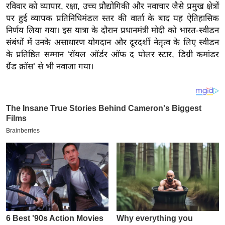
य
रविवार को व्यापार, रक्षा, उच्च प्रौद्योगिकी और नवाचार जैसे प्रमुख क्षेत्रों
ब
पर हुई व्यापक प्रतिनिधिमंडल स्तर की वार्ता के बाद यह ऐतिहासिक
निर्णय लिया गया। इस यात्रा के दौरान प्रधानमंत्री मोदी को भारत-स्वीडन
ज
संबंधों में उनके असाधारण योगदान और दूरदर्शी नेतृत्व के लिए स्वीडन
ट
के प्रतिष्ठित सम्मान ‘रॉयल ऑर्डर ऑफ द पोलर स्टार, डिग्री कमांडर
खे
ग्रैंड क्रॉस’ से भी नवाजा गया।
ल
क्रि
के
ट
I
P
L
2
0
2
6
क्रा