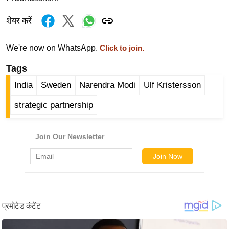
/
शेयर करें
फै
श
We're now on WhatsApp.
Click to join.
न
घ
Tags
रे
India
Sweden
Narendra Modi
Ulf Kristersson
लू
नु
strategic partnership
स्खे
प
र्य
ट
न
स्थ
ल
फि