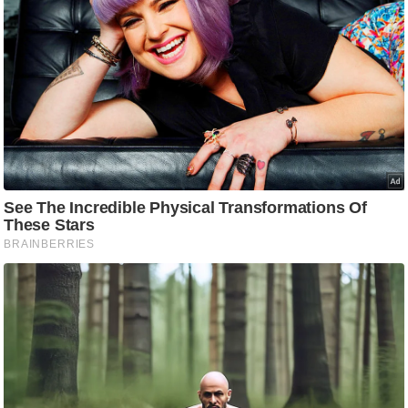
ष
ण
स
म
सा
म
यि
क
मा
तृ
भू
मि
स्तं
भ
ए
म
.