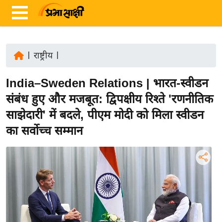
|
राष्ट्रीय
|
ता
India–Sweden Relations | भारत-स्वीडन
ज़ा
ख
संबंध हुए और मजबूत: द्विपक्षीय रिश्ते 'रणनीतिक
ब
साझेदारी' में बदले, पीएम मोदी को मिला स्वीडन
र
का सर्वोच्च सम्मान
रा
ष्ट्री
य
अं
त
र्रा
ष्ट्री