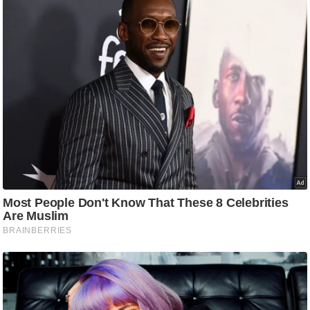
ट
ने
स
मं
त्रा
रि
ले
श
न
शि
प
रा
ज
नी
ति
वि
श्ले