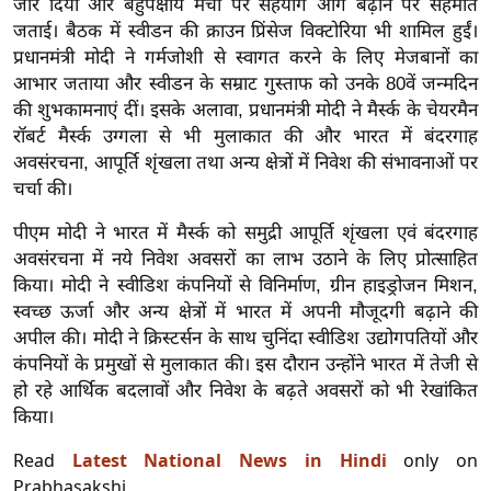
जोर दिया और बहुपक्षीय मंचों पर सहयोग आगे बढ़ाने पर सहमति
g
जताई। बैठक में स्वीडन की क्राउन प्रिंसेज विक्टोरिया भी शामिल हुईं।
N
प्रधानमंत्री मोदी ने गर्मजोशी से स्वागत करने के लिए मेजबानों का
e
आभार जताया और स्वीडन के सम्राट गुस्ताफ को उनके 80वें जन्मदिन
w
की शुभकामनाएं दीं। इसके अलावा, प्रधानमंत्री मोदी ने मैर्स्क के चेयरमैन
s
रॉबर्ट मैर्स्क उग्गला से भी मुलाकात की और भारत में बंदरगाह
ला
अवसंरचना, आपूर्ति शृंखला तथा अन्य क्षेत्रों में निवेश की संभावनाओं पर
इ
चर्चा की।
फ
पीएम मोदी ने भारत में मैर्स्क को समुद्री आपूर्ति शृंखला एवं बंदरगाह
स्टा
अवसंरचना में नये निवेश अवसरों का लाभ उठाने के लिए प्रोत्साहित
इ
किया। मोदी ने स्वीडिश कंपनियों से विनिर्माण, ग्रीन हाइड्रोजन मिशन,
ल
स्वच्छ ऊर्जा और अन्य क्षेत्रों में भारत में अपनी मौजूदगी बढ़ाने की
टे
अपील की। मोदी ने क्रिस्टर्सन के साथ चुनिंदा स्वीडिश उद्योगपतियों और
क्नॉ
कंपनियों के प्रमुखों से मुलाकात की। इस दौरान उन्होंने भारत में तेजी से
हो रहे आर्थिक बदलावों और निवेश के बढ़ते अवसरों को भी रेखांकित
लॉ
किया।
जी
ब्यू
Read
Latest National News in Hindi
only on
टी
Prabhasakshi