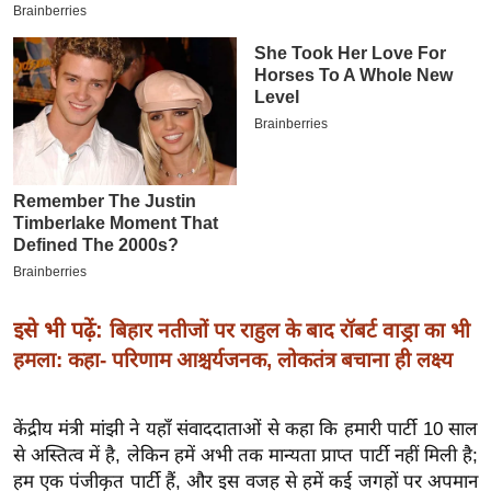
इ
म
ई
-
पे
प
र
मि
सा
ल
इसे भी पढ़ें:
बिहार नतीजों पर राहुल के बाद रॉबर्ट वाड्रा का भी
बे
हमला: कहा- परिणाम आश्चर्यजनक, लोकतंत्र बचाना ही लक्ष्य
मि
सा
केंद्रीय मंत्री मांझी ने यहाँ संवाददाताओं से कहा कि हमारी पार्टी 10 साल
ल
से अस्तित्व में है, लेकिन हमें अभी तक मान्यता प्राप्त पार्टी नहीं मिली है;
श
हम एक पंजीकृत पार्टी हैं, और इस वजह से हमें कई जगहों पर अपमान