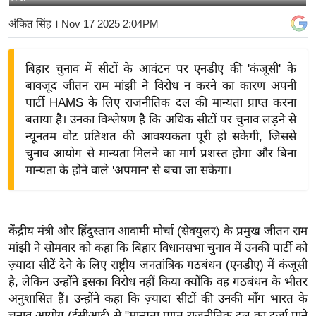
य
अंकित सिंह
। Nov 17 2025 2:04PM
बि
ज़
बिहार चुनाव में सीटों के आवंटन पर एनडीए की 'कंजूसी' के
ने
बावजूद जीतन राम मांझी ने विरोध न करने का कारण अपनी
स
पार्टी HAMS के लिए राजनीतिक दल की मान्यता प्राप्त करना
उ
बताया है। उनका विश्लेषण है कि अधिक सीटों पर चुनाव लड़ने से
द्यो
न्यूनतम वोट प्रतिशत की आवश्यकता पूरी हो सकेगी, जिससे
ग
चुनाव आयोग से मान्यता मिलने का मार्ग प्रशस्त होगा और बिना
ज
मान्यता के होने वाले 'अपमान' से बचा जा सकेगा।
ग
त
वि
केंद्रीय मंत्री और हिंदुस्तान आवामी मोर्चा (सेक्युलर) के प्रमुख जीतन राम
शे
मांझी ने सोमवार को कहा कि बिहार विधानसभा चुनाव में उनकी पार्टी को
ष
ज़्यादा सीटें देने के लिए राष्ट्रीय जनतांत्रिक गठबंधन (एनडीए) में कंजूसी
है, लेकिन उन्होंने इसका विरोध नहीं किया क्योंकि वह गठबंधन के भीतर
ज्ञ
अनुशासित हैं। उन्होंने कहा कि ज़्यादा सीटों की उनकी माँग भारत के
रा
चुनाव आयोग (ईसीआई) से "मान्यता प्राप्त राजनीतिक दल का दर्जा पाने