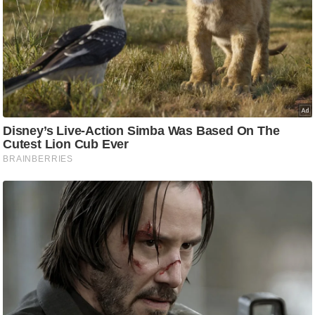
ट
ने
स
मं
त्रा
रि
ले
श
न
शि
प
रा
ज
नी
ति
वि
श्ले