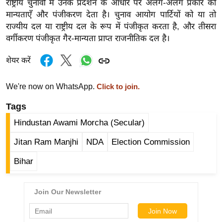
राष्ट्रीय चुनावों में उनके प्रदर्शन के आधार पर अलग-अलग प्रकार की
र्ल्ड
मान्यताएँ और पंजीकरण देता है। चुनाव आयोग पार्टियों को या तो
न्यू
राज्यीय दल या राष्ट्रीय दल के रूप में पंजीकृत करता है, और तीसरा
ज
वर्गीकरण पंजीकृत गैर-मान्यता प्राप्त राजनीतिक दल है।
ब्री
शेयर करें
फ
म
We're now on WhatsApp.
Click to join.
नो
रं
Tags
ज
Hindustan Awami Morcha (Secular)
न
ज
Jitan Ram Manjhi
NDA
Election Commission
ग
Bihar
त
बॉ
ली
वु