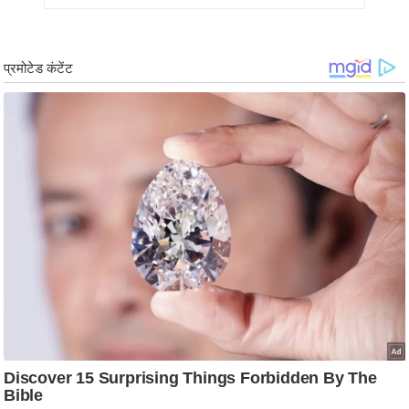
ड
हॉ
ली
वु
ड
फि
ल्म
स
मी
क्षा
B
r
e
a
k
i
n