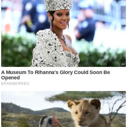
/
फै
श
न
घ
रे
लू
नु
स्खे
प
र्य
ट
न
स्थ
ल
फि