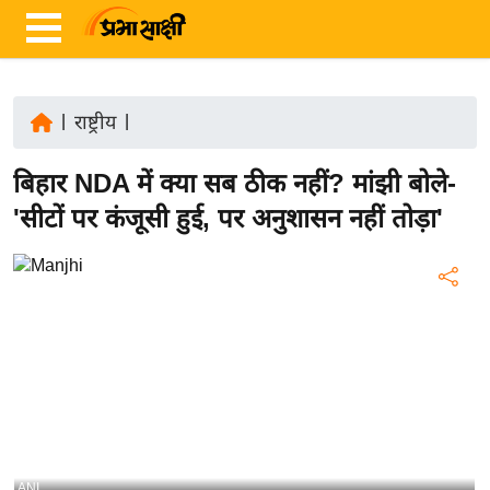
|
राष्ट्रीय
|
ता
बिहार NDA में क्या सब ठीक नहीं? मांझी बोले-
ज़ा
ख
'सीटों पर कंजूसी हुई, पर अनुशासन नहीं तोड़ा'
ब
र
रा
ष्ट्री
य
अं
त
र्रा
ष्ट्री
ANI