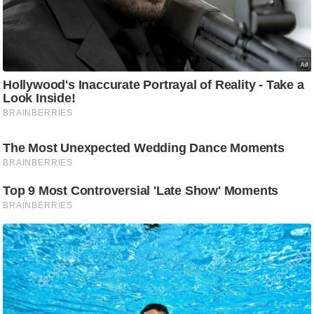
ष
ण
स
म
सा
म
यि
क
मा
तृ
भू
मि
स्तं
भ
ए
म
.