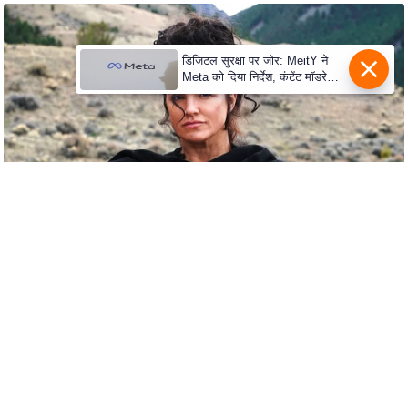
e
r
t
डिजिटल सुरक्षा पर जोर: MeitY ने
i
Meta को दिया निर्देश, कंटेंट मॉडरेशन
मजबूत करे
s
e
P
r
i
v
a
c
y
P
o
l
i