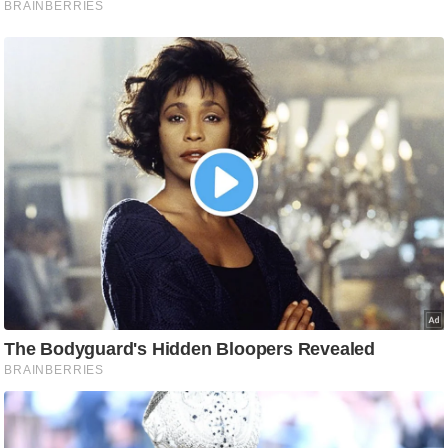
g
N
e
w
s
ला
इ
फ
स्टा
इ
ल
टे
क्नॉ
लॉ
जी
ब्यू
टी