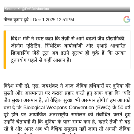
य
Source X: @DrSJaishankar
बि
नीरज कुमार दुबे
। Dec 1 2025 12:51PM
ज़
ने
विदेश मंत्री ने स्पष्ट कहा कि तेज़ी से आगे बढ़ती जैव प्रौद्योगिकी,
स
जीनोम एडिटिंग, सिंथेटिक बायोलॉजी और एआई आधारित
उ
डिजाइनिंग जैसे टूल अब इतने सुलभ हो चुके हैं कि उनका
द्यो
दुरुपयोग पहले से कहीं आसान है।
ग
ज
ग
विदेश मंत्री डॉ. एस. जयशंकर ने आज जैविक हथियारों पर दुनिया की
त
सुस्ती और असमानता पर करारा प्रहार करते हुए साफ कहा कि “यदि
वि
जैव सुरक्षा असमान है, तो वैश्विक सुरक्षा भी असमान होगी।” हम आपको
शे
बता दें कि Biological Weapons Convention (BWC) के 50 वर्ष
ष
पूरे होने पर आयोजित अंतरराष्ट्रीय सम्मेलन को संबोधित करते हुए
ज्ञ
उन्होंने चेतावनी दी कि दुनिया के पास समय कम है, खतरे तेज़ी से बढ़
रा
रहे हैं और अगर अब भी वैश्विक समुदाय नहीं जागा तो अगली जैविक