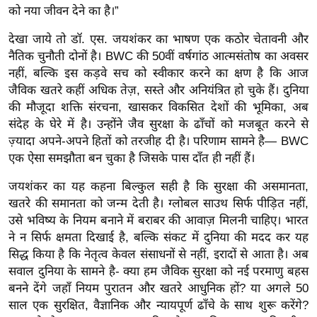
ड
को नया जीवन देने का है।”
हॉ
देखा जाये तो डॉ. एस. जयशंकर का भाषण एक कठोर चेतावनी और
ली
नैतिक चुनौती दोनों है। BWC की 50वीं वर्षगांठ आत्मसंतोष का अवसर
वु
नहीं, बल्कि इस कड़वे सच को स्वीकार करने का क्षण है कि आज
ड
जैविक खतरे कहीं अधिक तेज़, सस्ते और अनियंत्रित हो चुके हैं। दुनिया
फि
की मौजूदा शक्ति संरचना, खासकर विकसित देशों की भूमिका, अब
ल्म
संदेह के घेरे में है। उन्होंने जैव सुरक्षा के ढाँचों को मजबूत करने से
स
ज़्यादा अपने-अपने हितों को तरजीह दी है। परिणाम सामने है— BWC
मी
एक ऐसा समझौता बन चुका है जिसके पास दाँत ही नहीं हैं।
क्षा
जयशंकर का यह कहना बिल्कुल सही है कि सुरक्षा की असमानता,
B
खतरे की समानता को जन्म देती है। ग्लोबल साउथ सिर्फ पीड़ित नहीं,
r
उसे भविष्य के नियम बनाने में बराबर की आवाज़ मिलनी चाहिए। भारत
e
ने न सिर्फ क्षमता दिखाई है, बल्कि संकट में दुनिया की मदद कर यह
a
सिद्ध किया है कि नेतृत्व केवल संसाधनों से नहीं, इरादों से आता है। अब
k
सवाल दुनिया के सामने है- क्या हम जैविक सुरक्षा को नई परमाणु बहस
i
बनने देंगे जहाँ नियम पुरातन और खतरे आधुनिक हों? या अगले 50
n
साल एक सुरक्षित, वैज्ञानिक और न्यायपूर्ण ढाँचे के साथ शुरू करेंगे?