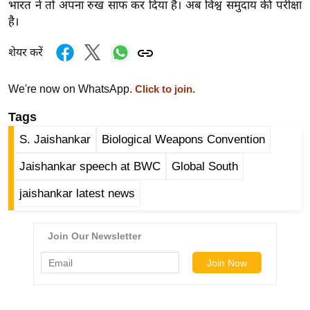
भारत ने तो अपना रुख साफ कर दिया है। अब विश्व समुदाय की परीक्षा
g
है।
N
e
शेयर करें
w
s
We're now on WhatsApp.
Click to join.
ला
Tags
इ
फ
S. Jaishankar
Biological Weapons Convention
स्टा
Jaishankar speech at BWC
Global South
इ
ल
jaishankar latest news
टे
क्नॉ
लॉ
जी
ब्यू
टी