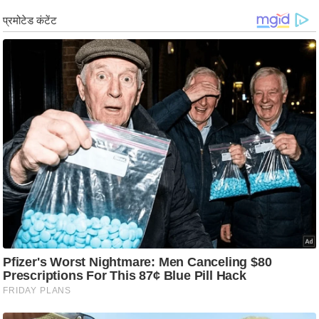
/
फै
श
न
घ
रे
लू
नु
स्खे
प
र्य
ट
न
स्थ
ल
फि