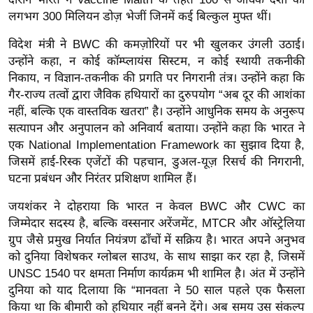
र्ल्ड
लगभग 300 मिलियन डोज़ भेजीं जिनमें कई बिल्कुल मुफ्त थीं।
न्यू
विदेश मंत्री ने BWC की कमज़ोरियों पर भी खुलकर उंगली उठाई।
ज
उन्होंने कहा, न कोई कॉम्प्लायंस सिस्टम, न कोई स्थायी तकनीकी
ब्री
निकाय, न विज्ञान-तकनीक की प्रगति पर निगरानी तंत्र। उन्होंने कहा कि
फ
गैर-राज्य तत्वों द्वारा जैविक हथियारों का दुरुपयोग “अब दूर की आशंका
म
नहीं, बल्कि एक वास्तविक खतरा” है। उन्होंने आधुनिक समय के अनुरूप
नो
सत्यापन और अनुपालन को अनिवार्य बताया। उन्होंने कहा कि भारत ने
एक National Implementation Framework का सुझाव दिया है,
रं
जिसमें हाई-रिस्क एजेंटों की पहचान, डुअल-यूज़ रिसर्च की निगरानी,
ज
घटना प्रबंधन और निरंतर प्रशिक्षण शामिल हैं।
न
ज
जयशंकर ने दोहराया कि भारत न केवल BWC और CWC का
ग
जिम्मेदार सदस्य है, बल्कि वस्सनार अरेंजमेंट, MTCR और ऑस्ट्रेलिया
त
ग्रुप जैसे प्रमुख निर्यात नियंत्रण ढाँचों में सक्रिय है। भारत अपने अनुभव
को दुनिया विशेषकर ग्लोबल साउथ, के साथ साझा कर रहा है, जिसमें
बॉ
UNSC 1540 पर क्षमता निर्माण कार्यक्रम भी शामिल है। अंत में उन्होंने
ली
दुनिया को याद दिलाया कि “मानवता ने 50 साल पहले एक फैसला
वु
किया था कि बीमारी को हथियार नहीं बनने देंगे। अब समय उस संकल्प