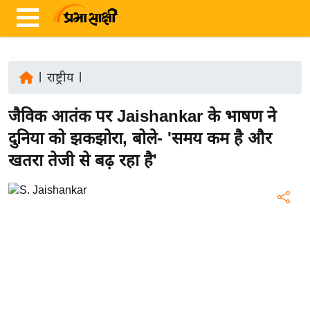
|
राष्ट्रीय
|
ता
जैविक आतंक पर Jaishankar के भाषण ने
ज़ा
ख
दुनिया को झकझोरा, बोले- 'समय कम है और
ब
खतरा तेजी से बढ़ रहा है'
र
रा
ष्ट्री
य
अं
त
र्रा
ष्ट्री