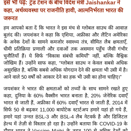
इसे भी पढ़ें:
ख्सि
ट्रेड टेंशन के बीच विदेश मंत्री Jaishankar ने
य
कहा, अर्थव्यवस्था पर राजनीति हावी, आत्मनिर्भरता भारत की
त
जरूरत
यं
हम आपको बता दें कि भारत ने इस मंच से ग्लोबल साउथ की आवाज़
ग
बुलंद की। जयशंकर ने कहा कि एशिया, अफ्रीका और लैटिन अमेरिका
इं
के अनेक देशों के सामने कमजोर स्वास्थ्य तंत्र, सीमित लैब क्षमताएँ,
धीमी प्रतिक्रिया प्रणाली और दवाओं तक असमान पहुँच जैसी गंभीर
डि
चुनौतियाँ हैं। ये सिर्फ “विकास संबंधी कमियाँ” नहीं, बल्कि वैश्विक
या
जोखिम हैं। उन्होंने साफ कहा, “ग्लोबल साउथ न केवल सबसे अधिक
सा
असुरक्षित है, बल्कि सबसे अधिक योगदान देने की क्षमता भी उसी में है।
हि
आने वाले 50 वर्षों को आकार देने का हक भी उसी का होना चाहिए।”
त्य
ज
जयशंकर ने भारत की क्षमताओं को तथ्यों के साथ सामने रखते हुए
कहा, दुनिया के 60% वैक्सीन भारत बनाता है, 20% जेनेरिक दवाएँ
ग
भारत से जाती हैं, अफ्रीका में 60% दवाएँ भारत से जाती हैं, 2014 में
त
सिर्फ 50 से बढ़कर 11,000 बायोटेक स्टार्टअप हमारे यहां हो गये हैं,
ऑ
हमारे यहां उन्नत BSL-3 और BSL-4 लैब नेटवर्क है और डिजिटल
टो
हेल्थ में तेज़ी से विस्तार हो रहा है। उन्होंने बताया कि COVID-19 के
व
दौरान भारत ने Vaccine Maitri के तहत 100 से अधिक देशों को