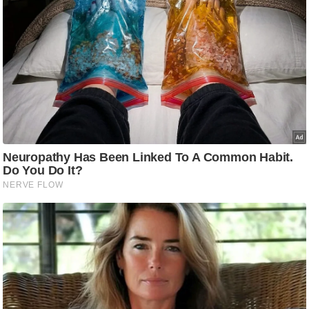
ष
ण
स
म
सा
म
यि
क
मा
तृ
भू
मि
स्तं
भ
ए
म
.