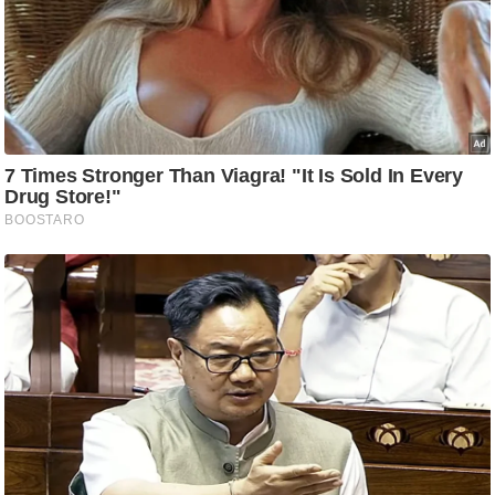
आ
र
.
आ
ई
.
चा
य
प
र
स
मी
क्षा
ध
र्म
ज्यो