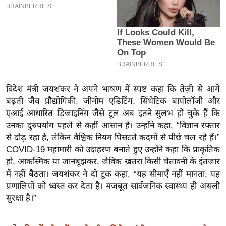
इ
म
ई
-
पे
प
विदेश मंत्री जयशंकर ने अपने भाषण में स्पष्ट कहा कि तेज़ी से आगे
र
बढ़ती जैव प्रौद्योगिकी, जीनोम एडिटिंग, सिंथेटिक बायोलॉजी और
मि
एआई आधारित डिजाइनिंग जैसे टूल अब इतने सुलभ हो चुके हैं कि
सा
उनका दुरुपयोग पहले से कहीं आसान है। उन्होंने कहा, “विज्ञान रफ्तार
ल
से दौड़ रहा है, लेकिन वैश्विक नियम घिसटते कदमों से पीछे चल रहे हैं।”
COVID-19 महामारी को उदाहरण बनाते हुए उन्होंने कहा कि प्राकृतिक
बे
हो, आकस्मिक या जानबूझकर, जैविक खतरा किसी चेतावनी के इंतज़ार
में नहीं बैठता। जयशंकर ने दो टूक कहा, “यह सीमाएँ नहीं मानता, यह
मि
प्रणालियों को ध्वस्त कर देता है। मजबूत सार्वजनिक स्वास्थ्य ही असली
सा
सुरक्षा है।”
ल
श