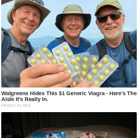
ट
ने
स
मं
त्रा
रि
ले
श
न
शि
प
रा
ज
नी
ति
वि
श्ले