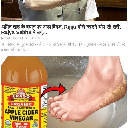
ति
ष
प्र
भु
म
हि
मा
/
ध
र्म
स्थ
ल
व्र
त
त्यो
हा
र