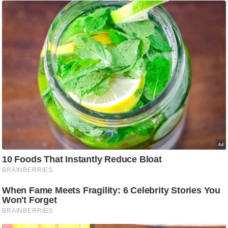
आ
र
.
आ
ई
.
चा
य
प
र
स
मी
क्षा
ध
र्म
ज्यो