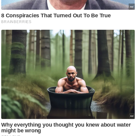
ट
ने
स
मं
त्रा
रि
ले
श
न
शि
प
रा
ज
नी
ति
वि
श्ले