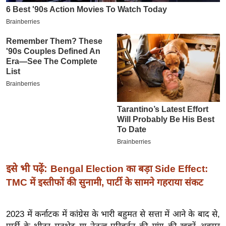
इ
म
ई
-
पे
प
र
मि
सा
ल
बे
इसे भी पढ़ें:
Bengal Election का बड़ा Side Effect:
मि
TMC में इस्तीफों की सुनामी, पार्टी के सामने गहराया संकट
सा
ल
2023 में कर्नाटक में कांग्रेस के भारी बहुमत से सत्ता में आने के बाद से,
श