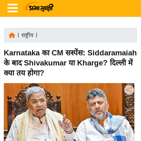
|
राष्ट्रीय
|
ता
Karnataka का CM सस्पेंस: Siddaramaiah
ज़ा
ख
के बाद Shivakumar या Kharge? दिल्ली में
ब
क्या तय होगा?
र
रा
ष्ट्री
य
अं
त
र्रा
ष्ट्री