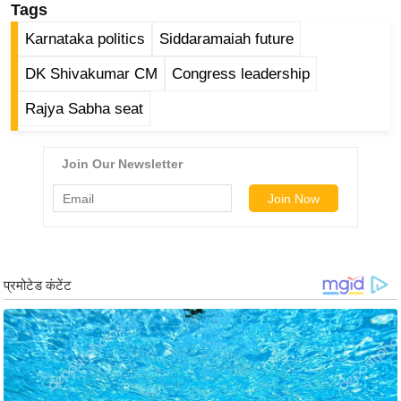
ड
Tags
हॉ
Karnataka politics
Siddaramaiah future
ली
वु
DK Shivakumar CM
Congress leadership
ड
Rajya Sabha seat
फि
ल्म
स
मी
क्षा
B
r
e
a
k
i
n