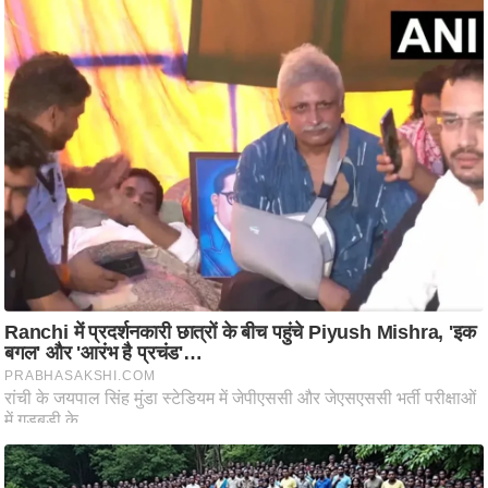
ति
ष
प्र
भु
म
हि
मा
/
ध
र्म
स्थ
ल
व्र
त
त्यो
हा
र