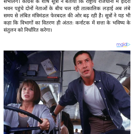
संभालेंगे। कांग्रेस के शीर्ष सूत्रों ने बताया कि राष्ट्रीय राजधानी में इंदिरा
य
भवन पहुंचे दोनों नेताओं के बीच चल रही तात्कालिक लड़ाई अब लंबे
ब
समय से लंबित मंत्रिमंडल फेरबदल की ओर बढ़ रही है। सूत्रों ने यह भी
ज
कहा कि विभागों का वितरण ही अंततः कर्नाटक में सत्ता के भविष्य के
ट
संतुलन को निर्धारित करेगा।
खे
ल
क्रि
के
ट
I
P
L
2
0
2
6
क्रा