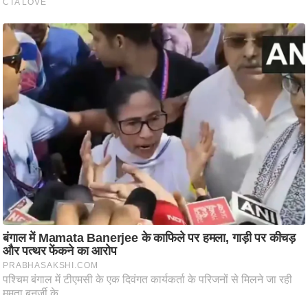
ष
ण
स
म
सा
म
यि
क
मा
तृ
भू
मि
स्तं
भ
ए
म
.