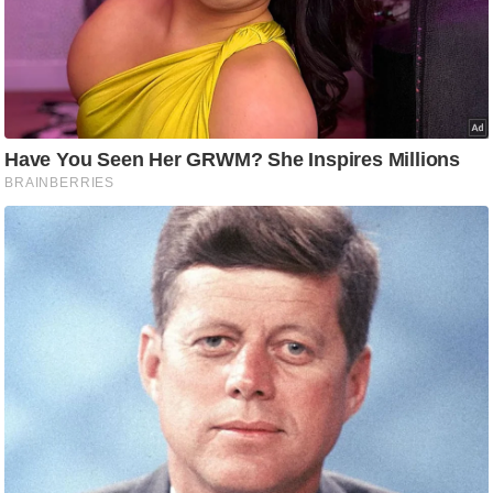
/
फै
श
न
घ
रे
लू
नु
स्खे
प
र्य
ट
न
स्थ
ल
फि