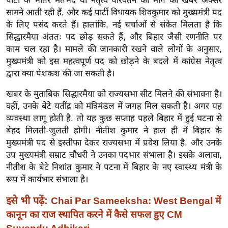
पार्टी के भीतर मतभेद या नेतृत्व परिवर्तन की मांग की खबरें अक्सर
ख्सि
सामने आती रही हैं, और कई पार्टी विधायक शिवकुमार को मुख्यमंत्री पद
य
के लिए पसंद करते हैं। हालांकि, नई चर्चाओं से संकेत मिलता है कि
त
सिद्धारमैया अंततः पद छोड़ सकते हैं, और बिहार जैसी रणनीति पर
यं
काम चल रहा है। मामले की जानकारी रखने वाले लोगों के अनुसार,
ग
मुख्यमंत्री को इस महत्वपूर्ण पद को छोड़ने के बदले में कांग्रेस नेतृत्व
इं
द्वारा क्या पेशकश की जा सकती है।
डि
खबर के मुताबिक सिद्धारमैया को राज्यसभा सीट मिलने की संभावना है।
या
वहीं, उनके बेटे यतींद्र को मंत्रिमंडल में जगह मिल सकती है। अगर यह
सा
व्यवस्था लागू होती है, तो यह कुछ सप्ताह पहले बिहार में हुई घटना से
हि
बेहद मिलती-जुलती होगी। नीतीश कुमार ने हाल ही में बिहार के
त्य
मुख्यमंत्री पद से इस्तीफा देकर राज्यसभा में प्रवेश लिया है, और उनके
ज
उप मुख्यमंत्री सम्राट चौधरी ने उनका पदभार संभाला है। इसके अलावा,
नीतीश के बेटे निशांत कुमार ने पटना में बिहार के नए स्वास्थ्य मंत्री के
ग
रूप में कार्यभार संभाला है।
त
ऑ
इसे भी पढ़ें:
Chai Par Sameeksha: West Bengal में
टो
कानून का राज स्थापित करने में कैसे सफल हुए CM
व