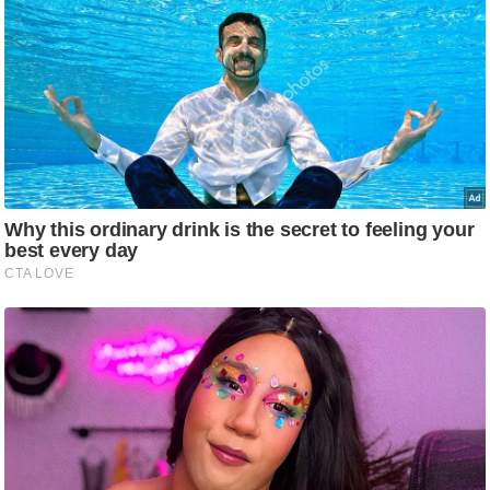
g
N
e
w
s
ला
इ
फ
स्टा
इ
ल
टे
क्नॉ
लॉ
जी
ब्यू
टी