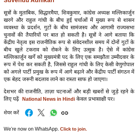
Suvendu Adhikari
र्ल्ड
सूत्रों के मुताबिक, सिद्धारमैया, शिवकुमार, कांग्रेस अध्यक्ष मल्लिकार्जुन
न्यू
खरगे और राहुल गांधी के बीच हुई चर्चाओं में मुख्य रूप से शासन
ज
व्यवस्था के प्रदर्शन, गुटों के बीच सामंजस्य और आगामी राज्यसभा
ब्री
चुनावों की तैयारियों पर बात हो सकती है। सूत्रों ने आगे बताया कि
फ
केंद्रीय नेतृत्व इस राजनीतिक रूप से संवेदनशील समय में दोनों गुटों के
म
बीच खुले टकराव को रोकने के लिए उत्सुक है। ऐसे में कांग्रेस
नो
मल्लिकार्जुन खर्गे को मुख्यमंत्री पद के लिए एक समझौता उम्मीदवार के
रं
रूप में पेश कर सकती है, जिससे राहुल गांधी के लिए केसी वेणुगोपाल
को अगले पार्टी प्रमुख के रूप में आगे बढ़ाने और केंद्रीय पार्टी संगठन में
ज
एक बेहद जरूरी बदलाव लाने का रास्ता साफ हो जाएगा।
न
ज
देशभर की राजनीति, ताज़ा घटनाओं और बड़ी खबरों से जुड़े रहने के
ग
लिए पढ़ें
केवल प्रभासाक्षी पर।
National News in Hindi
त
शेयर करें
बॉ
ली
We're now on WhatsApp.
Click to join.
वु