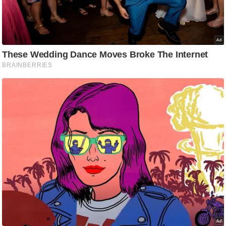
/
फै
श
न
घ
रे
लू
नु
स्खे
प
र्य
ट
न
स्थ
ल
फि