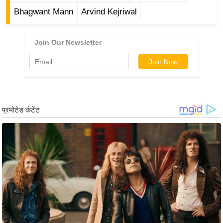
ड
Bhagwant Mann
Arvind Kejriwal
हॉ
ली
वु
ड
फि
ल्म
स
मी
क्षा
B
r
e
a
k
i
n