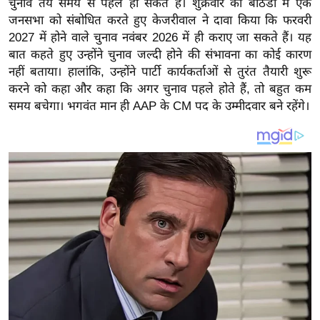
चुनाव तय समय से पहले हो सकते हैं। शुक्रवार को बठिंडा में एक
य
जनसभा को संबोधित करते हुए केजरीवाल ने दावा किया कि फरवरी
ब
2027 में होने वाले चुनाव नवंबर 2026 में ही कराए जा सकते हैं। यह
ज
बात कहते हुए उन्होंने चुनाव जल्दी होने की संभावना का कोई कारण
ट
नहीं बताया। हालांकि, उन्होंने पार्टी कार्यकर्ताओं से तुरंत तैयारी शुरू
खे
करने को कहा और कहा कि अगर चुनाव पहले होते हैं, तो बहुत कम
ल
समय बचेगा। भगवंत मान ही AAP के CM पद के उम्मीदवार बने रहेंगे।
क्रि
के
ट
I
P
L
2
0
2
6
क्रा