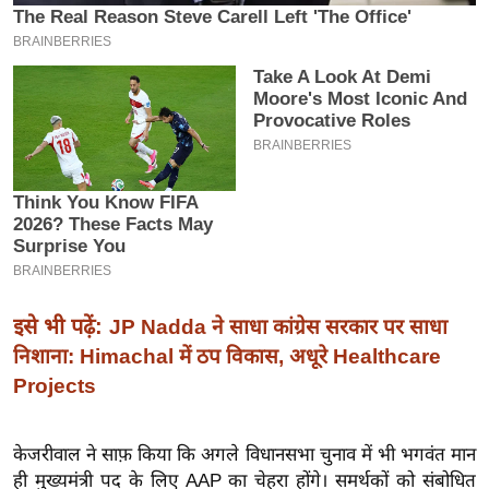
इ
म
ई
-
पे
प
र
मि
सा
ल
इसे भी पढ़ें:
JP Nadda ने साधा कांग्रेस सरकार पर साधा
बे
निशाना: Himachal में ठप विकास, अधूरे Healthcare
मि
Projects
सा
ल
केजरीवाल ने साफ़ किया कि अगले विधानसभा चुनाव में भी भगवंत मान
श
ही मुख्यमंत्री पद के लिए AAP का चेहरा होंगे। समर्थकों को संबोधित