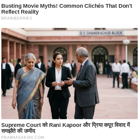
ट
ने
स
मं
त्रा
रि
ले
श
न
शि
प
रा
ज
नी
ति
वि
श्ले