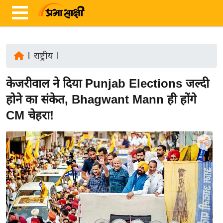
|
राष्ट्रीय
|
ता
केजरीवाल ने दिया Punjab Elections जल्दी
ज़ा
ख
होने का संकेत, Bhagwant Mann ही होंगे
ब
CM चेहरा!
र
रा
ष्ट्री
य
अं
त
र्रा
ष्ट्री