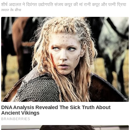
ष
ण
स
म
सा
म
यि
क
मा
तृ
भू
मि
स्तं
भ
ए
म
.