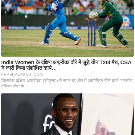
ति
ष
प्र
भु
म
हि
मा
/
ध
र्म
स्थ
ल
व्र
त
त्यो
हा
र