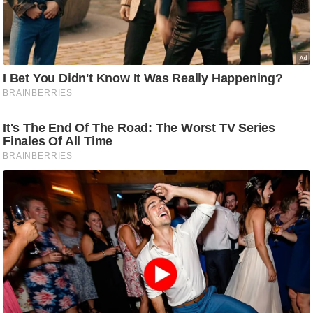
g
N
e
w
s
ला
इ
फ
स्टा
इ
ल
टे
क्नॉ
लॉ
जी
ब्यू
टी