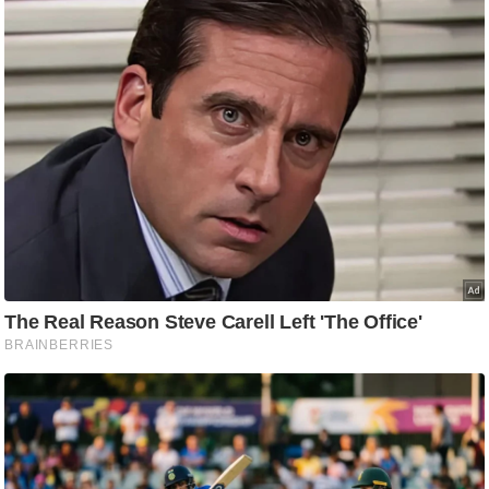
आ
र
.
आ
ई
.
चा
य
प
र
स
मी
क्षा
ध
र्म
ज्यो