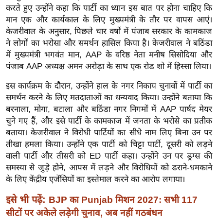
ख्सि
करते हुए उन्होंने कहा कि पार्टी का ध्यान इस बात पर होना चाहिए कि
य
मान एक और कार्यकाल के लिए मुख्यमंत्री के तौर पर वापस आएं।
त
केजरीवाल के अनुसार, पिछले चार वर्षों में पंजाब सरकार के कामकाज
ने लोगों का भरोसा और समर्थन हासिल किया है। केजरीवाल ने बठिंडा
यं
में मुख्यमंत्री भगवंत मान, AAP के वरिष्ठ नेता मनीष सिसोदिया और
ग
पंजाब AAP अध्यक्ष अमन अरोड़ा के साथ एक रोड शो में हिस्सा लिया।
इं
डि
इस कार्यक्रम के दौरान, उन्होंने हाल के नगर निकाय चुनावों में पार्टी का
या
समर्थन करने के लिए मतदाताओं का धन्यवाद किया। उन्होंने बताया कि
बरनाला, मोगा, बटाला और बठिंडा नगर निगमों में AAP पार्षद मेयर
सा
चुने गए हैं, और इसे पार्टी के कामकाज में जनता के भरोसे का प्रतीक
हि
बताया। केजरीवाल ने विरोधी पार्टियों का सीधे नाम लिए बिना उन पर
त्य
तीखा हमला किया। उन्होंने एक पार्टी को चिट्टा पार्टी, दूसरी को लड़ने
ज
वाली पार्टी और तीसरी को ED पार्टी कहा। उन्होंने उन पर ड्रग्स की
ग
समस्या से जुड़े होने, आपस में लड़ने और विरोधियों को डराने-धमकाने
त
के लिए केंद्रीय एजेंसियों का इस्तेमाल करने का आरोप लगाया।
ऑ
इसे भी पढ़ें:
BJP का Punjab मिशन 2027: सभी 117
टो
सीटों पर अकेले लड़ेगी चुनाव, अब नहीं गठबंधन
व