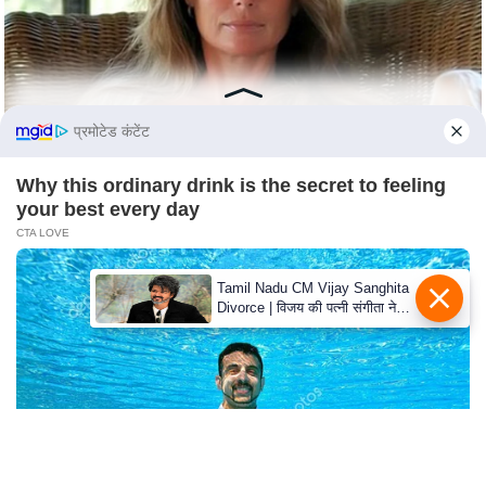
c
y
G
r
i
प्रमोटेड कंटेंट
e
v
Why this ordinary drink is the secret to feeling
a
your best every day
n
CTA LOVE
c
e
Tamil Nadu CM Vijay Sanghita
Divorce | विजय की पत्नी संगीता ने
R
वापस ली तलाक की अर्जी, कोर्ट ने
e
मामले को किया निपटाया
d
r
e
s