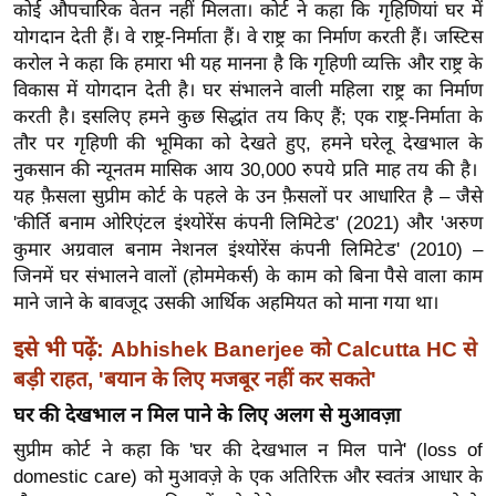
ख्सि
कोई औपचारिक वेतन नहीं मिलता। कोर्ट ने कहा कि गृहिणियां घर में
य
योगदान देती हैं। वे राष्ट्र-निर्माता हैं। वे राष्ट्र का निर्माण करती हैं। जस्टिस
करोल ने कहा कि हमारा भी यह मानना ​​है कि गृहिणी व्यक्ति और राष्ट्र के
त
विकास में योगदान देती है। घर संभालने वाली महिला राष्ट्र का निर्माण
यं
करती है। इसलिए हमने कुछ सिद्धांत तय किए हैं; एक राष्ट्र-निर्माता के
ग
तौर पर गृहिणी की भूमिका को देखते हुए, हमने घरेलू देखभाल के
इं
नुकसान की न्यूनतम मासिक आय 30,000 रुपये प्रति माह तय की है।
डि
यह फ़ैसला सुप्रीम कोर्ट के पहले के उन फ़ैसलों पर आधारित है – जैसे
या
'कीर्ति बनाम ओरिएंटल इंश्योरेंस कंपनी लिमिटेड' (2021) और 'अरुण
सा
कुमार अग्रवाल बनाम नेशनल इंश्योरेंस कंपनी लिमिटेड' (2010) –
जिनमें घर संभालने वालों (होममेकर्स) के काम को बिना पैसे वाला काम
हि
माने जाने के बावजूद उसकी आर्थिक अहमियत को माना गया था।
त्य
ज
इसे भी पढ़ें:
Abhishek Banerjee को Calcutta HC से
ग
बड़ी राहत, 'बयान के लिए मजबूर नहीं कर सकते'
त
घर की देखभाल न मिल पाने के लिए अलग से मुआवज़ा
ऑ
सुप्रीम कोर्ट ने कहा कि 'घर की देखभाल न मिल पाने' (loss of
टो
domestic care) को मुआवज़े के एक अतिरिक्त और स्वतंत्र आधार के
व