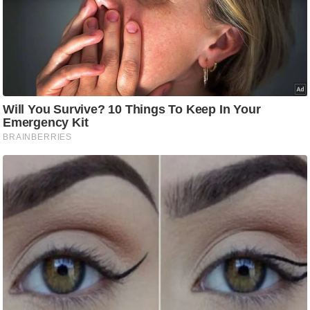
ति
ष
प्र
भु
म
हि
मा
/
ध
र्म
स्थ
ल
व्र
त
त्यो
हा
र