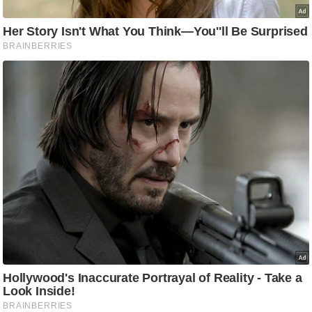
/
फै
श
न
घ
रे
लू
नु
स्खे
प
र्य
ट
न
स्थ
ल
फि