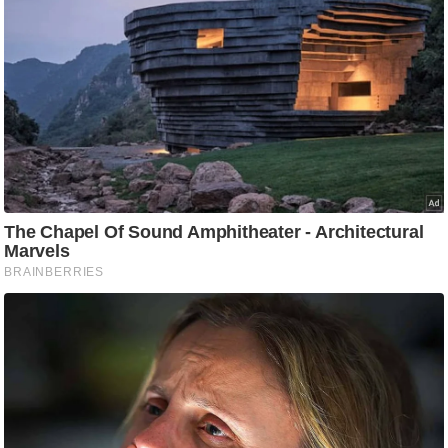
आ
र
.
आ
ई
.
चा
य
प
र
स
मी
क्षा
ध
र्म
ज्यो