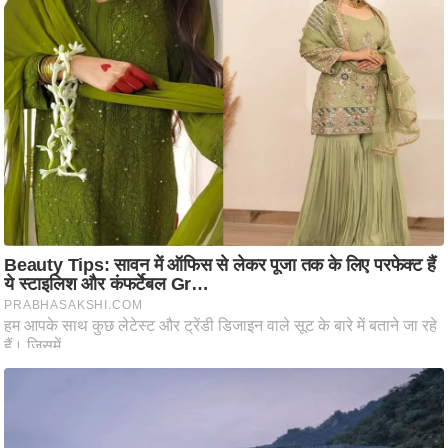
ष
ण
स
म
सा
म
यि
क
मा
तृ
भू
मि
स्तं
भ
ए
म
.