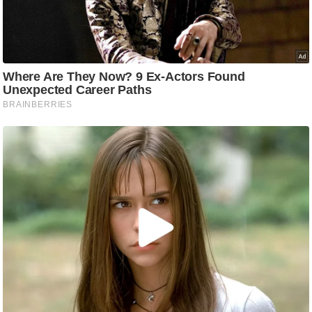
g
N
e
w
s
ला
इ
फ
स्टा
इ
ल
टे
क्नॉ
लॉ
जी
ब्यू
टी