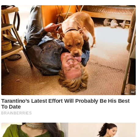
ट
ने
स
मं
त्रा
रि
ले
श
न
शि
प
रा
ज
नी
ति
वि
श्ले