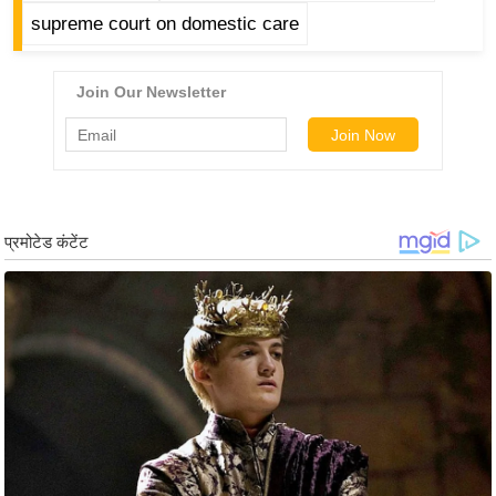
ड
supreme court on domestic care
हॉ
ली
वु
ड
फि
ल्म
स
मी
क्षा
B
r
e
a
k
i
n