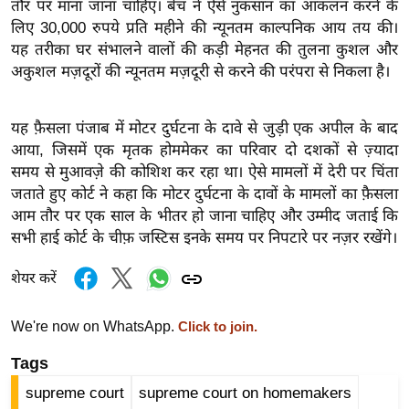
तौर पर माना जाना चाहिए। बेंच ने ऐसे नुकसान का आकलन करने के
र्ल्ड
लिए 30,000 रुपये प्रति महीने की न्यूनतम काल्पनिक आय तय की।
न्यू
यह तरीका घर संभालने वालों की कड़ी मेहनत की तुलना कुशल और
ज
अकुशल मज़दूरों की न्यूनतम मज़दूरी से करने की परंपरा से निकला है।
ब्री
फ
यह फ़ैसला पंजाब में मोटर दुर्घटना के दावे से जुड़ी एक अपील के बाद
म
आया, जिसमें एक मृतक होममेकर का परिवार दो दशकों से ज़्यादा
नो
समय से मुआवज़े की कोशिश कर रहा था। ऐसे मामलों में देरी पर चिंता
रं
जताते हुए कोर्ट ने कहा कि मोटर दुर्घटना के दावों के मामलों का फ़ैसला
ज
आम तौर पर एक साल के भीतर हो जाना चाहिए और उम्मीद जताई कि
न
सभी हाई कोर्ट के चीफ़ जस्टिस इनके समय पर निपटारे पर नज़र रखेंगे।
ज
शेयर करें
ग
त
We're now on WhatsApp.
Click to join.
बॉ
ली
Tags
वु
supreme court
supreme court on homemakers