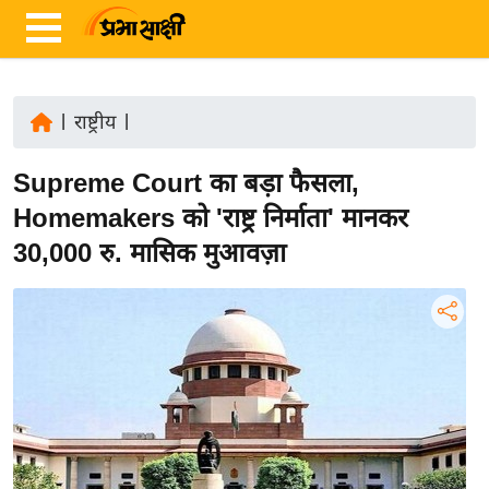
|
राष्ट्रीय
|
ता
Supreme Court का बड़ा फैसला,
ज़ा
ख
Homemakers को 'राष्ट्र निर्माता' मानकर
ब
30,000 रु. मासिक मुआवज़ा
र
रा
ष्ट्री
य
अं
त
र्रा
ष्ट्री