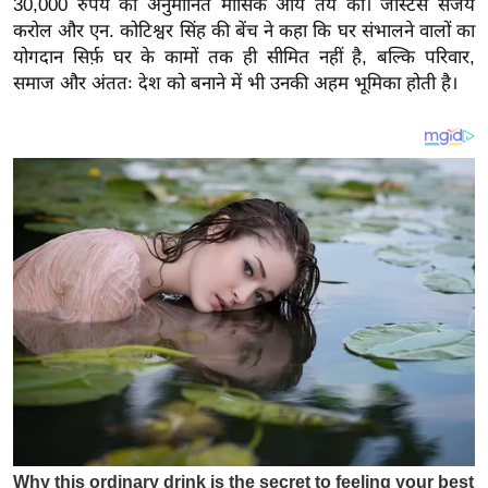
30,000 रुपये की अनुमानित मासिक आय तय की। जस्टिस संजय
य
करोल और एन. कोटिश्वर सिंह की बेंच ने कहा कि घर संभालने वालों का
ब
योगदान सिर्फ़ घर के कामों तक ही सीमित नहीं है, बल्कि परिवार,
ज
समाज और अंततः देश को बनाने में भी उनकी अहम भूमिका होती है।
ट
खे
ल
क्रि
के
ट
I
P
L
2
0
2
6
क्रा