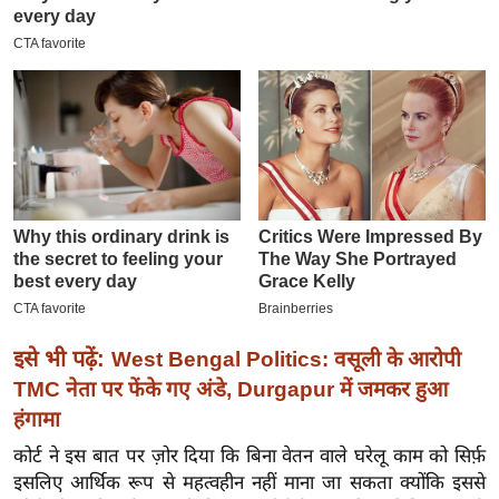
इ
म
ई
-
पे
प
र
मि
सा
ल
बे
इसे भी पढ़ें:
West Bengal Politics: वसूली के आरोपी
मि
TMC नेता पर फेंके गए अंडे, Durgapur में जमकर हुआ
सा
हंगामा
ल
कोर्ट ने इस बात पर ज़ोर दिया कि बिना वेतन वाले घरेलू काम को सिर्फ़
श
इसलिए आर्थिक रूप से महत्वहीन नहीं माना जा सकता क्योंकि इससे