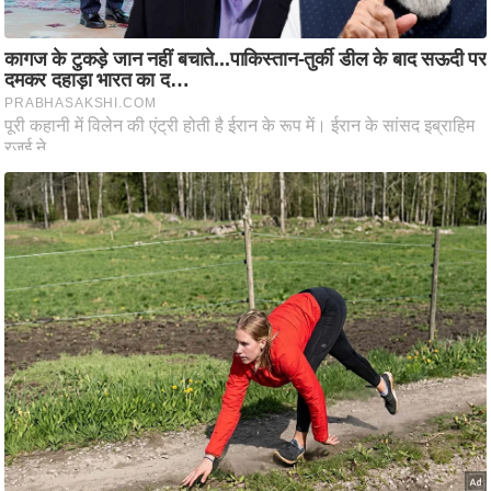
ति
ष
प्र
भु
म
हि
मा
/
ध
र्म
स्थ
ल
व्र
त
त्यो
हा
र