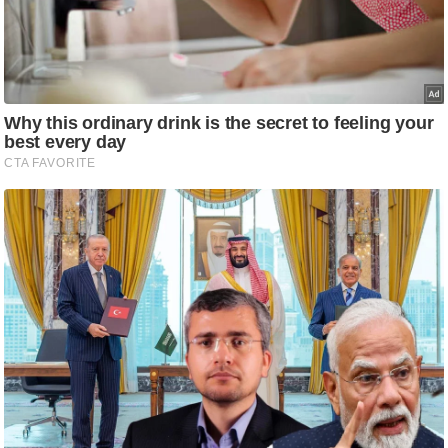
आ
र
.
आ
ई
.
चा
य
प
र
स
मी
क्षा
ध
र्म
ज्यो