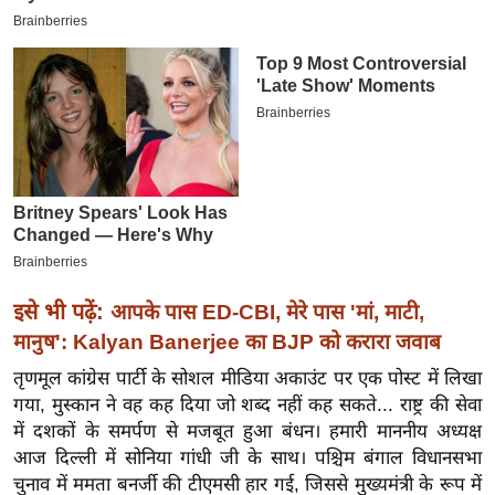
इ
म
ई
-
पे
प
र
मि
सा
ल
इसे भी पढ़ें:
आपके पास ED-CBI, मेरे पास 'मां, माटी,
मानुष': Kalyan Banerjee का BJP को करारा जवाब
बे
तृणमूल कांग्रेस पार्टी के सोशल मीडिया अकाउंट पर एक पोस्ट में लिखा
मि
गया, मुस्कान ने वह कह दिया जो शब्द नहीं कह सकते... राष्ट्र की सेवा
सा
में दशकों के समर्पण से मजबूत हुआ बंधन। हमारी माननीय अध्यक्ष
ल
आज दिल्ली में सोनिया गांधी जी के साथ। पश्चिम बंगाल विधानसभा
श
चुनाव में ममता बनर्जी की टीएमसी हार गई, जिससे मुख्यमंत्री के रूप में