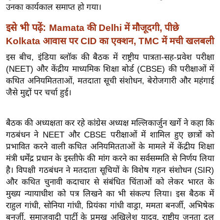
ख्सि
उनका कार्यकाल समाप्त हो गया।
य
इसे भी पढ़ें:
Mamata की Delhi में मौजूदगी, पीछे
त
Kolkata आवास पर CID का एक्शन, TMC में मची खलबली
यं
ग
इस बीच, इंडिया ब्लॉक की बैठक में राष्ट्रीय पात्रता-सह-प्रवेश परीक्षा
(NEET) और केंद्रीय माध्यमिक शिक्षा बोर्ड (CBSE) की परीक्षाओं में
इं
कथित अनियमितताओं, मतदाता सूची संशोधन, बेरोजगारी और महंगाई
डि
जैसे मुद्दों पर चर्चा हुई।
या
सा
बैठक की अध्यक्षता कर रहे कांग्रेस अध्यक्ष मल्लिकार्जुन खर्गे ने कहा कि
हि
गठबंधन ने NEET और CBSE परीक्षाओं में शामिल हुए छात्रों को
त्य
प्रभावित करने वाली कथित अनियमितताओं के मामले में केंद्रीय शिक्षा
ज
मंत्री धर्मेंद्र प्रधान के इस्तीफे की मांग करने का सर्वसम्मति से निर्णय लिया
ग
है। विपक्षी गठबंधन ने मतदाता सूचियों के विशेष गहन संशोधन (SIR)
त
और कथित चुनावी कदाचार से संबंधित चिंताओं को लेकर भारत के
ऑ
मुख्य न्यायाधीश को पत्र लिखने का भी संकल्प लिया। इस बैठक में
टो
राहुल गांधी, सोनिया गांधी, प्रियंका गांधी वाड्रा, ममता बनर्जी, अभिषेक
व
बनर्जी, समाजवादी पार्टी के प्रमुख अखिलेश यादव, राष्ट्रीय जनता दल