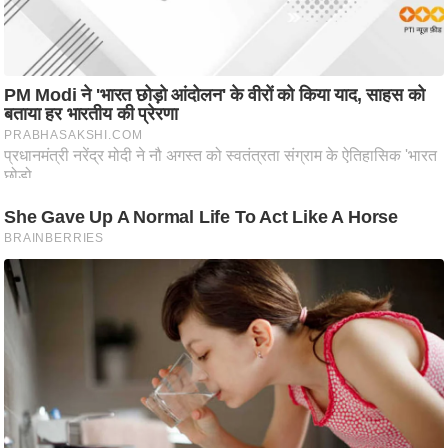
ष
ण
स
म
सा
म
यि
क
मा
तृ
भू
मि
स्तं
भ
ए
म
.