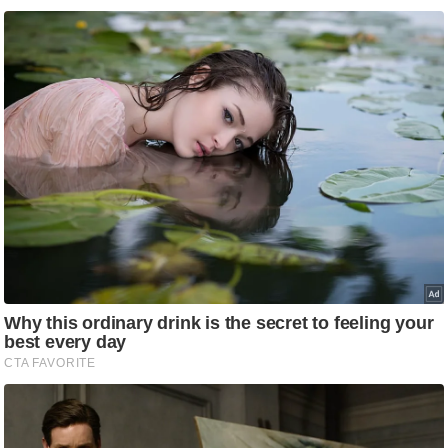
g
N
e
w
s
ला
इ
फ
स्टा
इ
ल
टे
क्नॉ
लॉ
जी
ब्यू
टी