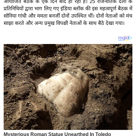
आयोजित बैठक के एक दिन बाद हो रही है। 25 राजनीतिक दलों के
य
प्रतिनिधियों द्वारा भाग लिए गए इंडिया ब्लॉक की इस महत्वपूर्ण बैठक में
ब
सोनिया गांधी और ममता बनर्जी दोनों उपस्थित थीं। दोनों नेताओं को मंच
ज
साझा करते और अन्य प्रमुख विपक्षी नेताओं के साथ बैठे देखा गया।
ट
खे
ल
क्रि
के
ट
I
P
L
2
0
2
6
क्रा