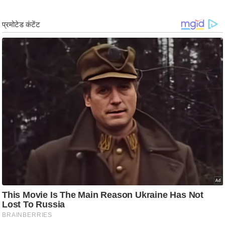
ड
हॉ
ली
वु
ड
फि
ल्म
स
मी
क्षा
B
r
e
a
k
i
n