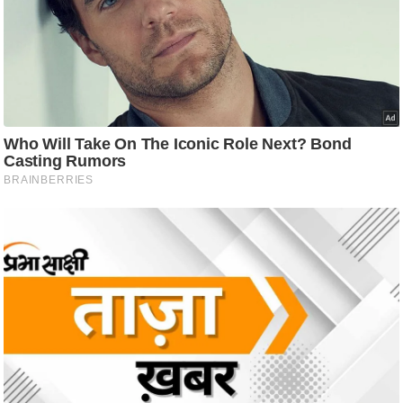
ट
ने
स
मं
त्रा
रि
ले
श
न
शि
प
रा
ज
नी
ति
वि
श्ले