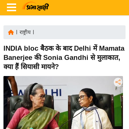
|
राष्ट्रीय
|
ता
INDIA bloc बैठक के बाद Delhi में Mamata
ज़ा
ख
Banerjee की Sonia Gandhi से मुलाकात,
ब
क्या हैं सियासी मायने?
र
रा
ष्ट्री
य
अं
त
र्रा
ष्ट्री