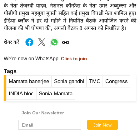
र्ल्ड
के नेता तेजस्वी यादव, नेशनल कॉन्फ्रेंस के नेता उमर अब्दुल्ला और
पीडीपी प्रमुख महबूबा मुफ्ती सहित कई प्रमुख विपक्षी नेता शामिल हुए।
न्यू
इंडिया ब्लॉक ने हर दो महीने में नियमित बैठकें आयोजित करने की
ज
योजना की भी घोषणा की, अगली बैठक 8 अगस्त को निर्धारित है।
ब्री
फ
शेयर करें
म
नो
We're now on WhatsApp.
Click to join.
रं
Tags
ज
न
Mamata banerjee
Sonia gandhi
TMC
Congress
ज
INDIA bloc
Sonia-Mamata
ग
त
बॉ
ली
वु