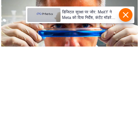
c
y
डिजिटल सुरक्षा पर जोर: MeitY ने
G
Meta को दिया निर्देश, कंटेंट मॉडरेशन
मजबूत करे
r
i
e
v
a
n
c
e
R
e
d
r
e
s