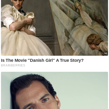
/
फै
श
न
घ
रे
लू
नु
स्खे
प
र्य
ट
न
स्थ
ल
फि