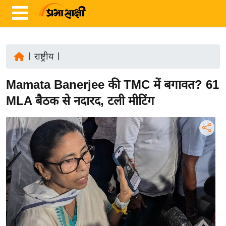
|
राष्ट्रीय
|
ता
Mamata Banerjee की TMC में बगावत? 61
ज़ा
ख
MLA बैठक से नदारद, टली मीटिंग
ब
र
रा
ष्ट्री
य
अं
त
र्रा
ष्ट्री