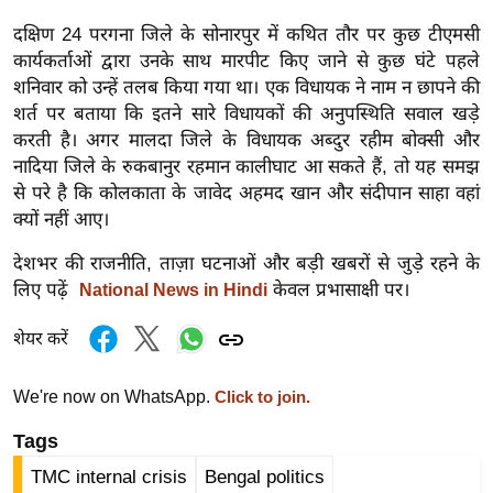
र्ल्ड
दक्षिण 24 परगना जिले के सोनारपुर में कथित तौर पर कुछ टीएमसी
न्यू
कार्यकर्ताओं द्वारा उनके साथ मारपीट किए जाने से कुछ घंटे पहले
ज
शनिवार को उन्हें तलब किया गया था। एक विधायक ने नाम न छापने की
ब्री
शर्त पर बताया कि इतने सारे विधायकों की अनुपस्थिति सवाल खड़े
फ
करती है। अगर मालदा जिले के विधायक अब्दुर रहीम बोक्सी और
नादिया जिले के रुकबानुर रहमान कालीघाट आ सकते हैं, तो यह समझ
म
से परे है कि कोलकाता के जावेद अहमद खान और संदीपान साहा वहां
नो
क्यों नहीं आए।
रं
ज
देशभर की राजनीति, ताज़ा घटनाओं और बड़ी खबरों से जुड़े रहने के
न
लिए पढ़ें
केवल प्रभासाक्षी पर।
National News in Hindi
ज
शेयर करें
ग
त
We're now on WhatsApp.
Click to join.
बॉ
ली
Tags
वु
TMC internal crisis
Bengal politics