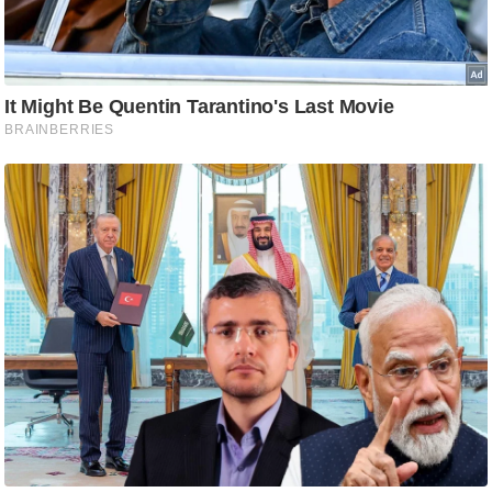
ट
ने
स
मं
त्रा
रि
ले
श
न
शि
प
रा
ज
नी
ति
वि
श्ले