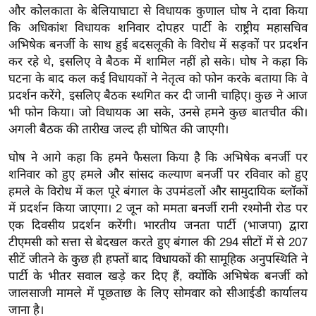
ख्सि
और कोलकाता के बेलियाघाटा से विधायक कुणाल घोष ने दावा किया
य
कि अधिकांश विधायक शनिवार दोपहर पार्टी के राष्ट्रीय महासचिव
त
अभिषेक बनर्जी के साथ हुई बदसलूकी के विरोध में सड़कों पर प्रदर्शन
कर रहे थे, इसलिए वे बैठक में शामिल नहीं हो सके। घोष ने कहा कि
यं
घटना के बाद कल कई विधायकों ने नेतृत्व को फोन करके बताया कि वे
ग
प्रदर्शन करेंगे, इसलिए बैठक स्थगित कर दी जानी चाहिए। कुछ ने आज
इं
भी फोन किया। जो विधायक आ सके, उनसे हमने कुछ बातचीत की।
डि
अगली बैठक की तारीख जल्द ही घोषित की जाएगी।
या
घोष ने आगे कहा कि हमने फैसला किया है कि अभिषेक बनर्जी पर
सा
शनिवार को हुए हमले और सांसद कल्याण बनर्जी पर रविवार को हुए
हि
हमले के विरोध में कल पूरे बंगाल के उपमंडलों और सामुदायिक ब्लॉकों
त्य
में प्रदर्शन किया जाएगा। 2 जून को ममता बनर्जी रानी रश्मोनी रोड पर
ज
एक दिवसीय प्रदर्शन करेंगी। भारतीय जनता पार्टी (भाजपा) द्वारा
ग
टीएमसी को सत्ता से बेदखल करते हुए बंगाल की 294 सीटों में से 207
त
सीटें जीतने के कुछ ही हफ्तों बाद विधायकों की सामूहिक अनुपस्थिति ने
ऑ
पार्टी के भीतर सवाल खड़े कर दिए हैं, क्योंकि अभिषेक बनर्जी को
टो
जालसाजी मामले में पूछताछ के लिए सोमवार को सीआईडी ​​कार्यालय
व
जाना है।