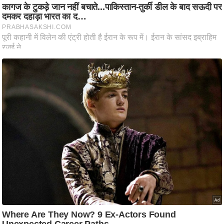
ष
ण
स
म
सा
म
यि
क
मा
तृ
भू
मि
स्तं
भ
ए
म
.