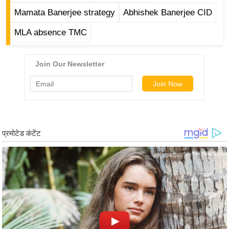
ड
Mamata Banerjee strategy
Abhishek Banerjee CID
हॉ
ली
MLA absence TMC
वु
ड
फि
ल्म
स
मी
क्षा
B
r
e
a
k
i
n