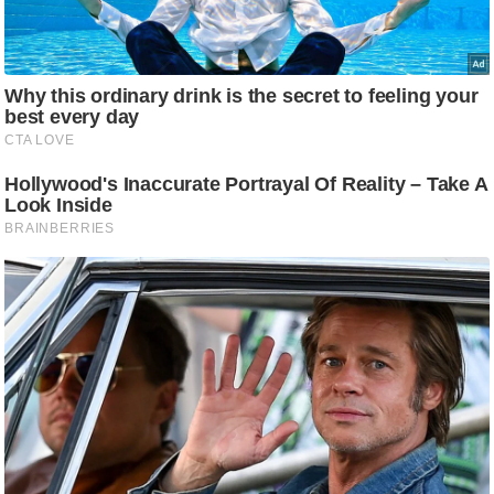
/
फै
श
न
घ
रे
लू
नु
स्खे
प
र्य
ट
न
स्थ
ल
फि