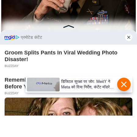
C
o
n
t
प्रमोटेड कंटेंट
a
c
Groom Splits Pants In Viral Wedding Photo
t
Disaster!
E
BUZZDAY
d
Remember Hensel Twins? Take A Deep Breath
i
डिजिटल सुरक्षा पर जोर: MeitY ने
Before You See Them Now
Meta को दिया निर्देश, कंटेंट मॉडरेशन
t
मजबूत करे
BUZZDAY
o
r
A
d
v