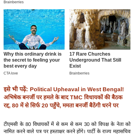
इ
म
ई
-
पे
प
र
मि
सा
ल
इसे भी पढ़ें:
Political Upheaval in West Bengal!
बे
अभिषेक बनर्जी पर हमले के बाद TMC विधायकों की बैठक
मि
रद्द, 80 में से सिर्फ 20 पहुँचे, ममता बनर्जी बैठेंगी धरने पर
सा
ल
टीएमसी के 80 विधायकों में से कम से कम 30 को विपक्ष के नेता को
श
नामित करने वाले पत्र पर हस्ताक्षर करने होंगे। पार्टी के राज्य महासचिव