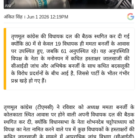
ANI
य
बि
अंकित सिंह
। Jun 1 2026 12:19PM
ज़
ने
तृणमूल कांग्रेस की विधायक दल की बैठक स्थगित कर दी गई
स
क्योंकि 80 में से केवल 19 विधायक ही ममता बनर्जी के आवास
उ
पर उपस्थित हुए, जबकि 61 अनुपस्थित रहे। यह अनुपस्थिति
द्यो
विपक्ष के नेता के मनोनयन में कथित हस्ताक्षर जालसाजी की
ग
सीआईडी जांच और अभिषेक बनर्जी के साथ कथित बदसलूकी
के विरोध प्रदर्शनों के बीच आई है, जिससे पार्टी के भीतर गंभीर
ज
प्रश्न खड़े हो गए हैं।
ग
त
वि
तृणमूल कांग्रेस (टीएमसी) ने रविवार को अध्यक्ष ममता बनर्जी के
शे
कोलकाता स्थित आवास पर होने वाली अपनी विधायक दल की बैठक
ष
स्थगित कर दी, क्योंकि विधानसभा के नेता शोभनदेब चट्टोपाध्याय को
ज्ञ
विपक्ष का नेता नामित करने वाले पत्र में कुछ विधायकों के हस्ताक्षरों की
रा
कथित जालसाजी के मामले में आपराधिक जांच विभाग (सीआईडी)