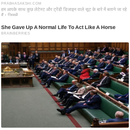
ति
ष
प्र
भु
म
हि
मा
/
ध
र्म
स्थ
ल
व्र
त
त्यो
हा
र