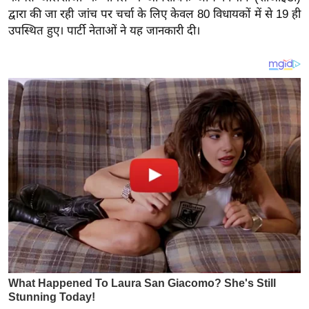
य
द्वारा की जा रही जांच पर चर्चा के लिए केवल 80 विधायकों में से 19 ही
ब
उपस्थित हुए। पार्टी नेताओं ने यह जानकारी दी।
ज
ट
खे
ल
क्रि
के
ट
I
P
L
2
0
2
6
क्रा