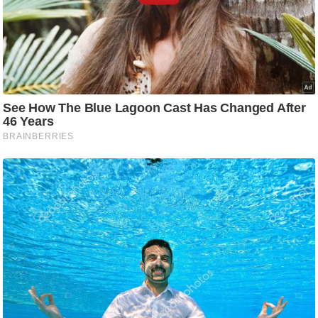
g
N
e
w
s
ला
इ
फ
स्टा
इ
ल
टे
क्नॉ
लॉ
जी
ब्यू
टी