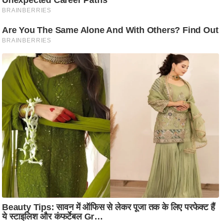
आ
र
.
आ
ई
.
चा
य
प
र
स
मी
क्षा
ध
र्म
ज्यो