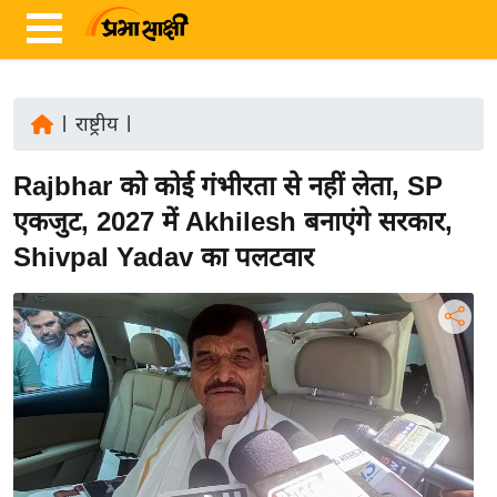
|
राष्ट्रीय
|
ता
Rajbhar को कोई गंभीरता से नहीं लेता, SP
ज़ा
ख
एकजुट, 2027 में Akhilesh बनाएंगे सरकार,
ब
Shivpal Yadav का पलटवार
र
रा
ष्ट्री
य
अं
त
र्रा
ष्ट्री