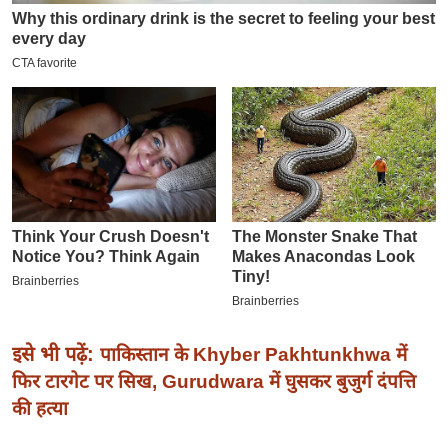
इ
म
ई
-
पे
प
र
मि
सा
ल
बे
मि
इसे भी पढ़ें:
पाकिस्तान के Khyber Pakhtunkhwa में
सा
फिर टारगेट पर सिख, Gurudwara में घुसकर बुजुर्ग दंपत्ति
ल
की हत्या
श