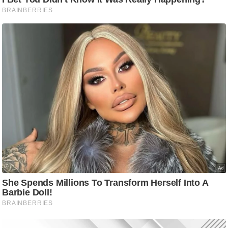
ट
ने
स
मं
त्रा
रि
ले
श
न
शि
प
रा
ज
नी
ति
वि
श्ले