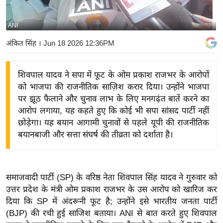
य
बि
ANI
ज़
अंकित सिंह
। Jun 18 2026 12:36PM
ने
स
शिवपाल यादव ने सपा में फूट के ओम प्रकाश राजभर के आरोपों
उ
को भाजपा की राजनीतिक साज़िश करार दिया। उन्होंने भाजपा
द्यो
पर झूठ फैलाने और चुनाव लाभ के लिए मनगढ़ंत बातें करने का
ग
आरोप लगाया, यह कहते हुए कि कोई भी सपा सांसद पार्टी नहीं
ज
छोड़ेगा। यह बयान आगामी चुनावों से पहले यूपी की राजनीतिक
ग
बयानबाजी और सत्ता संघर्ष की तीव्रता को दर्शाता है।
त
वि
शे
समाजवादी पार्टी (SP) के वरिष्ठ नेता शिवपाल सिंह यादव ने गुरुवार को
ष
उत्तर प्रदेश के मंत्री ओम प्रकाश राजभर के उस आरोप को खारिज कर
ज्ञ
दिया कि SP में अंदरूनी फूट है; उन्होंने इसे भारतीय जनता पार्टी
रा
(BJP) की रची हुई साजिश बताया। ANI से बात करते हुए शिवपाल