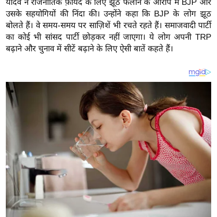
यादव ने राजनीतिक फ़ायदे के लिए झूठ फैलाने के आरोप में BJP और
य
उसके सहयोगियों की निंदा की। उन्होंने कहा कि BJP के लोग झूठ
ब
बोलते हैं। वे समय-समय पर साज़िशें भी रचते रहते हैं। समाजवादी पार्टी
ज
का कोई भी सांसद पार्टी छोड़कर नहीं जाएगा। ये लोग अपनी TRP
ट
बढ़ाने और चुनाव में सीटें बढ़ाने के लिए ऐसी बातें कहते हैं।
खे
ल
क्रि
के
ट
I
P
L
2
0
2
6
क्रा