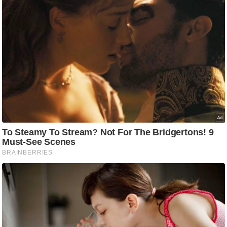
आ
र
.
आ
ई
.
चा
य
प
र
स
मी
क्षा
ध
र्म
ज्यो