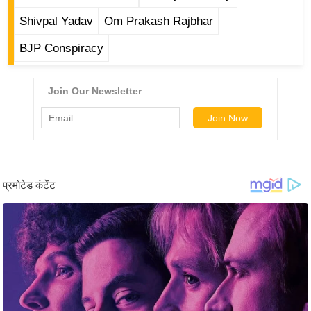
ड
हॉ
Shivpal Yadav
Om Prakash Rajbhar
ली
BJP Conspiracy
वु
ड
फि
ल्म
स
मी
क्षा
B
r
e
a
k
i
n