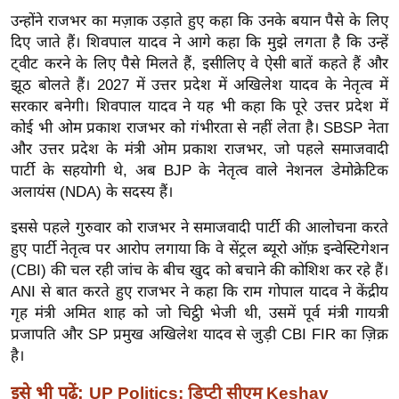
ख्सि
उन्होंने राजभर का मज़ाक उड़ाते हुए कहा कि उनके बयान पैसे के लिए
य
दिए जाते हैं। शिवपाल यादव ने आगे कहा कि मुझे लगता है कि उन्हें
त
ट्वीट करने के लिए पैसे मिलते हैं, इसीलिए वे ऐसी बातें कहते हैं और
यं
झूठ बोलते हैं। 2027 में उत्तर प्रदेश में अखिलेश यादव के नेतृत्व में
ग
सरकार बनेगी। शिवपाल यादव ने यह भी कहा कि पूरे उत्तर प्रदेश में
इं
कोई भी ओम प्रकाश राजभर को गंभीरता से नहीं लेता है। SBSP नेता
और उत्तर प्रदेश के मंत्री ओम प्रकाश राजभर, जो पहले समाजवादी
डि
पार्टी के सहयोगी थे, अब BJP के नेतृत्व वाले नेशनल डेमोक्रेटिक
या
अलायंस (NDA) के सदस्य हैं।
सा
हि
इससे पहले गुरुवार को राजभर ने समाजवादी पार्टी की आलोचना करते
त्य
हुए पार्टी नेतृत्व पर आरोप लगाया कि वे सेंट्रल ब्यूरो ऑफ़ इन्वेस्टिगेशन
ज
(CBI) की चल रही जांच के बीच खुद को बचाने की कोशिश कर रहे हैं।
ANI से बात करते हुए राजभर ने कहा कि राम गोपाल यादव ने केंद्रीय
ग
गृह मंत्री अमित शाह को जो चिट्ठी भेजी थी, उसमें पूर्व मंत्री गायत्री
त
प्रजापति और SP प्रमुख अखिलेश यादव से जुड़ी CBI FIR का ज़िक्र
ऑ
है।
टो
व
इसे भी पढ़ें:
UP Politics: डिप्टी सीएम Keshav