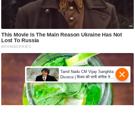
c
y
G
r
i
e
v
a
n
Tamil Nadu CM Vijay Sanghita
c
Divorce | विजय की पत्नी संगीता ने
e
वापस ली तलाक की अर्जी, कोर्ट ने
R
मामले को किया निपटाया
e
d
r
e
s