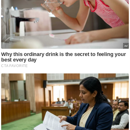
ति
ष
प्र
भु
म
हि
मा
/
ध
र्म
स्थ
ल
व्र
त
त्यो
हा
र