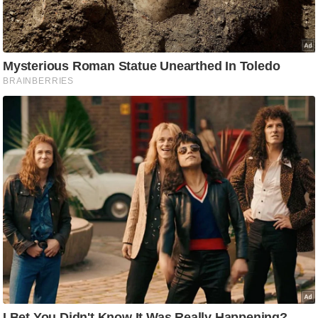
/
फै
श
न
घ
रे
लू
नु
स्खे
प
र्य
ट
न
स्थ
ल
फि