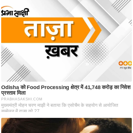
ष
ण
स
म
सा
म
यि
क
मा
तृ
भू
मि
स्तं
भ
ए
म
.