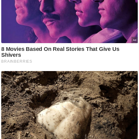
g
N
e
w
s
ला
इ
फ
स्टा
इ
ल
टे
क्नॉ
लॉ
जी
ब्यू
टी