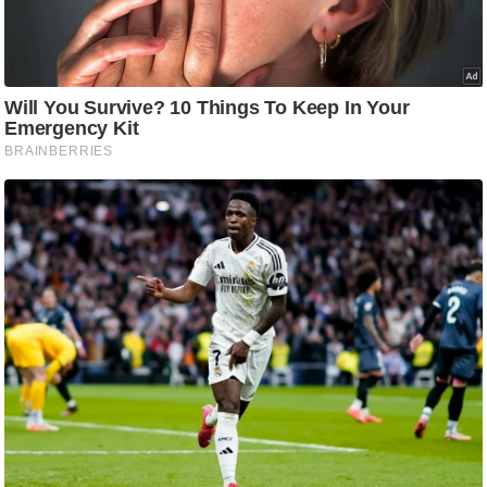
ति
ष
प्र
भु
म
हि
मा
/
ध
र्म
स्थ
ल
व्र
त
त्यो
हा
र