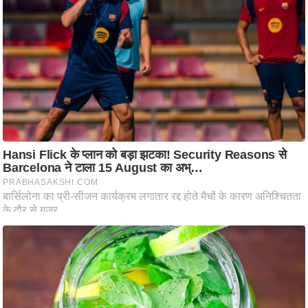
ष
ण
स
म
सा
म
यि
क
मा
तृ
भू
मि
स्तं
भ
ए
म
.