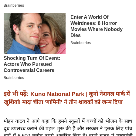
इ
म
ई
-
पे
प
र
मि
सा
ल
इसे भी पढ़ें:
Kuno National Park | कूनो नेशनल पार्क में
बे
खुशियां! मादा चीता 'गामिनी' ने तीन शावकों को जन्म दिया
मि
सा
ल
मोहन यादव ने आगे कहा कि हमने स्कूलों में बच्चों को भोजन के साथ
दूध उपलब्ध कराने की पहल शुरू की है और सरकार ने इसके लिए पांच
श
वर्षों में 6,600 करोड़ रुपये आवंटित किए हैं। हमने बजट में मुख्यमंत्री