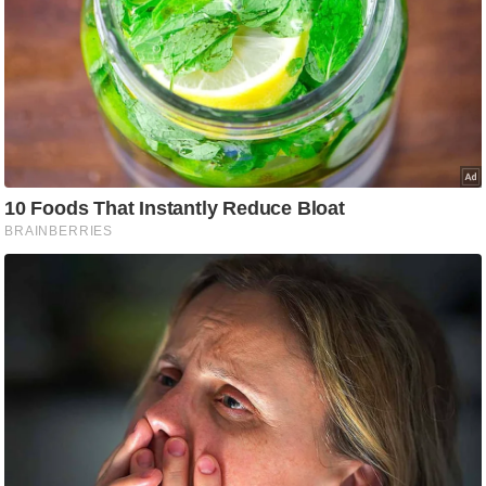
आ
र
.
आ
ई
.
चा
य
प
र
स
मी
क्षा
ध
र्म
ज्यो