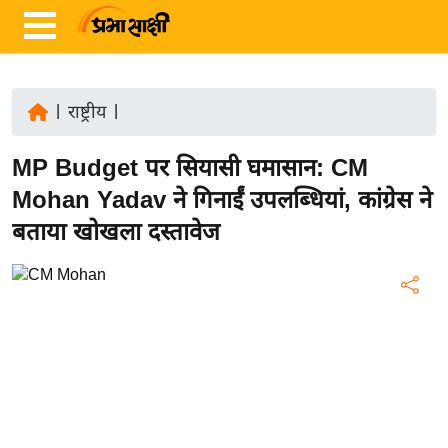
|
राष्ट्रीय
|
ता
MP Budget पर सियासी घमासान: CM
ज़ा
ख
Mohan Yadav ने गिनाईं उपलब्धियां, कांग्रेस ने
ब
बताया खोखला दस्तावेज
र
रा
ष्ट्री
य
अं
त
र्रा
ष्ट्री