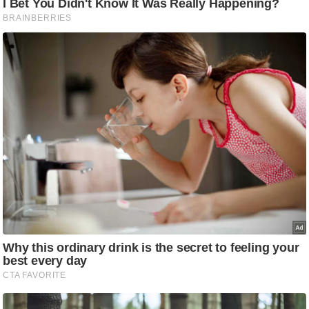
/
फै
श
न
घ
रे
लू
नु
स्खे
प
र्य
ट
न
स्थ
ल
फि