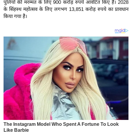
य
पुलियों की मरम्मत के लिए 900 करोड़ रुपये आवंटित किए हैं। 2028
के सिंहस्थ महोत्सव के लिए लगभग 13,851 करोड़ रुपये का प्रावधान
ब
किया गया है।
ज
ट
खे
ल
क्रि
के
ट
I
P
L
2
0
2
6
क्रा