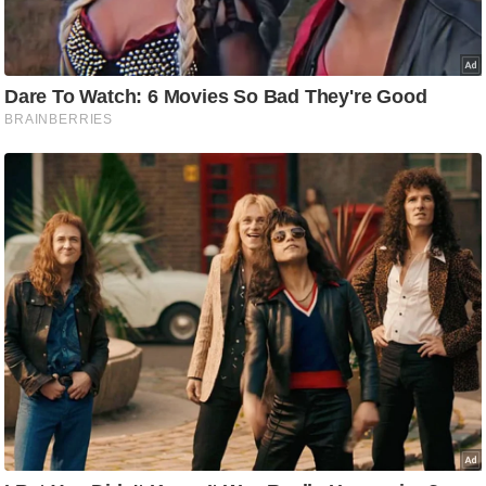
g
N
e
w
s
ला
इ
फ
स्टा
इ
ल
टे
क्नॉ
लॉ
जी
ब्यू
टी