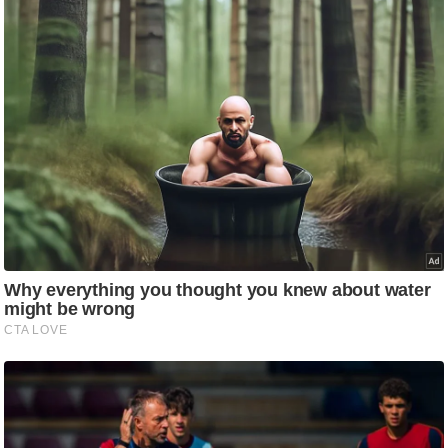
ट
ने
स
मं
त्रा
रि
ले
श
न
शि
प
रा
ज
नी
ति
वि
श्ले