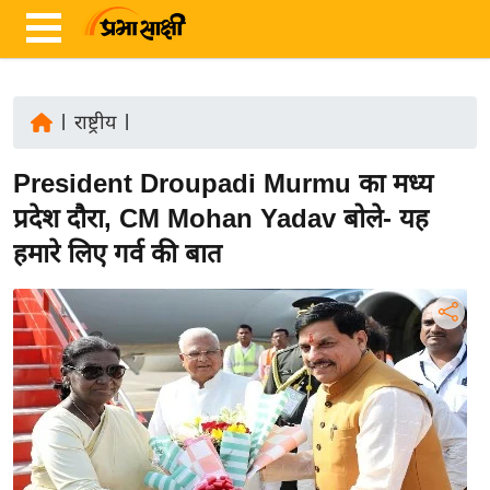
|
राष्ट्रीय
|
ता
President Droupadi Murmu का मध्य
ज़ा
ख
प्रदेश दौरा, CM Mohan Yadav बोले- यह
ब
हमारे लिए गर्व की बात
र
रा
ष्ट्री
य
अं
त
र्रा
ष्ट्री