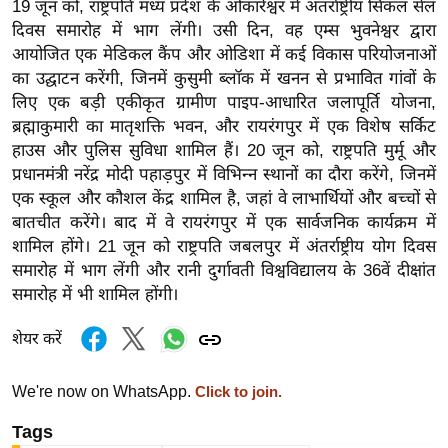
19 जून को, राष्ट्रपति मध्य प्रदेश के ओंकारेश्वर में अंतर्राष्ट्रीय सिकल सेल
र्ल्ड
दिवस समारोह में भाग लेंगी। उसी दिन, वह एम्स भुवनेश्वर द्वारा
न्यू
आयोजित एक मेडिकल कैंप और ओडिशा में कई विकास परियोजनाओं
ज
का उद्घाटन करेंगी, जिनमें कुसुमी ब्लॉक में खनन से प्रभावित गांवों के
ब्री
लिए एक बड़ी एकीकृत ग्रामीण पाइप-आधारित जलापूर्ति योजना,
फ
ब्रह्माकुमारी का मातृशक्ति भवन, और रायरंगपुर में एक विशेष सर्किट
हाउस और पुलिस सुविधा शामिल हैं। 20 जून को, राष्ट्रपति मुर्मू और
म
प्रधानमंत्री नरेंद्र मोदी पहाड़पुर में विभिन्न स्थानों का दौरा करेंगे, जिनमें
नो
एक स्कूल और कौशल केंद्र शामिल है, जहां वे लाभार्थियों और बच्चों से
रं
बातचीत करेंगे। बाद में वे रायरंगपुर में एक सार्वजनिक कार्यक्रम में
ज
शामिल होंगे। 21 जून को राष्ट्रपति जबलपुर में अंतर्राष्ट्रीय योग दिवस
न
समारोह में भाग लेंगी और रानी दुर्गावती विश्वविद्यालय के 36वें दीक्षांत
ज
समारोह में भी शामिल होंगी।
ग
त
शेयर करें
बॉ
We're now on WhatsApp.
Click to join.
ली
वु
Tags