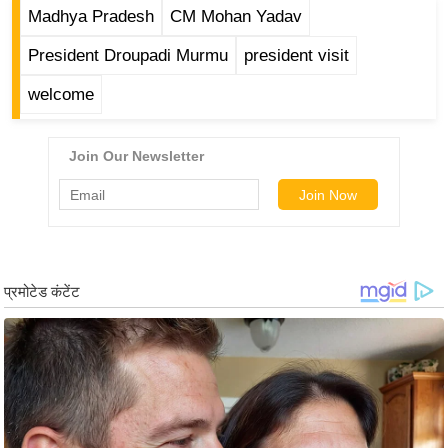
ड
Madhya Pradesh
CM Mohan Yadav
हॉ
President Droupadi Murmu
president visit
ली
वु
welcome
ड
फि
ल्म
स
मी
क्षा
B
r
e
a
k
i
n