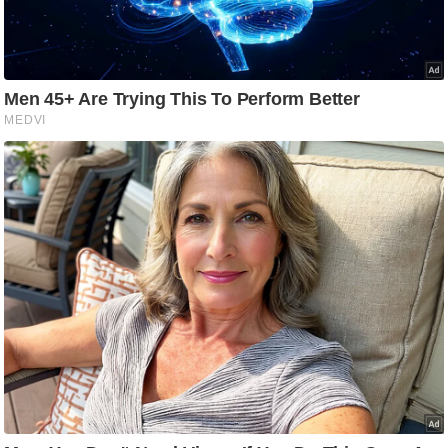
/
फै
श
न
घ
रे
लू
नु
स्खे
प
र्य
ट
न
स्थ
ल
फि