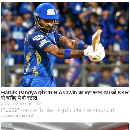
ष
ण
स
म
सा
म
यि
क
मा
तृ
भू
मि
स्तं
भ
ए
म
.