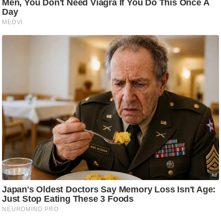
ट
ने
स
मं
त्रा
रि
ले
श
न
शि
प
रा
ज
नी
ति
वि
श्ले