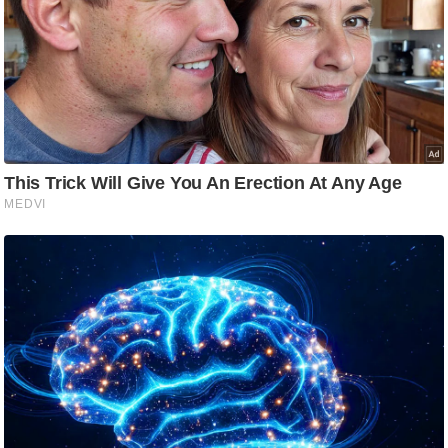
g
N
e
w
s
ला
इ
फ
स्टा
इ
ल
टे
क्नॉ
लॉ
जी
ब्यू
टी