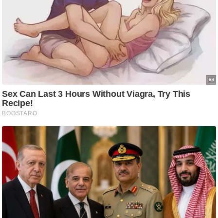
ति
ष
प्र
भु
म
हि
मा
/
ध
र्म
स्थ
ल
व्र
त
त्यो
हा
र