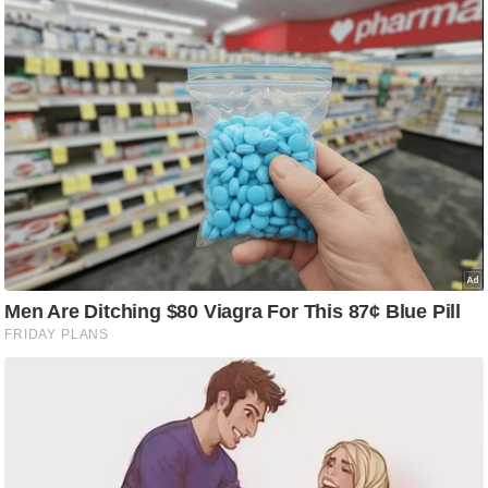
आ
र
.
आ
ई
.
चा
य
प
र
स
मी
क्षा
ध
र्म
ज्यो