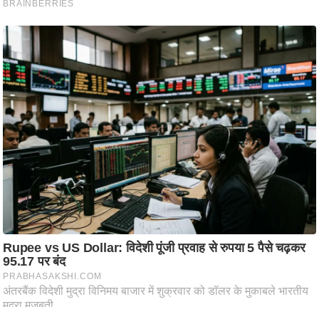
ष
ण
स
म
सा
म
यि
क
मा
तृ
भू
मि
स्तं
भ
ए
म
.