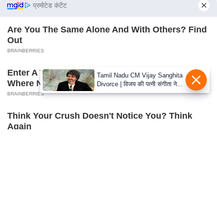
s
प्रमोटेड कंटेंट
a
l
Are You The Same Alone And With Others? Find
Out
C
BRAINBERRIES
o
d
Enter A World Of Weirdness: 8 Horror Movies
Tamil Nadu CM Vijay Sanghita
e
Where Nobody Dies
Divorce | विजय की पत्नी संगीता ने
O
वापस ली तलाक की अर्जी, कोर्ट ने
BRAINBERRIES
मामले को किया निपटाया
f
Think Your Crush Doesn't Notice You? Think
E
Again
t
BRAINBERRIES
h
i
c
s
R
S