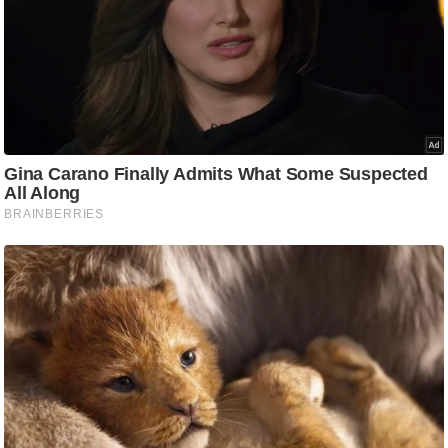
g
N
e
w
s
ला
इ
फ
स्टा
इ
ल
टे
क्नॉ
लॉ
जी
ब्यू
टी