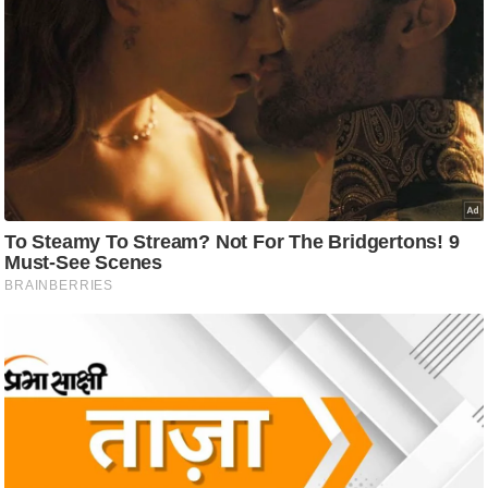
ति
ष
प्र
भु
म
हि
मा
/
ध
र्म
स्थ
ल
व्र
त
त्यो
हा
र