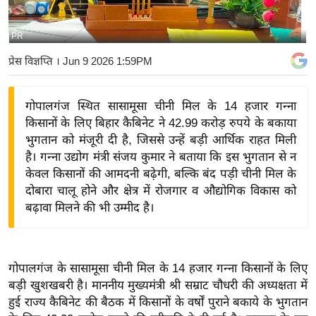
य
बि
PR
ज़
प्रेस विज्ञप्ति
। Jun 9 2026 1:59PM
ने
स
गोपालगंज स्थित सासामूसा चीनी मिल के 14 हजार गन्ना
उ
किसानों के लिए बिहार कैबिनेट ने 42.99 करोड़ रुपये के बकाया
द्यो
भुगतान को मंजूरी दी है, जिससे उन्हें बड़ी आर्थिक राहत मिली
ग
है। गन्ना उद्योग मंत्री संजय कुमार ने बताया कि इस भुगतान से न
ज
केवल किसानों की आमदनी बढ़ेगी, बल्कि बंद पड़ी चीनी मिल के
ग
दोबारा चालू होने और क्षेत्र में रोजगार व औद्योगिक विकास को
त
बढ़ावा मिलने की भी उम्मीद है।
वि
शे
ष
गोपालगंज के सासामूसा चीनी मिल के 14 हजार गन्ना किसानों के लिए
ज्ञ
बड़ी खुशखबरी है। माननीय मुख्यमंत्री श्री सम्राट चौधरी की अध्यक्षता में
रा
हुई राज्य कैबिनेट की बैठक में किसानों के वर्षों पुराने बकाये के भुगतान