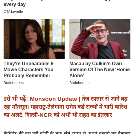
इ
म
ई
-
पे
प
र
मि
सा
ल
बे
इसे भी पढ़ें:
Monsoon Update | तेज़ रफ़्तार से आगे बढ़
मि
रहा मॉनसून! महाराष्ट्र-तेलंगाना समेत कई राज्यों में भारी बारिश
सा
का अलर्ट, दिल्ली-NCR को अभी भी राहत का इंतज़ार
ल
श
कैबिनेट की इस हरी झंडी के बाद लंबे समय से अपने बकाये का इंतजार