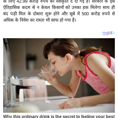
के लिए 42.99 करोड़ रुपये की स्वीकृति दे दी गई है। सरकार के इस
य
ऐतिहासिक कदम से न केवल किसानों को उनका हक मिलेगा साथ ही
ब
बंद पड़ी मिल के दोबारा शुरू होने और सूबे में 500 करोड़ रुपये से
ज
अधिक के निवेश का रास्ता भी साफ हो गया है।
ट
खे
ल
क्रि
के
ट
I
P
L
2
0
2
6
क्रा