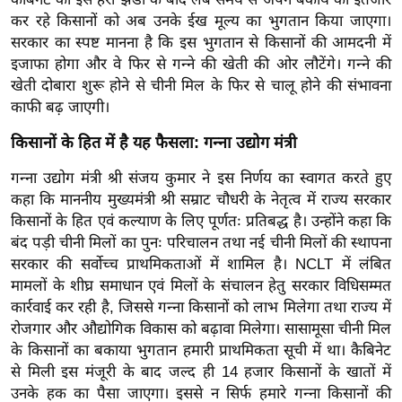
ख्सि
कर रहे किसानों को अब उनके ईख मूल्य का भुगतान किया जाएगा।
य
सरकार का स्पष्ट मानना है कि इस भुगतान से किसानों की आमदनी में
त
इजाफा होगा और वे फिर से गन्ने की खेती की ओर लौटेंगे। गन्ने की
यं
खेती दोबारा शुरू होने से चीनी मिल के फिर से चालू होने की संभावना
ग
काफी बढ़ जाएगी।
इं
किसानों के हित में है यह फैसला: गन्ना उद्योग मंत्री
डि
या
गन्ना उद्योग मंत्री श्री संजय कुमार ने इस निर्णय का स्वागत करते हुए
कहा कि माननीय मुख्यमंत्री श्री सम्राट चौधरी के नेतृत्व में राज्य सरकार
सा
किसानों के हित एवं कल्याण के लिए पूर्णतः प्रतिबद्ध है। उन्होंने कहा कि
हि
बंद पड़ी चीनी मिलों का पुनः परिचालन तथा नई चीनी मिलों की स्थापना
त्य
सरकार की सर्वोच्च प्राथमिकताओं में शामिल है। NCLT में लंबित
ज
मामलों के शीघ्र समाधान एवं मिलों के संचालन हेतु सरकार विधिसम्मत
ग
कार्रवाई कर रही है, जिससे गन्ना किसानों को लाभ मिलेगा तथा राज्य में
त
रोजगार और औद्योगिक विकास को बढ़ावा मिलेगा। सासामूसा चीनी मिल
ऑ
के किसानों का बकाया भुगतान हमारी प्राथमिकता सूची में था। कैबिनेट
टो
से मिली इस मंजूरी के बाद जल्द ही 14 हजार किसानों के खातों में
व
उनके हक का पैसा जाएगा। इससे न सिर्फ हमारे गन्ना किसानों की