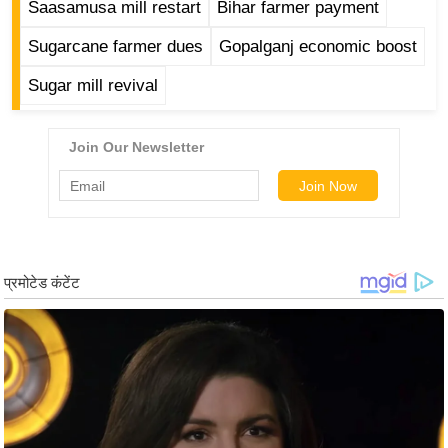
ड
Saasamusa mill restart
Bihar farmer payment
हॉ
Sugarcane farmer dues
Gopalganj economic boost
ली
वु
Sugar mill revival
ड
फि
ल्म
स
मी
क्षा
B
r
e
a
k
i
n