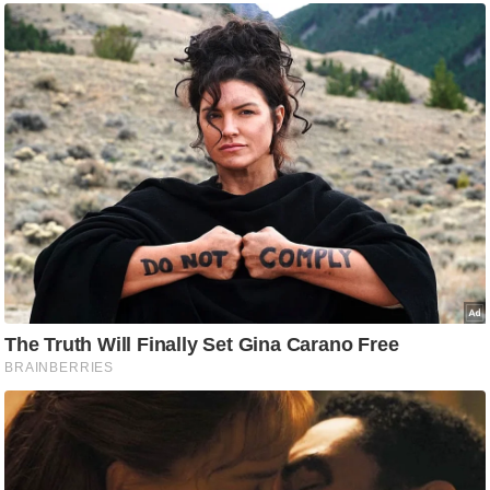
आ
र
.
आ
ई
.
चा
य
प
र
स
मी
क्षा
ध
र्म
ज्यो