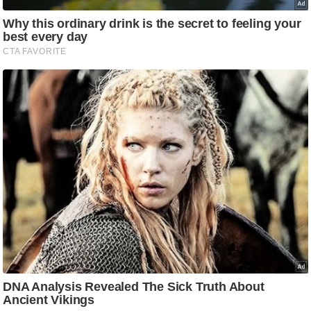
ट
ने
स
मं
त्रा
रि
ले
श
न
शि
प
रा
ज
नी
ति
वि
श्ले