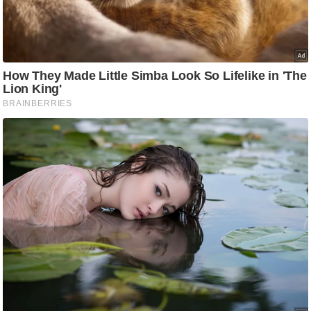
/
फै
श
न
घ
रे
लू
नु
स्खे
प
र्य
ट
न
स्थ
ल
फि