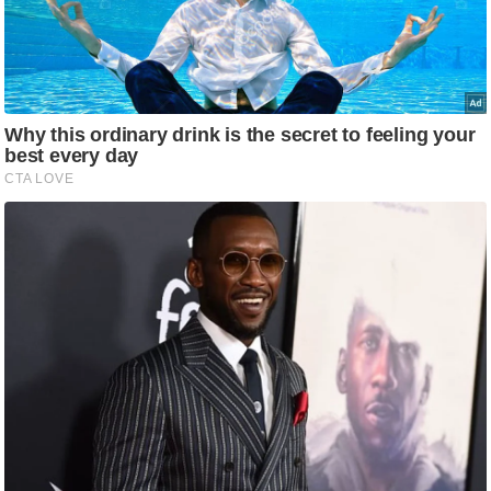
ष
ण
स
म
सा
म
यि
क
मा
तृ
भू
मि
स्तं
भ
ए
म
.