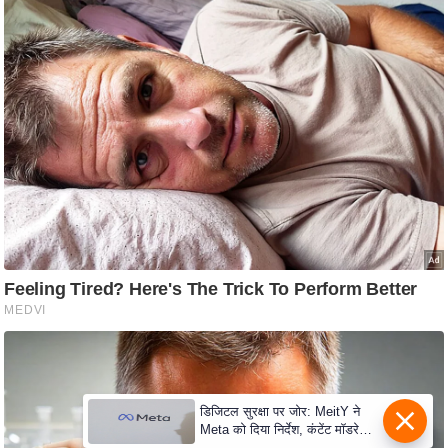
e
r
t
i
s
e
P
r
i
v
a
c
y
P
o
l
डिजिटल सुरक्षा पर जोर: MeitY ने
i
Meta को दिया निर्देश, कंटेंट मॉडरेशन
मजबूत करे