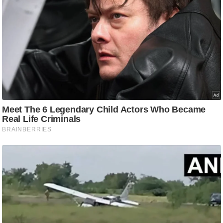
/
फै
श
न
घ
रे
लू
नु
स्खे
प
र्य
ट
न
स्थ
ल
फि