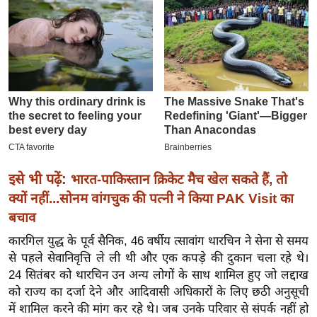
इ
म
ई
-
पे
प
र
मि
सा
इसे भी पढ़ें:
भारत-पाकिस्तान क्रिकेट मैच खेल सकते हैं, तो
ल
क्यों नहीं...सोनम वांगचुक की पत्नी ने किया PAK Visit का
बचाव
बे
कारगिल युद्ध के पूर्व सैनिक, 46 वर्षीय त्सावांग थारचिन ने सेना से समय
मि
से पहले सेवानिवृत्ति ले ली थी और एक कपड़े की दुकान चला रहे थे।
सा
24 सितंबर को थारचिन उन अन्य लोगों के साथ शामिल हुए जो लद्दाख
ल
को राज्य का दर्जा देने और आदिवासी अधिकारों के लिए छठी अनुसूची
श
में शामिल करने की मांग कर रहे थे। जब उनके परिवार से संपर्क नहीं हो