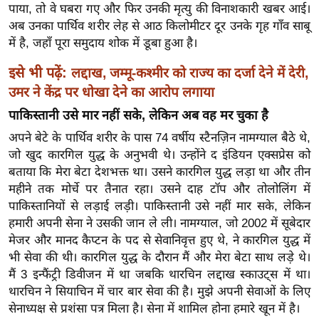
ख्सि
पाया, तो वे घबरा गए और फिर उनकी मृत्यु की विनाशकारी खबर आई।
य
अब उनका पार्थिव शरीर लेह से आठ किलोमीटर दूर उनके गृह गाँव साबू
त
में है, जहाँ पूरा समुदाय शोक में डूबा हुआ है।
यं
इसे भी पढ़ें:
लद्दाख, जम्मू-कश्मीर को राज्य का दर्जा देने में देरी,
ग
उमर ने केंद्र पर धोखा देने का आरोप लगाया
इं
पाकिस्तानी उसे मार नहीं सके, लेकिन अब वह मर चुका है
डि
अपने बेटे के पार्थिव शरीर के पास 74 वर्षीय स्टैनज़िन नामग्याल बैठे थे,
या
जो खुद कारगिल युद्ध के अनुभवी थे। उन्होंने द इंडियन एक्सप्रेस को
सा
बताया कि मेरा बेटा देशभक्त था। उसने कारगिल युद्ध लड़ा था और तीन
हि
महीने तक मोर्चे पर तैनात रहा। उसने दाह टॉप और तोलोलिंग में
त्य
पाकिस्तानियों से लड़ाई लड़ी। पाकिस्तानी उसे नहीं मार सके, लेकिन
ज
हमारी अपनी सेना ने उसकी जान ले ली। नामग्याल, जो 2002 में सूबेदार
ग
मेजर और मानद कैप्टन के पद से सेवानिवृत्त हुए थे, ने कारगिल युद्ध में
त
भी सेवा की थी। कारगिल युद्ध के दौरान मैं और मेरा बेटा साथ लड़े थे।
मैं 3 इन्फैंट्री डिवीजन में था जबकि थारचिन लद्दाख स्काउट्स में था।
ऑ
थारचिन ने सियाचिन में चार बार सेवा की है। मुझे अपनी सेवाओं के लिए
टो
सेनाध्यक्ष से प्रशंसा पत्र मिला है। सेना में शामिल होना हमारे खून में है।
व