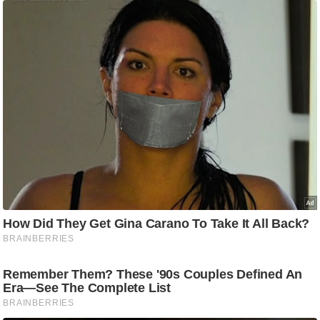
ड
हॉ
ली
वु
ड
फि
ल्म
स
मी
क्षा
B
r
e
a
k
i
n