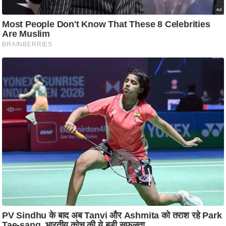
आ
र
.
आ
ई
.
चा
य
प
र
स
मी
क्षा
ध
र्म
ज्यो