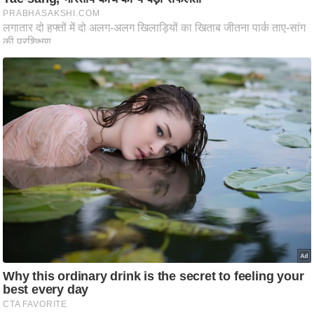
ति
ष
प्र
भु
म
हि
मा
/
ध
र्म
स्थ
ल
व्र
त
त्यो
हा
र