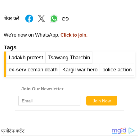
र्ल्ड
न्यू
शेयर करें
ज
ब्री
We're now on WhatsApp.
Click to join.
फ
Tags
म
नो
Ladakh protest
Tsawang Tharchin
रं
ex-serviceman death
Kargil war hero
police action
ज
न
ज
ग
त
बॉ
ली
वु