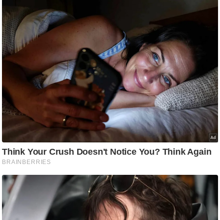
g
N
e
w
s
ला
इ
फ
स्टा
इ
ल
टे
क्नॉ
लॉ
जी
ब्यू
टी