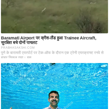
ट
ने
स
मं
त्रा
रि
ले
श
न
शि
प
रा
ज
नी
ति
वि
श्ले